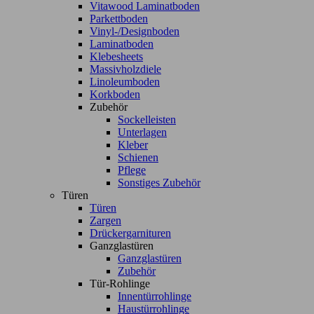
Vitawood Laminatboden
Parkettboden
Vinyl-/Designboden
Laminatboden
Klebesheets
Massivholzdiele
Linoleumboden
Korkboden
Zubehör
Sockelleisten
Unterlagen
Kleber
Schienen
Pflege
Sonstiges Zubehör
Türen
Türen
Zargen
Drückergarnituren
Ganzglastüren
Ganzglastüren
Zubehör
Tür-Rohlinge
Innentürrohlinge
Haustürrohlinge