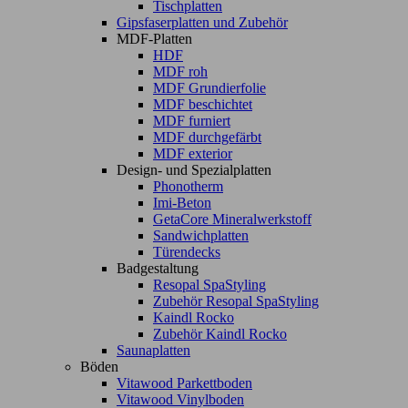
Tischplatten
Gipsfaserplatten und Zubehör
MDF-Platten
HDF
MDF roh
MDF Grundierfolie
MDF beschichtet
MDF furniert
MDF durchgefärbt
MDF exterior
Design- und Spezialplatten
Phonotherm
Imi-Beton
GetaCore Mineralwerkstoff
Sandwichplatten
Türendecks
Badgestaltung
Resopal SpaStyling
Zubehör Resopal SpaStyling
Kaindl Rocko
Zubehör Kaindl Rocko
Saunaplatten
Böden
Vitawood Parkettboden
Vitawood Vinylboden