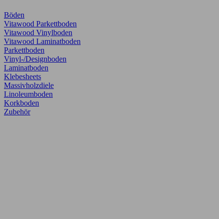
Böden
Vitawood Parkettboden
Vitawood Vinylboden
Vitawood Laminatboden
Parkettboden
Vinyl-/Designboden
Laminatboden
Klebesheets
Massivholzdiele
Linoleumboden
Korkboden
Zubehör