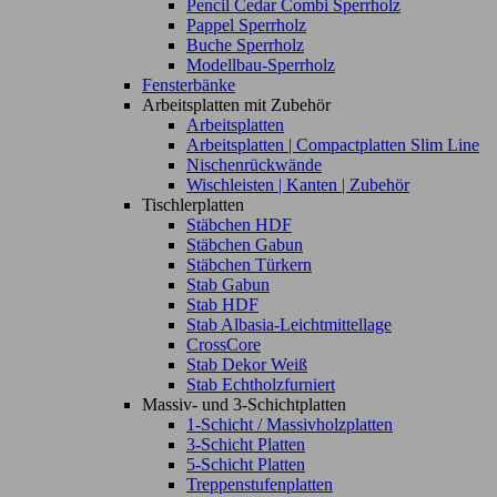
Pencil Cedar Combi Sperrholz
Pappel Sperrholz
Buche Sperrholz
Modellbau-Sperrholz
Fensterbänke
Arbeitsplatten mit Zubehör
Arbeitsplatten
Arbeitsplatten | Compactplatten Slim Line
Nischenrückwände
Wischleisten | Kanten | Zubehör
Tischlerplatten
Stäbchen HDF
Stäbchen Gabun
Stäbchen Türkern
Stab Gabun
Stab HDF
Stab Albasia-Leichtmittellage
CrossCore
Stab Dekor Weiß
Stab Echtholzfurniert
Massiv- und 3-Schichtplatten
1-Schicht / Massivholzplatten
3-Schicht Platten
5-Schicht Platten
Treppenstufenplatten