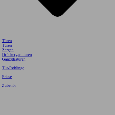
Türen
Türen
Zargen
Drückergarnituren
Ganzglastüren
Tür-Rohlinge
Friese
Zubehör