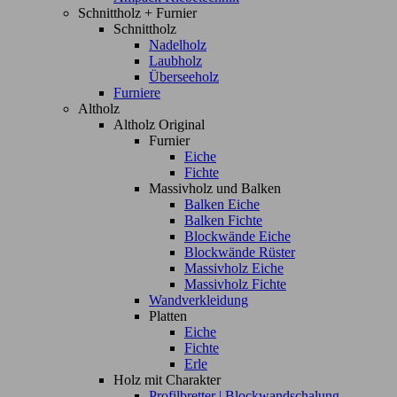
Schnittholz + Furnier
Schnittholz
Nadelholz
Laubholz
Überseeholz
Furniere
Altholz
Altholz Original
Furnier
Eiche
Fichte
Massivholz und Balken
Balken Eiche
Balken Fichte
Blockwände Eiche
Blockwände Rüster
Massivholz Eiche
Massivholz Fichte
Wandverkleidung
Platten
Eiche
Fichte
Erle
Holz mit Charakter
Profilbretter | Blockwandschalung