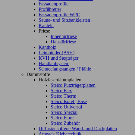
Fassadenprofile
Profilbretter
Fassadenprofile WPC
Sauna- und Sitzbankleisten
Kanteln
Friese
Innentürfriese
Haustürfriese
Kantholz
Leimbinder (BSH)
KVH und Stegträger
Handlaufsystem
Schneefangstangen / Pfähle
Dämmstoffe
Holzfaserdämmplatten
Steico Putzträgerplatten
Steico Flex
Steico Therm
Steico Isorel | Base
Steico Universal
Steico Spezial
Steico Floor
Steico Zubehör
Diffusionsoffene Wand- und Dachplatten
Ampack Klebetechnik