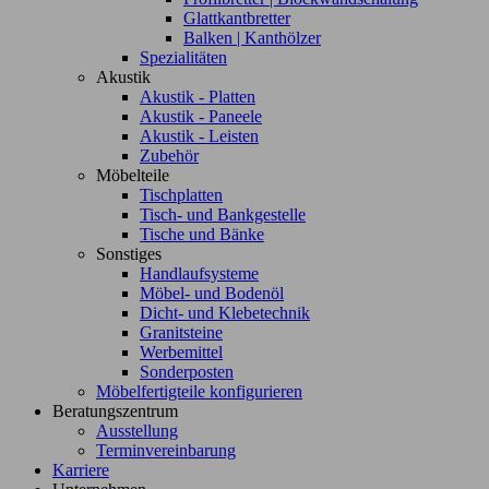
Glattkantbretter
Balken | Kanthölzer
Spezialitäten
Akustik
Akustik - Platten
Akustik - Paneele
Akustik - Leisten
Zubehör
Möbelteile
Tischplatten
Tisch- und Bankgestelle
Tische und Bänke
Sonstiges
Handlaufsysteme
Möbel- und Bodenöl
Dicht- und Klebetechnik
Granitsteine
Werbemittel
Sonderposten
Möbelfertigteile konfigurieren
Beratungszentrum
Ausstellung
Terminvereinbarung
Karriere