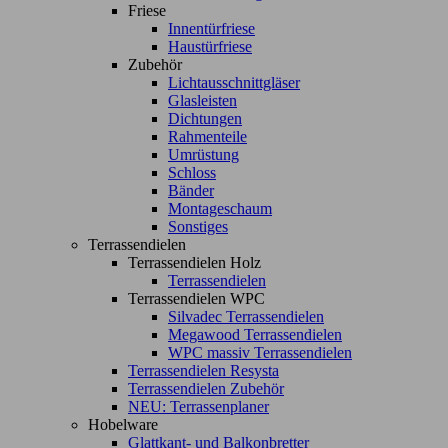
Friese
Innentürfriese
Haustürfriese
Zubehör
Lichtausschnittgläser
Glasleisten
Dichtungen
Rahmenteile
Umrüstung
Schloss
Bänder
Montageschaum
Sonstiges
Terrassendielen
Terrassendielen Holz
Terrassendielen
Terrassendielen WPC
Silvadec Terrassendielen
Megawood Terrassendielen
WPC massiv Terrassendielen
Terrassendielen Resysta
Terrassendielen Zubehör
NEU: Terrassenplaner
Hobelware
Glattkant- und Balkonbretter