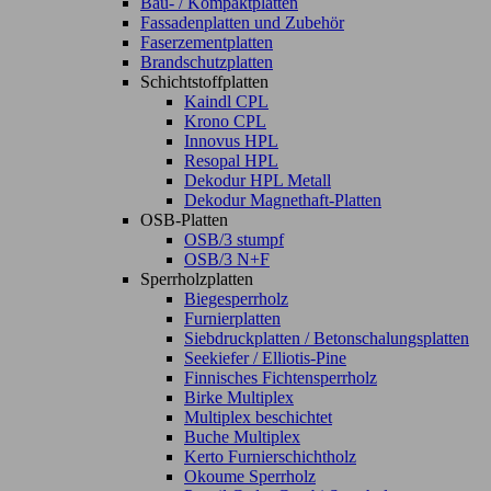
Bau- / Kompaktplatten
Fassadenplatten und Zubehör
Faserzementplatten
Brandschutzplatten
Schichtstoffplatten
Kaindl CPL
Krono CPL
Innovus HPL
Resopal HPL
Dekodur HPL Metall
Dekodur Magnethaft-Platten
OSB-Platten
OSB/3 stumpf
OSB/3 N+F
Sperrholzplatten
Biegesperrholz
Furnierplatten
Siebdruckplatten / Betonschalungsplatten
Seekiefer / Elliotis-Pine
Finnisches Fichtensperrholz
Birke Multiplex
Multiplex beschichtet
Buche Multiplex
Kerto Furnierschichtholz
Okoume Sperrholz