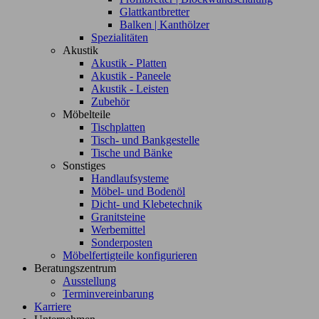
Glattkantbretter
Balken | Kanthölzer
Spezialitäten
Akustik
Akustik - Platten
Akustik - Paneele
Akustik - Leisten
Zubehör
Möbelteile
Tischplatten
Tisch- und Bankgestelle
Tische und Bänke
Sonstiges
Handlaufsysteme
Möbel- und Bodenöl
Dicht- und Klebetechnik
Granitsteine
Werbemittel
Sonderposten
Möbelfertigteile konfigurieren
Beratungszentrum
Ausstellung
Terminvereinbarung
Karriere