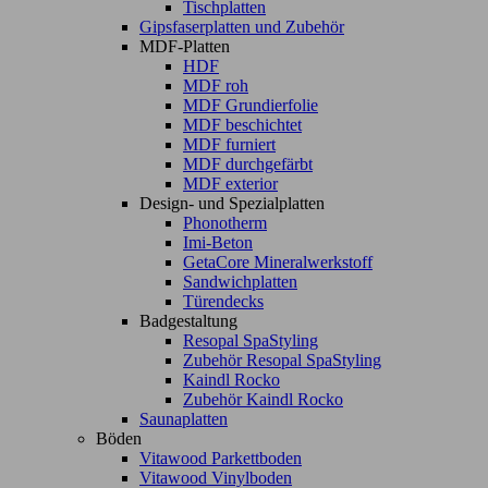
Tischplatten
Gipsfaserplatten und Zubehör
MDF-Platten
HDF
MDF roh
MDF Grundierfolie
MDF beschichtet
MDF furniert
MDF durchgefärbt
MDF exterior
Design- und Spezialplatten
Phonotherm
Imi-Beton
GetaCore Mineralwerkstoff
Sandwichplatten
Türendecks
Badgestaltung
Resopal SpaStyling
Zubehör Resopal SpaStyling
Kaindl Rocko
Zubehör Kaindl Rocko
Saunaplatten
Böden
Vitawood Parkettboden
Vitawood Vinylboden