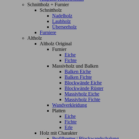
Schnittholz + Furnier
Schnittholz
Nadelholz
Laubholz
Überseeholz
Furniere
Altholz
Altholz Original
Furnier
Eiche
Fichte
Massivholz und Balken
Balken Eiche
Balken Fichte
Blockwände Eiche
Blockwände Rüster
Massivholz Eiche
Massivholz Fichte
Wandverkleidung
Platten
Eiche
Fichte
Erle
Holz mit Charakter
Profilbretter | Blockwandschalung