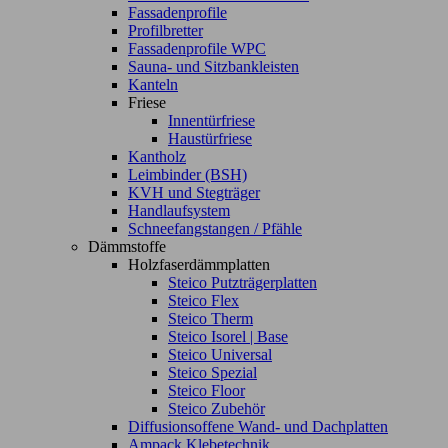
Fassadenprofile
Profilbretter
Fassadenprofile WPC
Sauna- und Sitzbankleisten
Kanteln
Friese
Innentürfriese
Haustürfriese
Kantholz
Leimbinder (BSH)
KVH und Stegträger
Handlaufsystem
Schneefangstangen / Pfähle
Dämmstoffe
Holzfaserdämmplatten
Steico Putzträgerplatten
Steico Flex
Steico Therm
Steico Isorel | Base
Steico Universal
Steico Spezial
Steico Floor
Steico Zubehör
Diffusionsoffene Wand- und Dachplatten
Ampack Klebetechnik