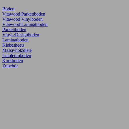
Böden
Vitawood Parkettboden
Vitawood Vinylboden
Vitawood Laminatboden
Parkettboden
Vinyl-/Designboden
Laminatboden
Klebesheets
Massivholzdiele
Linoleumboden
Korkboden
Zubehör