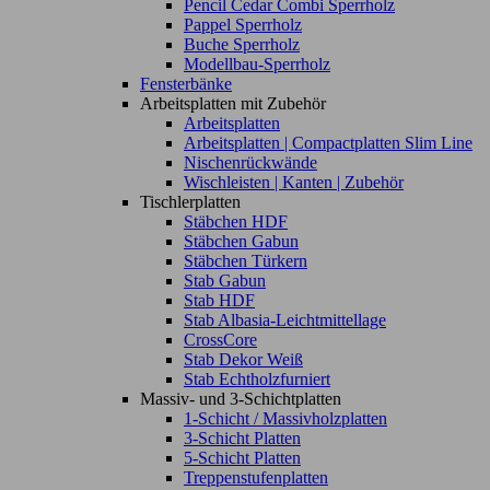
Pencil Cedar Combi Sperrholz
Pappel Sperrholz
Buche Sperrholz
Modellbau-Sperrholz
Fensterbänke
Arbeitsplatten mit Zubehör
Arbeitsplatten
Arbeitsplatten | Compactplatten Slim Line
Nischenrückwände
Wischleisten | Kanten | Zubehör
Tischlerplatten
Stäbchen HDF
Stäbchen Gabun
Stäbchen Türkern
Stab Gabun
Stab HDF
Stab Albasia-Leichtmittellage
CrossCore
Stab Dekor Weiß
Stab Echtholzfurniert
Massiv- und 3-Schichtplatten
1-Schicht / Massivholzplatten
3-Schicht Platten
5-Schicht Platten
Treppenstufenplatten