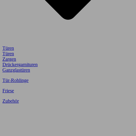
Türen
Türen
Zargen
Drückergarnituren
Ganzglastüren
Tür-Rohlinge
Friese
Zubehör