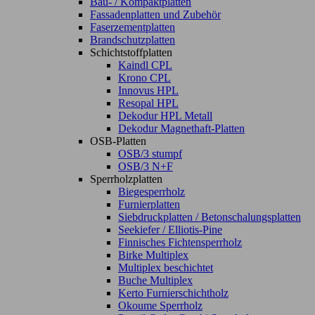
Bau- / Kompaktplatten
Fassadenplatten und Zubehör
Faserzementplatten
Brandschutzplatten
Schichtstoffplatten
Kaindl CPL
Krono CPL
Innovus HPL
Resopal HPL
Dekodur HPL Metall
Dekodur Magnethaft-Platten
OSB-Platten
OSB/3 stumpf
OSB/3 N+F
Sperrholzplatten
Biegesperrholz
Furnierplatten
Siebdruckplatten / Betonschalungsplatten
Seekiefer / Elliotis-Pine
Finnisches Fichtensperrholz
Birke Multiplex
Multiplex beschichtet
Buche Multiplex
Kerto Furnierschichtholz
Okoume Sperrholz