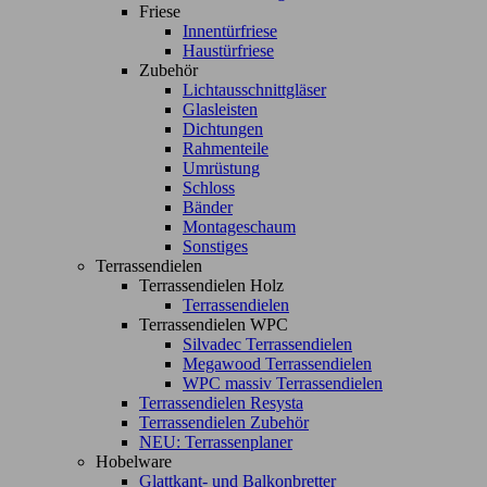
Friese
Innentürfriese
Haustürfriese
Zubehör
Lichtausschnittgläser
Glasleisten
Dichtungen
Rahmenteile
Umrüstung
Schloss
Bänder
Montageschaum
Sonstiges
Terrassendielen
Terrassendielen Holz
Terrassendielen
Terrassendielen WPC
Silvadec Terrassendielen
Megawood Terrassendielen
WPC massiv Terrassendielen
Terrassendielen Resysta
Terrassendielen Zubehör
NEU: Terrassenplaner
Hobelware
Glattkant- und Balkonbretter