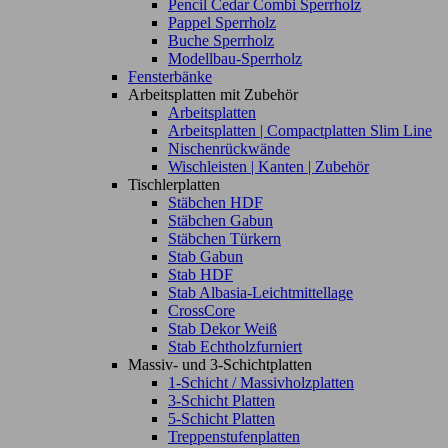
Pencil Cedar Combi Sperrholz
Pappel Sperrholz
Buche Sperrholz
Modellbau-Sperrholz
Fensterbänke
Arbeitsplatten mit Zubehör
Arbeitsplatten
Arbeitsplatten | Compactplatten Slim Line
Nischenrückwände
Wischleisten | Kanten | Zubehör
Tischlerplatten
Stäbchen HDF
Stäbchen Gabun
Stäbchen Türkern
Stab Gabun
Stab HDF
Stab Albasia-Leichtmittellage
CrossCore
Stab Dekor Weiß
Stab Echtholzfurniert
Massiv- und 3-Schichtplatten
1-Schicht / Massivholzplatten
3-Schicht Platten
5-Schicht Platten
Treppenstufenplatten