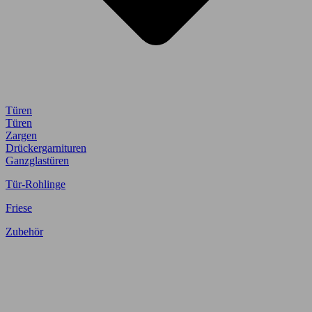
Türen
Türen
Zargen
Drückergarnituren
Ganzglastüren
Tür-Rohlinge
Friese
Zubehör