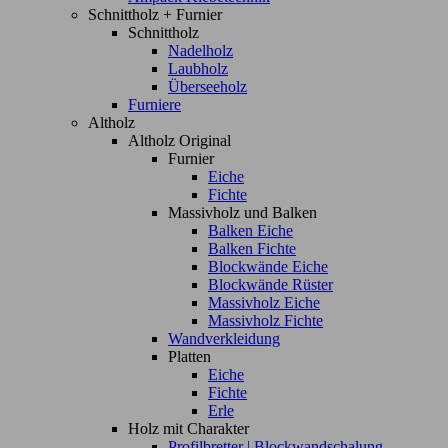
Schnittholz + Furnier
Schnittholz
Nadelholz
Laubholz
Überseeholz
Furniere
Altholz
Altholz Original
Furnier
Eiche
Fichte
Massivholz und Balken
Balken Eiche
Balken Fichte
Blockwände Eiche
Blockwände Rüster
Massivholz Eiche
Massivholz Fichte
Wandverkleidung
Platten
Eiche
Fichte
Erle
Holz mit Charakter
Profilbretter | Blockwandschalung