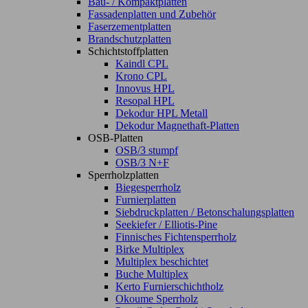
Bau- / Kompaktplatten
Fassadenplatten und Zubehör
Faserzementplatten
Brandschutzplatten
Schichtstoffplatten
Kaindl CPL
Krono CPL
Innovus HPL
Resopal HPL
Dekodur HPL Metall
Dekodur Magnethaft-Platten
OSB-Platten
OSB/3 stumpf
OSB/3 N+F
Sperrholzplatten
Biegesperrholz
Furnierplatten
Siebdruckplatten / Betonschalungsplatten
Seekiefer / Elliotis-Pine
Finnisches Fichtensperrholz
Birke Multiplex
Multiplex beschichtet
Buche Multiplex
Kerto Furnierschichtholz
Okoume Sperrholz