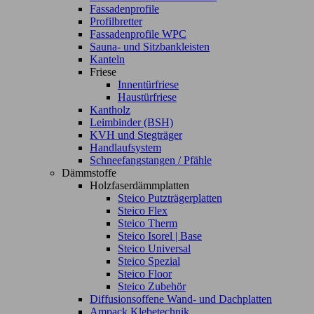
Fassadenprofile
Profilbretter
Fassadenprofile WPC
Sauna- und Sitzbankleisten
Kanteln
Friese
Innentürfriese
Haustürfriese
Kantholz
Leimbinder (BSH)
KVH und Stegträger
Handlaufsystem
Schneefangstangen / Pfähle
Dämmstoffe
Holzfaserdämmplatten
Steico Putzträgerplatten
Steico Flex
Steico Therm
Steico Isorel | Base
Steico Universal
Steico Spezial
Steico Floor
Steico Zubehör
Diffusionsoffene Wand- und Dachplatten
Ampack Klebetechnik