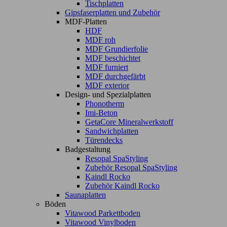
Tischplatten
Gipsfaserplatten und Zubehör
MDF-Platten
HDF
MDF roh
MDF Grundierfolie
MDF beschichtet
MDF furniert
MDF durchgefärbt
MDF exterior
Design- und Spezialplatten
Phonotherm
Imi-Beton
GetaCore Mineralwerkstoff
Sandwichplatten
Türendecks
Badgestaltung
Resopal SpaStyling
Zubehör Resopal SpaStyling
Kaindl Rocko
Zubehör Kaindl Rocko
Saunaplatten
Böden
Vitawood Parkettboden
Vitawood Vinylboden