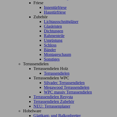
Friese
Innentürfriese
Haustürfriese
Zubehör
Lichtausschnittgläser
Glasleisten
Dichtungen
Rahmenteile
Umrüstung
Schloss
Bänder
Montageschaum
Sonstiges
Terrassendielen
Terrassendielen Holz
Terrassendielen
Terrassendielen WPC
Silvadec Terrassendielen
Megawood Terrassendielen
WPC massiv Terrassendielen
Terrassendielen Resysta
Terrassendielen Zubehör
NEU: Terrassenplaner
Hobelware
Glattkant- und Balkonbretter