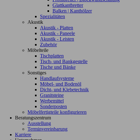
Glattkantbretter
Balken | Kanthölzer
Spezialitäten
Akustik
Akustik - Platten
Akustik - Paneele
Akustik - Leisten
Zubehör
Möbelteile
Tischplatten
Tisch- und Bankgestelle
Tische und Bänke
Sonstiges
Handlaufsysteme
Möbel- und Bodenöl
Dicht- und Klebetechnik
Granitsteine
Werbemittel
Sonderposten
Möbelfertigteile konfigurieren
Beratungszentrum
Ausstellung
Terminvereinbarung
Karriere