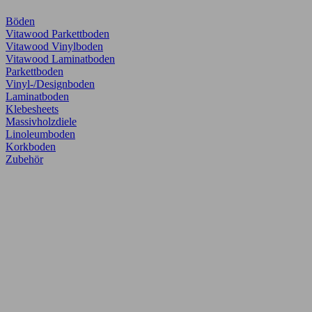
Böden
Vitawood Parkettboden
Vitawood Vinylboden
Vitawood Laminatboden
Parkettboden
Vinyl-/Designboden
Laminatboden
Klebesheets
Massivholzdiele
Linoleumboden
Korkboden
Zubehör