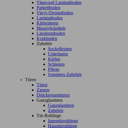
Vitawood Laminatboden
Parkettboden
Vinyl-/Designboden
Laminatboden
Klebesheets
Massivholzdiele
Linoleumboden
Korkboden
Zubehör
Sockelleisten
Unterlagen
Kleber
Schienen
Pflege
Sonstiges Zubehör
Türen
Türen
Zargen
Drückergarnituren
Ganzglastüren
Ganzglastüren
Zubehör
Tür-Rohlinge
Innentürrohlinge
Haustürrohlinge