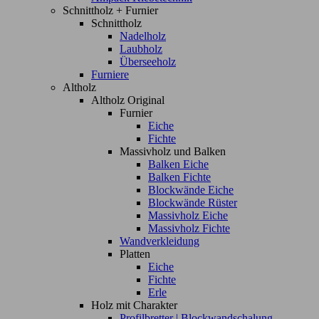
Schnittholz + Furnier
Schnittholz
Nadelholz
Laubholz
Überseeholz
Furniere
Altholz
Altholz Original
Furnier
Eiche
Fichte
Massivholz und Balken
Balken Eiche
Balken Fichte
Blockwände Eiche
Blockwände Rüster
Massivholz Eiche
Massivholz Fichte
Wandverkleidung
Platten
Eiche
Fichte
Erle
Holz mit Charakter
Profilbretter | Blockwandschalung