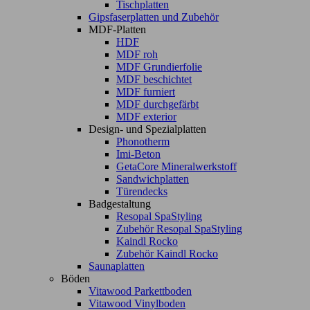
Tischplatten
Gipsfaserplatten und Zubehör
MDF-Platten
HDF
MDF roh
MDF Grundierfolie
MDF beschichtet
MDF furniert
MDF durchgefärbt
MDF exterior
Design- und Spezialplatten
Phonotherm
Imi-Beton
GetaCore Mineralwerkstoff
Sandwichplatten
Türendecks
Badgestaltung
Resopal SpaStyling
Zubehör Resopal SpaStyling
Kaindl Rocko
Zubehör Kaindl Rocko
Saunaplatten
Böden
Vitawood Parkettboden
Vitawood Vinylboden