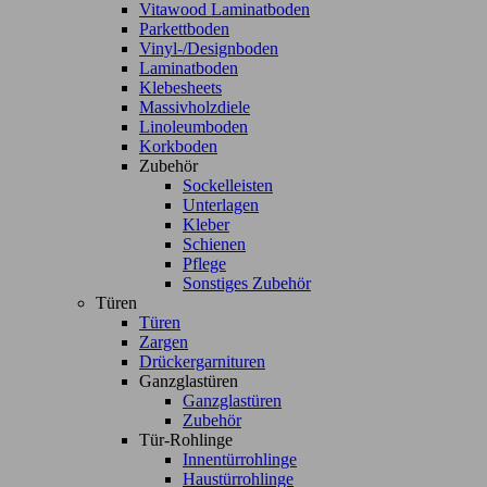
Vitawood Laminatboden
Parkettboden
Vinyl-/Designboden
Laminatboden
Klebesheets
Massivholzdiele
Linoleumboden
Korkboden
Zubehör
Sockelleisten
Unterlagen
Kleber
Schienen
Pflege
Sonstiges Zubehör
Türen
Türen
Zargen
Drückergarnituren
Ganzglastüren
Ganzglastüren
Zubehör
Tür-Rohlinge
Innentürrohlinge
Haustürrohlinge