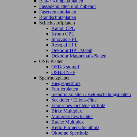
Bau- / Kompaktplatten
Fassadenplatten und Zubehör
Faserzementplatten
Brandschutzplatten
Schichtstoffplatten
Kaindl CPL
Krono CPL
Innovus HPL
Resopal HPL
Dekodur HPL Metall
Dekodur Magnethaft-Platten
OSB-Platten
OSB/3 stumpf
OSB/3 N+F
Sperrholzplatten
Biegesperrholz
Furnierplatten
Siebdruckplatten / Betonschalungsplatten
Seekiefer / Elliotis-Pine
Finnisches Fichtensperrholz
Birke Multiplex
Multiplex beschichtet
Buche Multiplex
Kerto Furnierschichtholz
Okoume Sperrholz