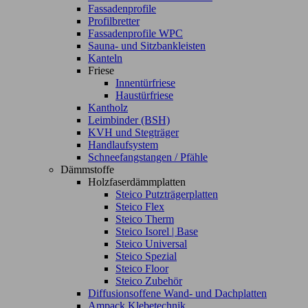
Fassadenprofile
Profilbretter
Fassadenprofile WPC
Sauna- und Sitzbankleisten
Kanteln
Friese
Innentürfriese
Haustürfriese
Kantholz
Leimbinder (BSH)
KVH und Stegträger
Handlaufsystem
Schneefangstangen / Pfähle
Dämmstoffe
Holzfaserdämmplatten
Steico Putzträgerplatten
Steico Flex
Steico Therm
Steico Isorel | Base
Steico Universal
Steico Spezial
Steico Floor
Steico Zubehör
Diffusionsoffene Wand- und Dachplatten
Ampack Klebetechnik