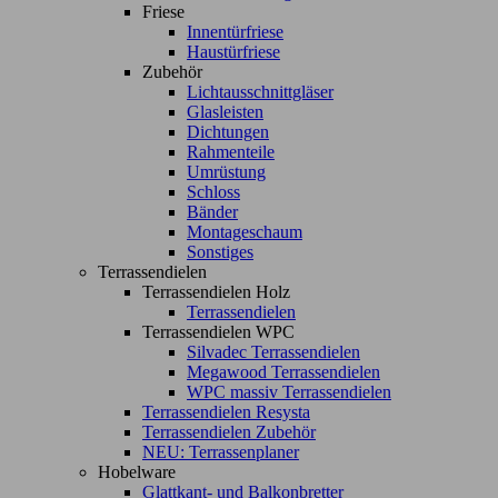
Friese
Innentürfriese
Haustürfriese
Zubehör
Lichtausschnittgläser
Glasleisten
Dichtungen
Rahmenteile
Umrüstung
Schloss
Bänder
Montageschaum
Sonstiges
Terrassendielen
Terrassendielen Holz
Terrassendielen
Terrassendielen WPC
Silvadec Terrassendielen
Megawood Terrassendielen
WPC massiv Terrassendielen
Terrassendielen Resysta
Terrassendielen Zubehör
NEU: Terrassenplaner
Hobelware
Glattkant- und Balkonbretter