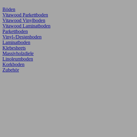
Böden
Vitawood Parkettboden
Vitawood Vinylboden
Vitawood Laminatboden
Parkettboden
Vinyl-/Designboden
Laminatboden
Klebesheets
Massivholzdiele
Linoleumboden
Korkboden
Zubehör