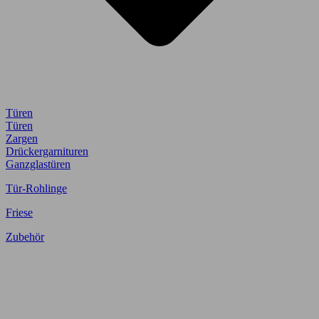
Türen
Türen
Zargen
Drückergarnituren
Ganzglastüren
Tür-Rohlinge
Friese
Zubehör