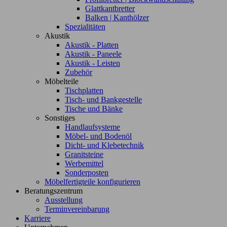
Glattkantbretter
Balken | Kanthölzer
Spezialitäten
Akustik
Akustik - Platten
Akustik - Paneele
Akustik - Leisten
Zubehör
Möbelteile
Tischplatten
Tisch- und Bankgestelle
Tische und Bänke
Sonstiges
Handlaufsysteme
Möbel- und Bodenöl
Dicht- und Klebetechnik
Granitsteine
Werbemittel
Sonderposten
Möbelfertigteile konfigurieren
Beratungszentrum
Ausstellung
Terminvereinbarung
Karriere