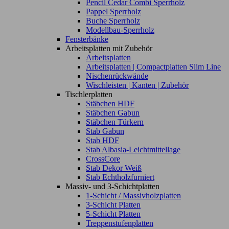
Pencil Cedar Combi Sperrholz
Pappel Sperrholz
Buche Sperrholz
Modellbau-Sperrholz
Fensterbänke
Arbeitsplatten mit Zubehör
Arbeitsplatten
Arbeitsplatten | Compactplatten Slim Line
Nischenrückwände
Wischleisten | Kanten | Zubehör
Tischlerplatten
Stäbchen HDF
Stäbchen Gabun
Stäbchen Türkern
Stab Gabun
Stab HDF
Stab Albasia-Leichtmittellage
CrossCore
Stab Dekor Weiß
Stab Echtholzfurniert
Massiv- und 3-Schichtplatten
1-Schicht / Massivholzplatten
3-Schicht Platten
5-Schicht Platten
Treppenstufenplatten