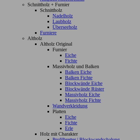
Schnittholz + Furnier
Schnittholz
Nadelholz
Laubholz
Überseeholz
Furniere
Altholz
Altholz Original
Furnier
Eiche
Fichte
Massivholz und Balken
Balken Eiche
Balken Fichte
Blockwände Eiche
Blockwände Rüster
Massivholz Eiche
Massivholz Fichte
Wandverkleidung
Platten
Eiche
Fichte
Erle
Holz mit Charakter
Profilbretter | Blockwandschalung