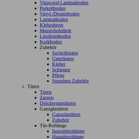
Vitawood Laminatboden
Parkettboden
Vinyl-/Designboden
Laminatboden
Klebesheets
Massivholzdiele
Linoleumboden
Korkboden
Zubehör
Sockelleisten
Unterlagen
Kleber
Schienen
Pflege
Sonstiges Zubehör
Türen
Türen
Zargen
Drückergarnituren
Ganzglastüren
Ganzglastüren
Zubehör
Tür-Rohlinge
Innentürrohlinge
Haustürrohlinge