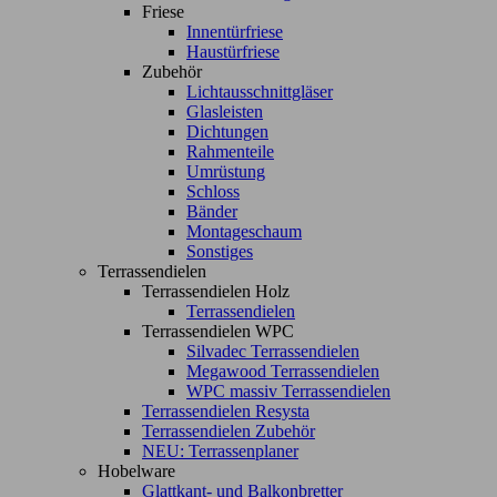
Friese
Innentürfriese
Haustürfriese
Zubehör
Lichtausschnittgläser
Glasleisten
Dichtungen
Rahmenteile
Umrüstung
Schloss
Bänder
Montageschaum
Sonstiges
Terrassendielen
Terrassendielen Holz
Terrassendielen
Terrassendielen WPC
Silvadec Terrassendielen
Megawood Terrassendielen
WPC massiv Terrassendielen
Terrassendielen Resysta
Terrassendielen Zubehör
NEU: Terrassenplaner
Hobelware
Glattkant- und Balkonbretter