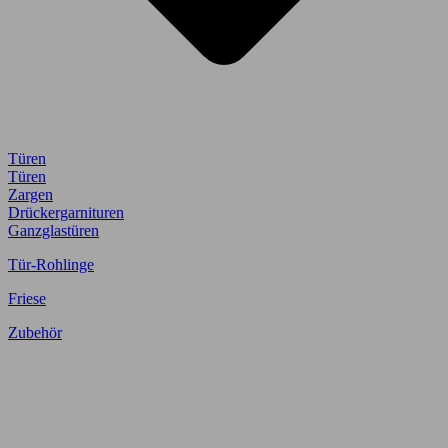
Türen
Türen
Zargen
Drückergarnituren
Ganzglastüren
Tür-Rohlinge
Friese
Zubehör