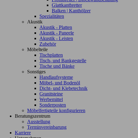
Glattkantbretter
Balken | Kanthölzer
Spezialitäten
Akustik
Akustik - Platten
Akustik - Paneele
Akustik - Leisten
Zubehör
Möbelteile
Tischplatten
Tisch- und Bankgestelle
Tische und Bänke
Sonstiges
Handlaufsysteme
Möbel- und Bodenöl
Dicht- und Klebetechnik
Granitsteine
Werbemittel
Sonderposten
Möbelfertigteile konfigurieren
Beratungszentrum
Ausstellung
Terminvereinbarung
Karriere