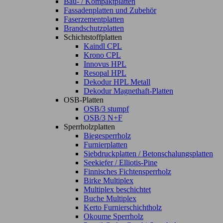
Bau- / Kompaktplatten
Fassadenplatten und Zubehör
Faserzementplatten
Brandschutzplatten
Schichtstoffplatten
Kaindl CPL
Krono CPL
Innovus HPL
Resopal HPL
Dekodur HPL Metall
Dekodur Magnethaft-Platten
OSB-Platten
OSB/3 stumpf
OSB/3 N+F
Sperrholzplatten
Biegesperrholz
Furnierplatten
Siebdruckplatten / Betonschalungsplatten
Seekiefer / Elliotis-Pine
Finnisches Fichtensperrholz
Birke Multiplex
Multiplex beschichtet
Buche Multiplex
Kerto Furnierschichtholz
Okoume Sperrholz