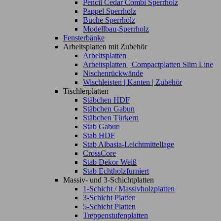
Pencil Cedar Combi Sperrholz
Pappel Sperrholz
Buche Sperrholz
Modellbau-Sperrholz
Fensterbänke
Arbeitsplatten mit Zubehör
Arbeitsplatten
Arbeitsplatten | Compactplatten Slim Line
Nischenrückwände
Wischleisten | Kanten | Zubehör
Tischlerplatten
Stäbchen HDF
Stäbchen Gabun
Stäbchen Türkern
Stab Gabun
Stab HDF
Stab Albasia-Leichtmittellage
CrossCore
Stab Dekor Weiß
Stab Echtholzfurniert
Massiv- und 3-Schichtplatten
1-Schicht / Massivholzplatten
3-Schicht Platten
5-Schicht Platten
Treppenstufenplatten