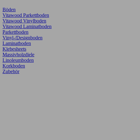
Böden
Vitawood Parkettboden
Vitawood Vinylboden
Vitawood Laminatboden
Parkettboden
Vinyl-/Designboden
Laminatboden
Klebesheets
Massivholzdiele
Linoleumboden
Korkboden
Zubehör