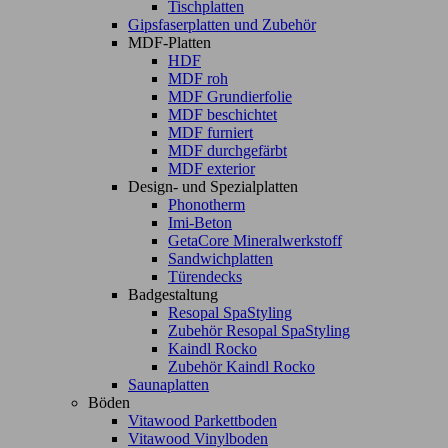
Tischplatten
Gipsfaserplatten und Zubehör
MDF-Platten
HDF
MDF roh
MDF Grundierfolie
MDF beschichtet
MDF furniert
MDF durchgefärbt
MDF exterior
Design- und Spezialplatten
Phonotherm
Imi-Beton
GetaCore Mineralwerkstoff
Sandwichplatten
Türendecks
Badgestaltung
Resopal SpaStyling
Zubehör Resopal SpaStyling
Kaindl Rocko
Zubehör Kaindl Rocko
Saunaplatten
Böden
Vitawood Parkettboden
Vitawood Vinylboden