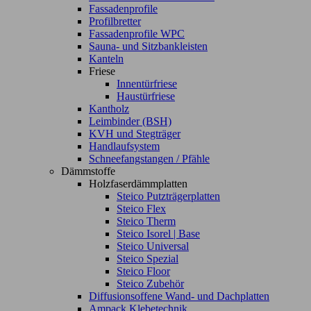
Fassadenprofile
Profilbretter
Fassadenprofile WPC
Sauna- und Sitzbankleisten
Kanteln
Friese
Innentürfriese
Haustürfriese
Kantholz
Leimbinder (BSH)
KVH und Stegträger
Handlaufsystem
Schneefangstangen / Pfähle
Dämmstoffe
Holzfaserdämmplatten
Steico Putzträgerplatten
Steico Flex
Steico Therm
Steico Isorel | Base
Steico Universal
Steico Spezial
Steico Floor
Steico Zubehör
Diffusionsoffene Wand- und Dachplatten
Ampack Klebetechnik