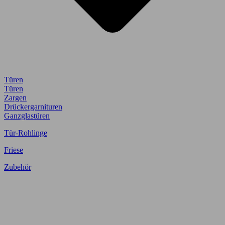
Türen
Türen
Zargen
Drückergarnituren
Ganzglastüren
Tür-Rohlinge
Friese
Zubehör