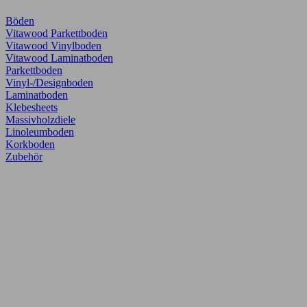
Böden
Vitawood Parkettboden
Vitawood Vinylboden
Vitawood Laminatboden
Parkettboden
Vinyl-/Designboden
Laminatboden
Klebesheets
Massivholzdiele
Linoleumboden
Korkboden
Zubehör