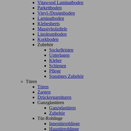
Vitawood Laminatboden
Parkettboden
Vinyl-/Designboden
Laminatboden
Klebesheets
Massivholzdiele
Linoleumboden
Korkboden
Zubehör
Sockelleisten
Unterlagen
Kleber
Schienen
Pflege
Sonstiges Zubehör
Türen
Türen
Zargen
Drückergarnituren
Ganzglastüren
Ganzglastüren
Zubehör
Tür-Rohlinge
Innentürrohlinge
Haustürrohlinge