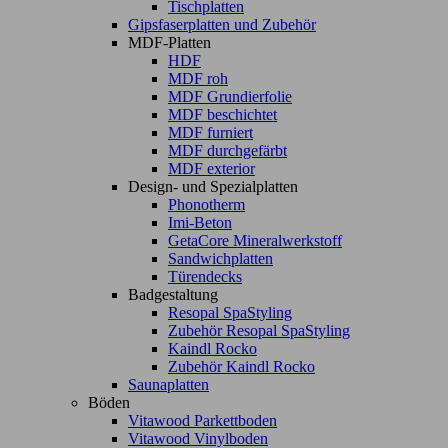
Tischplatten
Gipsfaserplatten und Zubehör
MDF-Platten
HDF
MDF roh
MDF Grundierfolie
MDF beschichtet
MDF furniert
MDF durchgefärbt
MDF exterior
Design- und Spezialplatten
Phonotherm
Imi-Beton
GetaCore Mineralwerkstoff
Sandwichplatten
Türendecks
Badgestaltung
Resopal SpaStyling
Zubehör Resopal SpaStyling
Kaindl Rocko
Zubehör Kaindl Rocko
Saunaplatten
Böden
Vitawood Parkettboden
Vitawood Vinylboden