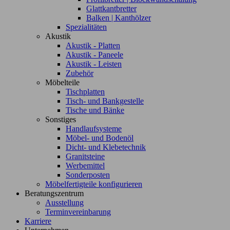
Glattkantbretter
Balken | Kanthölzer
Spezialitäten
Akustik
Akustik - Platten
Akustik - Paneele
Akustik - Leisten
Zubehör
Möbelteile
Tischplatten
Tisch- und Bankgestelle
Tische und Bänke
Sonstiges
Handlaufsysteme
Möbel- und Bodenöl
Dicht- und Klebetechnik
Granitsteine
Werbemittel
Sonderposten
Möbelfertigteile konfigurieren
Beratungszentrum
Ausstellung
Terminvereinbarung
Karriere