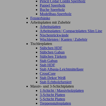
Pencil Cedar Combi Sperrholz
Pappel Sperrholz
Buche Sperrholz
Modellbau-Sperrholz
Fensterbänke
Arbeitsplatten mit Zubehör
Arbeitsplatten
Arbeitsplatten | Compactplatten Slim Line
Nischenrückwände
Wischleisten | Kanten | Zubehör
Tischlerplatten
Stäbchen HDF
Stäbchen Gabun
Stäbchen Türkern
Stab Gabun
Stab HDF
Stab Albasia-Leichtmittellage
CrossCore
Stab Dekor Weiß
Stab Echtholzfurniert
Massiv- und 3-Schichtplatten
1-Schicht / Massivholzplatten
3-Schicht Platten
5-Schicht Platten
Treppenstufenplatten