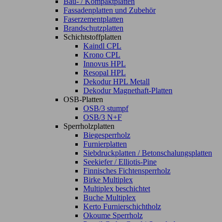
Bau- / Kompaktplatten
Fassadenplatten und Zubehör
Faserzementplatten
Brandschutzplatten
Schichtstoffplatten
Kaindl CPL
Krono CPL
Innovus HPL
Resopal HPL
Dekodur HPL Metall
Dekodur Magnethaft-Platten
OSB-Platten
OSB/3 stumpf
OSB/3 N+F
Sperrholzplatten
Biegesperrholz
Furnierplatten
Siebdruckplatten / Betonschalungsplatten
Seekiefer / Elliotis-Pine
Finnisches Fichtensperrholz
Birke Multiplex
Multiplex beschichtet
Buche Multiplex
Kerto Furnierschichtholz
Okoume Sperrholz