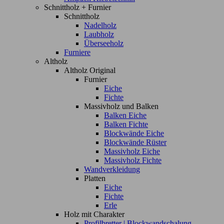
Schnittholz + Furnier
Schnittholz
Nadelholz
Laubholz
Überseeholz
Furniere
Altholz
Altholz Original
Furnier
Eiche
Fichte
Massivholz und Balken
Balken Eiche
Balken Fichte
Blockwände Eiche
Blockwände Rüster
Massivholz Eiche
Massivholz Fichte
Wandverkleidung
Platten
Eiche
Fichte
Erle
Holz mit Charakter
Profilbretter | Blockwandschalung