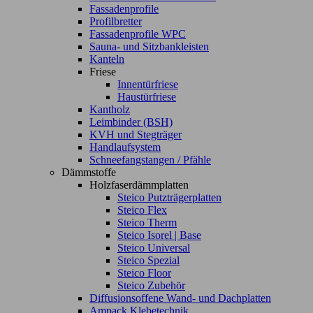
Fassadenprofile
Profilbretter
Fassadenprofile WPC
Sauna- und Sitzbankleisten
Kanteln
Friese
Innentürfriese
Haustürfriese
Kantholz
Leimbinder (BSH)
KVH und Stegträger
Handlaufsystem
Schneefangstangen / Pfähle
Dämmstoffe
Holzfaserdämmplatten
Steico Putzträgerplatten
Steico Flex
Steico Therm
Steico Isorel | Base
Steico Universal
Steico Spezial
Steico Floor
Steico Zubehör
Diffusionsoffene Wand- und Dachplatten
Ampack Klebetechnik