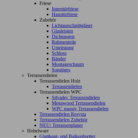
Friese
Innentürfriese
Haustürfriese
Zubehör
Lichtausschnittgläser
Glasleisten
Dichtungen
Rahmenteile
Umrüstung
Schloss
Bänder
Montageschaum
Sonstiges
Terrassendielen
Terrassendielen Holz
Terrassendielen
Terrassendielen WPC
Silvadec Terrassendielen
Megawood Terrassendielen
WPC massiv Terrassendielen
Terrassendielen Resysta
Terrassendielen Zubehör
NEU: Terrassenplaner
Hobelware
Glattkant- und Balkonbretter