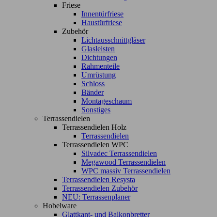
Friese
Innentürfriese
Haustürfriese
Zubehör
Lichtausschnittgläser
Glasleisten
Dichtungen
Rahmenteile
Umrüstung
Schloss
Bänder
Montageschaum
Sonstiges
Terrassendielen
Terrassendielen Holz
Terrassendielen
Terrassendielen WPC
Silvadec Terrassendielen
Megawood Terrassendielen
WPC massiv Terrassendielen
Terrassendielen Resysta
Terrassendielen Zubehör
NEU: Terrassenplaner
Hobelware
Glattkant- und Balkonbretter