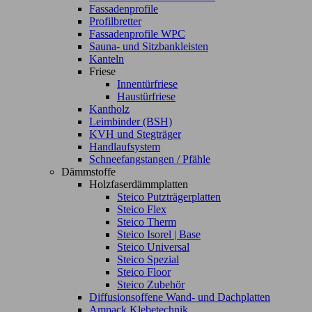
Fassadenprofile
Profilbretter
Fassadenprofile WPC
Sauna- und Sitzbankleisten
Kanteln
Friese
Innentürfriese
Haustürfriese
Kantholz
Leimbinder (BSH)
KVH und Stegträger
Handlaufsystem
Schneefangstangen / Pfähle
Dämmstoffe
Holzfaserdämmplatten
Steico Putzträgerplatten
Steico Flex
Steico Therm
Steico Isorel | Base
Steico Universal
Steico Spezial
Steico Floor
Steico Zubehör
Diffusionsoffene Wand- und Dachplatten
Ampack Klebetechnik