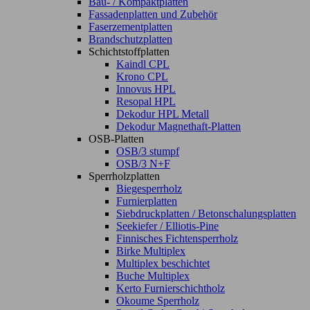
Bau- / Kompaktplatten
Fassadenplatten und Zubehör
Faserzementplatten
Brandschutzplatten
Schichtstoffplatten
Kaindl CPL
Krono CPL
Innovus HPL
Resopal HPL
Dekodur HPL Metall
Dekodur Magnethaft-Platten
OSB-Platten
OSB/3 stumpf
OSB/3 N+F
Sperrholzplatten
Biegesperrholz
Furnierplatten
Siebdruckplatten / Betonschalungsplatten
Seekiefer / Elliotis-Pine
Finnisches Fichtensperrholz
Birke Multiplex
Multiplex beschichtet
Buche Multiplex
Kerto Furnierschichtholz
Okoume Sperrholz