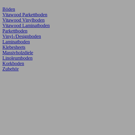
Böden
Vitawood Parkettboden
Vitawood Vinylboden
Vitawood Laminatboden
Parkettboden
Vinyl-/Designboden
Laminatboden
Klebesheets
Massivholzdiele
Linoleumboden
Korkboden
Zubehör