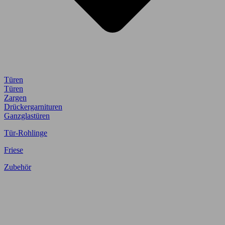
Türen
Türen
Zargen
Drückergarnituren
Ganzglastüren
Tür-Rohlinge
Friese
Zubehör