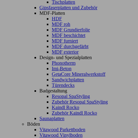
Tischplatten
Gipsfaserplatten und Zubehör
MDF-Platten
HDF
MDF roh
MDF Grundierfolie
MDF beschichtet
MDF furniert
MDF durchgefärbt
MDF exterior
Design- und Spezialplatten
Phonotherm
Imi-Beton
GetaCore Mineralwerkstoff
Sandwichplatten
Türendecks
Badgestaltung
Resopal SpaStyling
Zubehör Resopal SpaStyling
Kaindl Rocko
Zubehör Kaindl Rocko
Saunaplatten
Böden
Vitawood Parkettboden
Vitawood Vinylboden