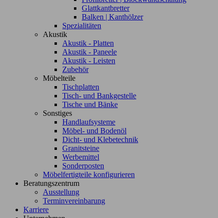
Glattkantbretter
Balken | Kanthölzer
Spezialitäten
Akustik
Akustik - Platten
Akustik - Paneele
Akustik - Leisten
Zubehör
Möbelteile
Tischplatten
Tisch- und Bankgestelle
Tische und Bänke
Sonstiges
Handlaufsysteme
Möbel- und Bodenöl
Dicht- und Klebetechnik
Granitsteine
Werbemittel
Sonderposten
Möbelfertigteile konfigurieren
Beratungszentrum
Ausstellung
Terminvereinbarung
Karriere