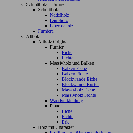
Schnittholz + Furnier
Schnittholz
Nadelholz
Laubholz
Überseeholz
Furniere
Altholz
Altholz Original
Furnier
Eiche
Fichte
Massivholz und Balken
Balken Eiche
Balken Fichte
Blockwände Eiche
Blockwände Rüster
Massivholz Eiche
Massivholz Fichte
Wandverkleidung
Platten
Eiche
Fichte
Erle
Holz mit Charakter
Profilbretter | Blockwandschalung