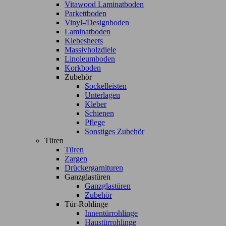
Vitawood Laminatboden
Parkettboden
Vinyl-/Designboden
Laminatboden
Klebesheets
Massivholzdiele
Linoleumboden
Korkboden
Zubehör
Sockelleisten
Unterlagen
Kleber
Schienen
Pflege
Sonstiges Zubehör
Türen
Türen
Zargen
Drückergarnituren
Ganzglastüren
Ganzglastüren
Zubehör
Tür-Rohlinge
Innentürrohlinge
Haustürrohlinge