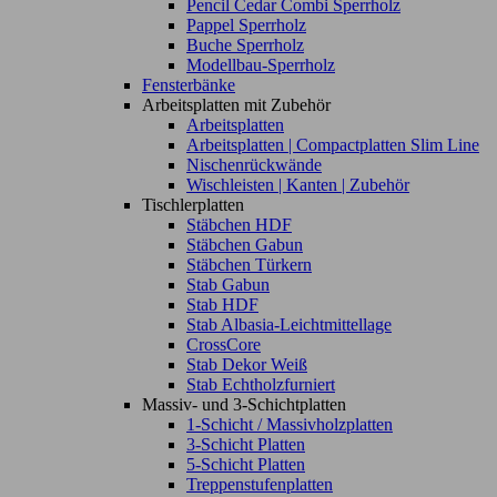
Pencil Cedar Combi Sperrholz
Pappel Sperrholz
Buche Sperrholz
Modellbau-Sperrholz
Fensterbänke
Arbeitsplatten mit Zubehör
Arbeitsplatten
Arbeitsplatten | Compactplatten Slim Line
Nischenrückwände
Wischleisten | Kanten | Zubehör
Tischlerplatten
Stäbchen HDF
Stäbchen Gabun
Stäbchen Türkern
Stab Gabun
Stab HDF
Stab Albasia-Leichtmittellage
CrossCore
Stab Dekor Weiß
Stab Echtholzfurniert
Massiv- und 3-Schichtplatten
1-Schicht / Massivholzplatten
3-Schicht Platten
5-Schicht Platten
Treppenstufenplatten