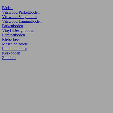
Böden
Vitawood Parkettboden
Vitawood Vinylboden
Vitawood Laminatboden
Parkettboden
Vinyl-/Designboden
Laminatboden
Klebesheets
Massivholzdiele
Linoleumboden
Korkboden
Zubehör