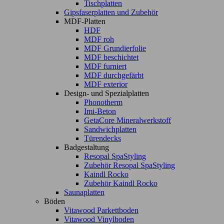
Tischplatten
Gipsfaserplatten und Zubehör
MDF-Platten
HDF
MDF roh
MDF Grundierfolie
MDF beschichtet
MDF furniert
MDF durchgefärbt
MDF exterior
Design- und Spezialplatten
Phonotherm
Imi-Beton
GetaCore Mineralwerkstoff
Sandwichplatten
Türendecks
Badgestaltung
Resopal SpaStyling
Zubehör Resopal SpaStyling
Kaindl Rocko
Zubehör Kaindl Rocko
Saunaplatten
Böden
Vitawood Parkettboden
Vitawood Vinylboden