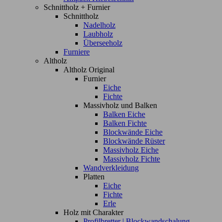
Schnittholz + Furnier
Schnittholz
Nadelholz
Laubholz
Überseeholz
Furniere
Altholz
Altholz Original
Furnier
Eiche
Fichte
Massivholz und Balken
Balken Eiche
Balken Fichte
Blockwände Eiche
Blockwände Rüster
Massivholz Eiche
Massivholz Fichte
Wandverkleidung
Platten
Eiche
Fichte
Erle
Holz mit Charakter
Profilbretter | Blockwandschalung