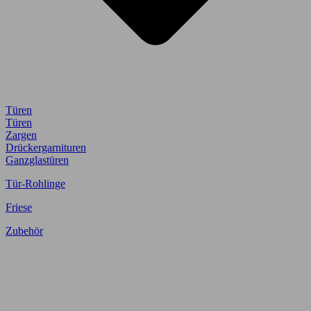
Türen
Türen
Zargen
Drückergarnituren
Ganzglastüren
Tür-Rohlinge
Friese
Zubehör