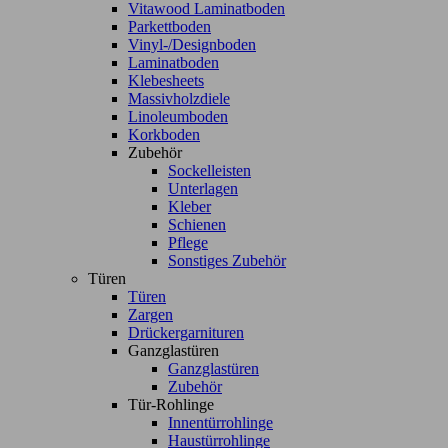
Vitawood Laminatboden
Parkettboden
Vinyl-/Designboden
Laminatboden
Klebesheets
Massivholzdiele
Linoleumboden
Korkboden
Zubehör
Sockelleisten
Unterlagen
Kleber
Schienen
Pflege
Sonstiges Zubehör
Türen
Türen
Zargen
Drückergarnituren
Ganzglastüren
Ganzglastüren
Zubehör
Tür-Rohlinge
Innentürrohlinge
Haustürrohlinge