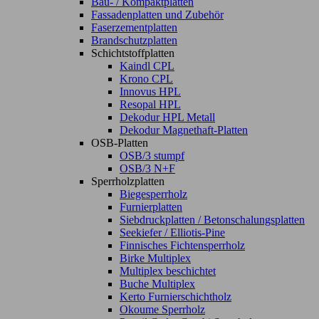
Bau- / Kompaktplatten
Fassadenplatten und Zubehör
Faserzementplatten
Brandschutzplatten
Schichtstoffplatten
Kaindl CPL
Krono CPL
Innovus HPL
Resopal HPL
Dekodur HPL Metall
Dekodur Magnethaft-Platten
OSB-Platten
OSB/3 stumpf
OSB/3 N+F
Sperrholzplatten
Biegesperrholz
Furnierplatten
Siebdruckplatten / Betonschalungsplatten
Seekiefer / Elliotis-Pine
Finnisches Fichtensperrholz
Birke Multiplex
Multiplex beschichtet
Buche Multiplex
Kerto Furnierschichtholz
Okoume Sperrholz