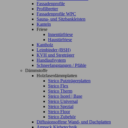
Fassadenprofile
Profilbretter
Fassadenprofile WPC
Sauna- und Sitzbankleisten
Kanteln
Friese
Innentürfriese
Haustürfriese
Kantholz
Leimbinder (BSH)
KVH und Stegträger
Handlaufsystem
Schneefangstangen / Pfähle
Dämmstoffe
Holzfaserdämmplatten
Steico Putzträgerplatten
Steico Flex
Steico Therm
Steico Isorel | Base
Steico Universal
Steico Spezial
Steico Floor
Steico Zubehör
Diffusionsoffene Wand- und Dachplatten
Ampack Klebetechnik