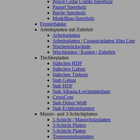
Pencil Cedar Combi Sperrholz
Pappel Sperrholz
Buche Sperrholz
Modellbau-Sperrholz
Fensterbänke
Arbeitsplatten mit Zubehör
Arbeitsplatten
Arbeitsplatten | Compactplatten Slim Line
Nischenrückwände
Wischleisten | Kanten | Zubehör
Tischlerplatten
Stäbchen HDF
Stäbchen Gabun
Stäbchen Türkern
Stab Gabun
Stab HDF
Stab Albasia-Leichtmittellage
CrossCore
Stab Dekor Weiß
Stab Echtholzfurniert
Massiv- und 3-Schichtplatten
1-Schicht / Massivholzplatten
3-Schicht Platten
5-Schicht Platten
Treppenstufenplatten