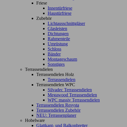
Friese
Innentürfriese
Haustürfriese
Zubehör
Lichtausschnittgläser
Glasleisten
Dichtungen
Rahmenteile
Umrüstung
Schloss
Bänder
Montageschaum
Sonstiges
Terrassendielen
Terrassendielen Holz
Terrassendielen
Terrassendielen WPC
Silvadec Terrassendielen
Megawood Terrassendielen
WPC massiv Terrassendielen
Terrassendielen Resysta
Terrassendielen Zubehör
NEU: Terrassenplaner
Hobelware
Glattkant- und Balkonbretter