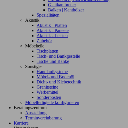
Glattkantbretter
Balken | Kanthölzer
Spezialitäten
Akustik
Akustik - Platten
Akustik - Paneele
Akustik - Leisten
Zubehör
Möbelteile
Tischplatten
Tisch- und Bankgestelle
Tische und Bänke
Sonstiges
Handlaufsysteme
Möbel- und Bodenöl
Dicht- und Klebetechnik
Granitsteine
Werbemittel
Sonderposten
Möbelfertigteile konfigurieren
Beratungszentrum
Ausstellung
Terminvereinbarung
Karriere