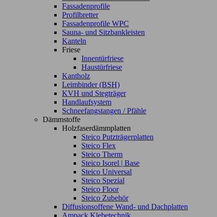
Fassadenprofile
Profilbretter
Fassadenprofile WPC
Sauna- und Sitzbankleisten
Kanteln
Friese
Innentürfriese
Haustürfriese
Kantholz
Leimbinder (BSH)
KVH und Stegträger
Handlaufsystem
Schneefangstangen / Pfähle
Dämmstoffe
Holzfaserdämmplatten
Steico Putzträgerplatten
Steico Flex
Steico Therm
Steico Isorel | Base
Steico Universal
Steico Spezial
Steico Floor
Steico Zubehör
Diffusionsoffene Wand- und Dachplatten
Ampack Klebetechnik