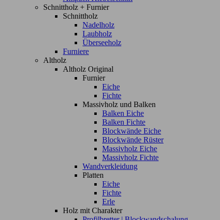
Schnittholz + Furnier
Schnittholz
Nadelholz
Laubholz
Überseeholz
Furniere
Altholz
Altholz Original
Furnier
Eiche
Fichte
Massivholz und Balken
Balken Eiche
Balken Fichte
Blockwände Eiche
Blockwände Rüster
Massivholz Eiche
Massivholz Fichte
Wandverkleidung
Platten
Eiche
Fichte
Erle
Holz mit Charakter
Profilbretter | Blockwandschalung