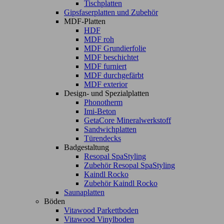
Tischplatten
Gipsfaserplatten und Zubehör
MDF-Platten
HDF
MDF roh
MDF Grundierfolie
MDF beschichtet
MDF furniert
MDF durchgefärbt
MDF exterior
Design- und Spezialplatten
Phonotherm
Imi-Beton
GetaCore Mineralwerkstoff
Sandwichplatten
Türendecks
Badgestaltung
Resopal SpaStyling
Zubehör Resopal SpaStyling
Kaindl Rocko
Zubehör Kaindl Rocko
Saunaplatten
Böden
Vitawood Parkettboden
Vitawood Vinylboden