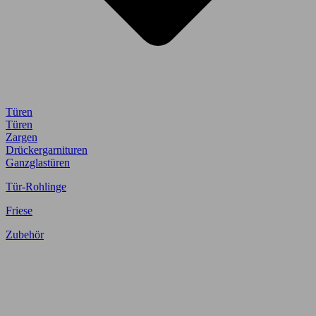
Türen
Türen
Zargen
Drückergarnituren
Ganzglastüren
Tür-Rohlinge
Friese
Zubehör