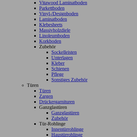
Vitawood Laminatboden
Parkettboden
Vinyl-/Designboden
Laminatboden
Klebesheets
Massivholzdiele
Linoleumboden
Korkboden
Zubehör
Sockelleisten
Unterlagen
Kleber
Schienen
Pflege
Sonstiges Zubehör
Türen
Türen
Zargen
Drückergarnituren
Ganzglastüren
Ganzglastüren
Zubehör
Tür-Rohlinge
Innentürrohlinge
Haustürrohlinge