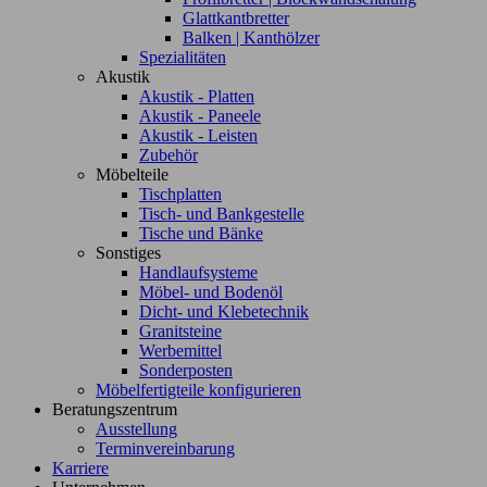
Glattkantbretter
Balken | Kanthölzer
Spezialitäten
Akustik
Akustik - Platten
Akustik - Paneele
Akustik - Leisten
Zubehör
Möbelteile
Tischplatten
Tisch- und Bankgestelle
Tische und Bänke
Sonstiges
Handlaufsysteme
Möbel- und Bodenöl
Dicht- und Klebetechnik
Granitsteine
Werbemittel
Sonderposten
Möbelfertigteile konfigurieren
Beratungszentrum
Ausstellung
Terminvereinbarung
Karriere