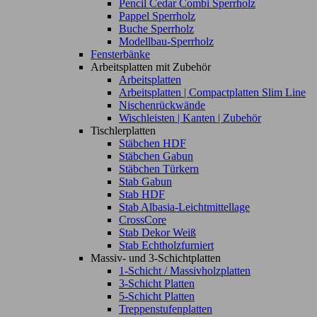
Pencil Cedar Combi Sperrholz
Pappel Sperrholz
Buche Sperrholz
Modellbau-Sperrholz
Fensterbänke
Arbeitsplatten mit Zubehör
Arbeitsplatten
Arbeitsplatten | Compactplatten Slim Line
Nischenrückwände
Wischleisten | Kanten | Zubehör
Tischlerplatten
Stäbchen HDF
Stäbchen Gabun
Stäbchen Türkern
Stab Gabun
Stab HDF
Stab Albasia-Leichtmittellage
CrossCore
Stab Dekor Weiß
Stab Echtholzfurniert
Massiv- und 3-Schichtplatten
1-Schicht / Massivholzplatten
3-Schicht Platten
5-Schicht Platten
Treppenstufenplatten