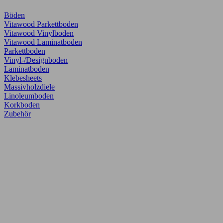
Böden
Vitawood Parkettboden
Vitawood Vinylboden
Vitawood Laminatboden
Parkettboden
Vinyl-/Designboden
Laminatboden
Klebesheets
Massivholzdiele
Linoleumboden
Korkboden
Zubehör