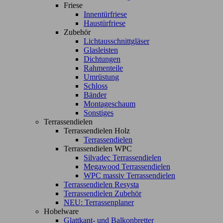
Friese
Innentürfriese
Haustürfriese
Zubehör
Lichtausschnittgläser
Glasleisten
Dichtungen
Rahmenteile
Umrüstung
Schloss
Bänder
Montageschaum
Sonstiges
Terrassendielen
Terrassendielen Holz
Terrassendielen
Terrassendielen WPC
Silvadec Terrassendielen
Megawood Terrassendielen
WPC massiv Terrassendielen
Terrassendielen Resysta
Terrassendielen Zubehör
NEU: Terrassenplaner
Hobelware
Glattkant- und Balkonbretter