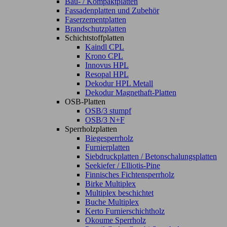
Bau- / Kompaktplatten
Fassadenplatten und Zubehör
Faserzementplatten
Brandschutzplatten
Schichtstoffplatten
Kaindl CPL
Krono CPL
Innovus HPL
Resopal HPL
Dekodur HPL Metall
Dekodur Magnethaft-Platten
OSB-Platten
OSB/3 stumpf
OSB/3 N+F
Sperrholzplatten
Biegesperrholz
Furnierplatten
Siebdruckplatten / Betonschalungsplatten
Seekiefer / Elliotis-Pine
Finnisches Fichtensperrholz
Birke Multiplex
Multiplex beschichtet
Buche Multiplex
Kerto Furnierschichtholz
Okoume Sperrholz