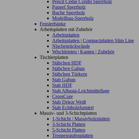
Pencil Cedar Combi Sperrholz
Pappel Sperrholz
Buche Sperrholz
Modellbau-Sperrholz
Fensterbänke
Arbeitsplatten mit Zubehör
Arbeitsplatten
Arbeitsplatten | Compactplatten Slim Line
Nischenrückwände
Wischleisten | Kanten | Zubehör
Tischlerplatten
Stäbchen HDF
Stäbchen Gabun
Stäbchen Türkern
Stab Gabun
Stab HDF
Stab Albasia-Leichtmittellage
CrossCore
Stab Dekor Weiß
Stab Echtholzfurniert
Massiv- und 3-Schichtplatten
1-Schicht / Massivholzplatten
3-Schicht Platten
5-Schicht Platten
Treppenstufenplatten