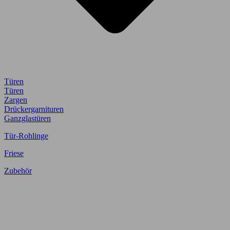
Türen
Türen
Zargen
Drückergarnituren
Ganzglastüren
Tür-Rohlinge
Friese
Zubehör