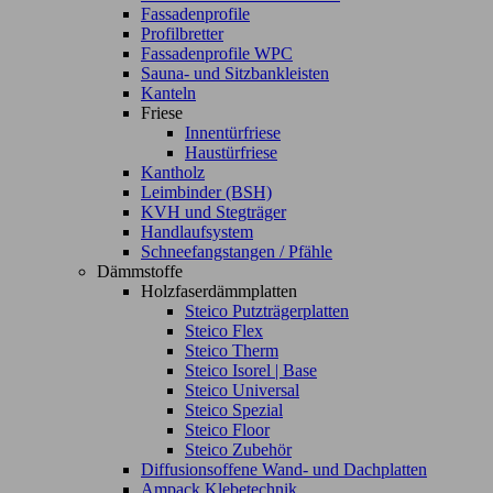
Fassadenprofile
Profilbretter
Fassadenprofile WPC
Sauna- und Sitzbankleisten
Kanteln
Friese
Innentürfriese
Haustürfriese
Kantholz
Leimbinder (BSH)
KVH und Stegträger
Handlaufsystem
Schneefangstangen / Pfähle
Dämmstoffe
Holzfaserdämmplatten
Steico Putzträgerplatten
Steico Flex
Steico Therm
Steico Isorel | Base
Steico Universal
Steico Spezial
Steico Floor
Steico Zubehör
Diffusionsoffene Wand- und Dachplatten
Ampack Klebetechnik