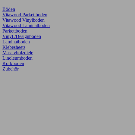
Böden
Vitawood Parkettboden
Vitawood Vinylboden
Vitawood Laminatboden
Parkettboden
Vinyl-/Designboden
Laminatboden
Klebesheets
Massivholzdiele
Linoleumboden
Korkboden
Zubehör