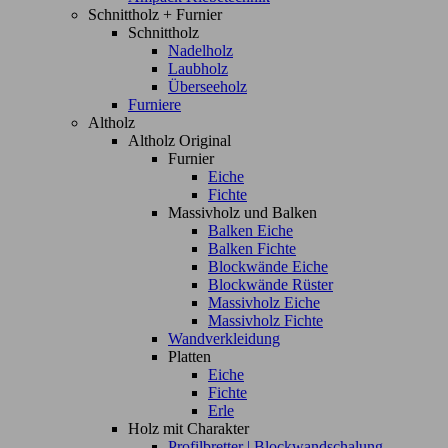
Schnittholz + Furnier
Schnittholz
Nadelholz
Laubholz
Überseeholz
Furniere
Altholz
Altholz Original
Furnier
Eiche
Fichte
Massivholz und Balken
Balken Eiche
Balken Fichte
Blockwände Eiche
Blockwände Rüster
Massivholz Eiche
Massivholz Fichte
Wandverkleidung
Platten
Eiche
Fichte
Erle
Holz mit Charakter
Profilbretter | Blockwandschalung