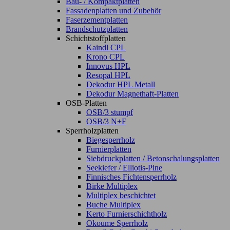
Bau- / Kompaktplatten
Fassadenplatten und Zubehör
Faserzementplatten
Brandschutzplatten
Schichtstoffplatten
Kaindl CPL
Krono CPL
Innovus HPL
Resopal HPL
Dekodur HPL Metall
Dekodur Magnethaft-Platten
OSB-Platten
OSB/3 stumpf
OSB/3 N+F
Sperrholzplatten
Biegesperrholz
Furnierplatten
Siebdruckplatten / Betonschalungsplatten
Seekiefer / Elliotis-Pine
Finnisches Fichtensperrholz
Birke Multiplex
Multiplex beschichtet
Buche Multiplex
Kerto Furnierschichtholz
Okoume Sperrholz