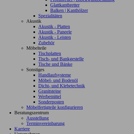
Glattkantbretter
Balken | Kanthölzer
Spezialitäten
Akustik
Akustik - Platten
Akustik - Paneele
Akustik - Leisten
Zubehör
Möbelteile
Tischplatten
Tisch- und Bankgestelle
Tische und Bänke
Sonstiges
Handlaufsysteme
Möbel- und Bodenöl
Dicht- und Klebetechnik
Granitsteine
Werbemittel
Sonderposten
Möbelfertigteile konfigurieren
Beratungszentrum
Ausstellung
Terminvereinbarung
Karriere