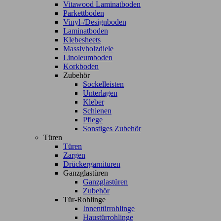
Vitawood Laminatboden
Parkettboden
Vinyl-/Designboden
Laminatboden
Klebesheets
Massivholzdiele
Linoleumboden
Korkboden
Zubehör
Sockelleisten
Unterlagen
Kleber
Schienen
Pflege
Sonstiges Zubehör
Türen
Türen
Zargen
Drückergarnituren
Ganzglastüren
Ganzglastüren
Zubehör
Tür-Rohlinge
Innentürrohlinge
Haustürrohlinge