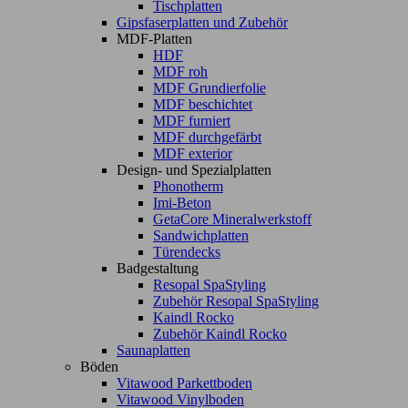
Tischplatten
Gipsfaserplatten und Zubehör
MDF-Platten
HDF
MDF roh
MDF Grundierfolie
MDF beschichtet
MDF furniert
MDF durchgefärbt
MDF exterior
Design- und Spezialplatten
Phonotherm
Imi-Beton
GetaCore Mineralwerkstoff
Sandwichplatten
Türendecks
Badgestaltung
Resopal SpaStyling
Zubehör Resopal SpaStyling
Kaindl Rocko
Zubehör Kaindl Rocko
Saunaplatten
Böden
Vitawood Parkettboden
Vitawood Vinylboden