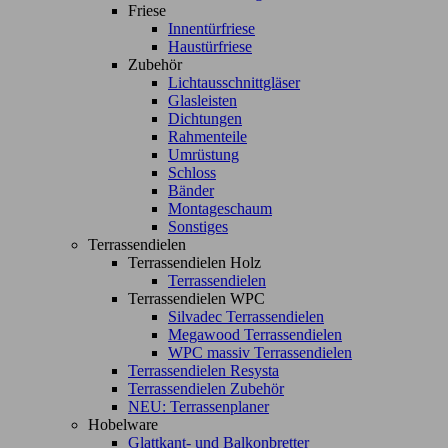
Friese
Innentürfriese
Haustürfriese
Zubehör
Lichtausschnittgläser
Glasleisten
Dichtungen
Rahmenteile
Umrüstung
Schloss
Bänder
Montageschaum
Sonstiges
Terrassendielen
Terrassendielen Holz
Terrassendielen
Terrassendielen WPC
Silvadec Terrassendielen
Megawood Terrassendielen
WPC massiv Terrassendielen
Terrassendielen Resysta
Terrassendielen Zubehör
NEU: Terrassenplaner
Hobelware
Glattkant- und Balkonbretter