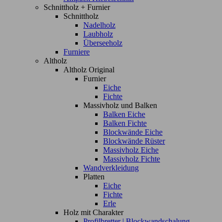
Schnittholz + Furnier
Schnittholz
Nadelholz
Laubholz
Überseeholz
Furniere
Altholz
Altholz Original
Furnier
Eiche
Fichte
Massivholz und Balken
Balken Eiche
Balken Fichte
Blockwände Eiche
Blockwände Rüster
Massivholz Eiche
Massivholz Fichte
Wandverkleidung
Platten
Eiche
Fichte
Erle
Holz mit Charakter
Profilbretter | Blockwandschalung