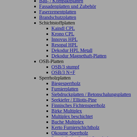
Bau- / Kompaktplatten
Fassadenplatten und Zubehör
Faserzementplatten
Brandschutzplatten
Schichtstoffplatten
Kaindl CPL
Krono CPL
Innovus HPL
Resopal HPL
Dekodur HPL Metall
Dekodur Magnethaft-Platten
OSB-Platten
OSB/3 stumpf
OSB/3 N+F
Sperrholzplatten
Biegesperrholz
Furnierplatten
Siebdruckplatten / Betonschalungsplatten
Seekiefer / Elliotis-Pine
Finnisches Fichtensperrholz
Birke Multiplex
Multiplex beschichtet
Buche Multiplex
Kerto Furnierschichtholz
Okoume Sperrholz