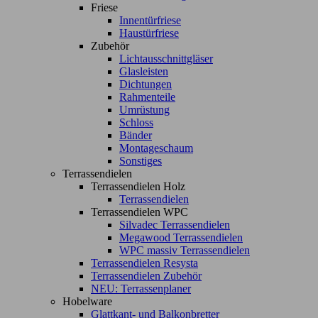
Friese
Innentürfriese
Haustürfriese
Zubehör
Lichtausschnittgläser
Glasleisten
Dichtungen
Rahmenteile
Umrüstung
Schloss
Bänder
Montageschaum
Sonstiges
Terrassendielen
Terrassendielen Holz
Terrassendielen
Terrassendielen WPC
Silvadec Terrassendielen
Megawood Terrassendielen
WPC massiv Terrassendielen
Terrassendielen Resysta
Terrassendielen Zubehör
NEU: Terrassenplaner
Hobelware
Glattkant- und Balkonbretter