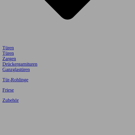
Türen
Türen
Zargen
Drückergarnituren
Ganzglastüren
Tür-Rohlinge
Friese
Zubehör