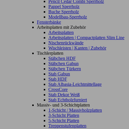
Pencil Cedar Combi Sperrholz
Pappel Sperrholz
Buche Sperrholz
Modellbau-Sperrholz
Fensterbänke
Arbeitsplatten mit Zubehör
Arbeitsplatten
Arbeitsplatten | Compactplatten Slim Line
Nischenrückwände
Wischleisten | Kanten | Zubehör
Tischlerplatten
Stäbchen HDF
Stäbchen Gabun
Stäbchen Türkern
Stab Gabun
Stab HDF
Stab Albasia-Leichtmittellage
CrossCore
Stab Dekor Weiß
Stab Echtholzfurniert
Massiv- und 3-Schichtplatten
1-Schicht / Massivholzplatten
3-Schicht Platten
5-Schicht Platten
Treppenstufenplatten