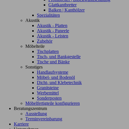
Glattkantbretter
Balken | Kanthölzer
Spezialitäten
Akustik
Akustik - Platten
Akustik - Paneele
Akustik - Leisten
Zubehör
Möbelteile
Tischplatten
Tisch- und Bankgestelle
Tische und Bänke
Sonstiges
Handlaufsysteme
Möbel- und Bodenöl
Dicht- und Klebetechnik
Granitsteine
Werbemittel
Sonderposten
Möbelfertigteile konfigurieren
Beratungszentrum
Ausstellung
Terminvereinbarung
Karriere