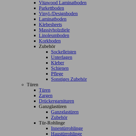
Vitawood Laminatboden
Parkettboden
Vinyl-/Designboden
Laminatboden
Klebesheets
Massivholzdiele
Linoleumboden
Korkboden
Zubehör
Sockelleisten
Unterlagen
Kleber
Schienen
Pflege
Sonstiges Zubehör
Türen
Türen
Zargen
Drückergarnituren
Ganzglastüren
Ganzglastüren
Zubehör
Tür-Rohlinge
Innentürrohlinge
Haustürrohlinge