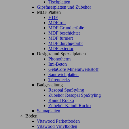
Tischplatten
Gipsfaserplatten und Zubehör
MDF-Platten
HDF
MDF roh
MDF Grundierfolie
MDF beschichtet
MDF furniert
MDF durchgefärbt
MDF exterior
Design- und Spezialplatten
Phonotherm
Imi-Beton
GetaCore Mineralwerkstoff
Sandwichplatten
Türendecks
Badgestaltung
Resopal SpaStyling
Zubehör Resopal SpaStyling
Kaindl Rocko
Zubehör Kaindl Rocko
Saunaplatten
Böden
Vitawood Parkettboden
Vitawood Vinylboden