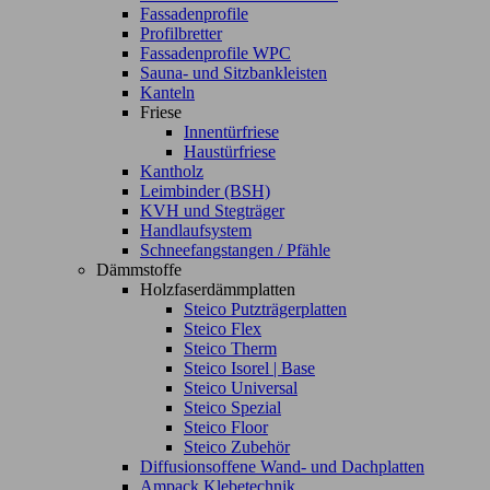
Fassadenprofile
Profilbretter
Fassadenprofile WPC
Sauna- und Sitzbankleisten
Kanteln
Friese
Innentürfriese
Haustürfriese
Kantholz
Leimbinder (BSH)
KVH und Stegträger
Handlaufsystem
Schneefangstangen / Pfähle
Dämmstoffe
Holzfaserdämmplatten
Steico Putzträgerplatten
Steico Flex
Steico Therm
Steico Isorel | Base
Steico Universal
Steico Spezial
Steico Floor
Steico Zubehör
Diffusionsoffene Wand- und Dachplatten
Ampack Klebetechnik