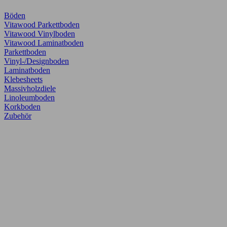
Böden
Vitawood Parkettboden
Vitawood Vinylboden
Vitawood Laminatboden
Parkettboden
Vinyl-/Designboden
Laminatboden
Klebesheets
Massivholzdiele
Linoleumboden
Korkboden
Zubehör