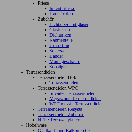
Friese
Innentürfriese
Haustürfriese
Zubehör
Lichtausschnittgläser
Glasleisten
Dichtungen
Rahmenteile
Umrüstung
Schloss
Bänder
Montageschaum
Sonstiges
Terrassendielen
Terrassendielen Holz
Terrassendielen
Terrassendielen WPC
Silvadec Terrassendielen
Megawood Terrassendielen
WPC massiv Terrassendielen
Terrassendielen Resysta
Terrassendielen Zubehör
NEU: Terrassenplaner
Hobelware
Glattkant- und Balkonbretter