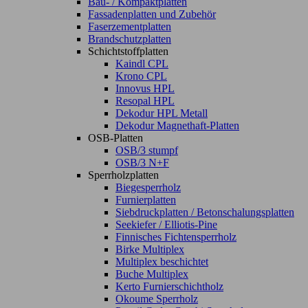
Bau- / Kompaktplatten
Fassadenplatten und Zubehör
Faserzementplatten
Brandschutzplatten
Schichtstoffplatten
Kaindl CPL
Krono CPL
Innovus HPL
Resopal HPL
Dekodur HPL Metall
Dekodur Magnethaft-Platten
OSB-Platten
OSB/3 stumpf
OSB/3 N+F
Sperrholzplatten
Biegesperrholz
Furnierplatten
Siebdruckplatten / Betonschalungsplatten
Seekiefer / Elliotis-Pine
Finnisches Fichtensperrholz
Birke Multiplex
Multiplex beschichtet
Buche Multiplex
Kerto Furnierschichtholz
Okoume Sperrholz