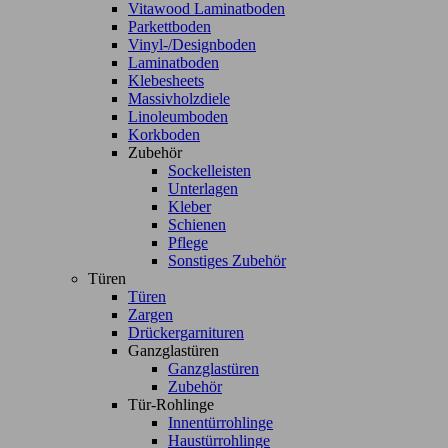
Vitawood Laminatboden
Parkettboden
Vinyl-/Designboden
Laminatboden
Klebesheets
Massivholzdiele
Linoleumboden
Korkboden
Zubehör
Sockelleisten
Unterlagen
Kleber
Schienen
Pflege
Sonstiges Zubehör
Türen
Türen
Zargen
Drückergarnituren
Ganzglastüren
Ganzglastüren
Zubehör
Tür-Rohlinge
Innentürrohlinge
Haustürrohlinge