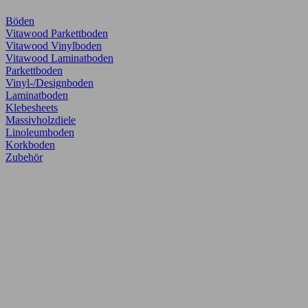
Böden
Vitawood Parkettboden
Vitawood Vinylboden
Vitawood Laminatboden
Parkettboden
Vinyl-/Designboden
Laminatboden
Klebesheets
Massivholzdiele
Linoleumboden
Korkboden
Zubehör