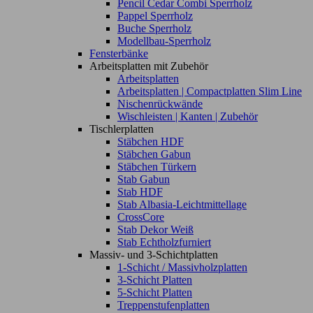
Pencil Cedar Combi Sperrholz
Pappel Sperrholz
Buche Sperrholz
Modellbau-Sperrholz
Fensterbänke
Arbeitsplatten mit Zubehör
Arbeitsplatten
Arbeitsplatten | Compactplatten Slim Line
Nischenrückwände
Wischleisten | Kanten | Zubehör
Tischlerplatten
Stäbchen HDF
Stäbchen Gabun
Stäbchen Türkern
Stab Gabun
Stab HDF
Stab Albasia-Leichtmittellage
CrossCore
Stab Dekor Weiß
Stab Echtholzfurniert
Massiv- und 3-Schichtplatten
1-Schicht / Massivholzplatten
3-Schicht Platten
5-Schicht Platten
Treppenstufenplatten