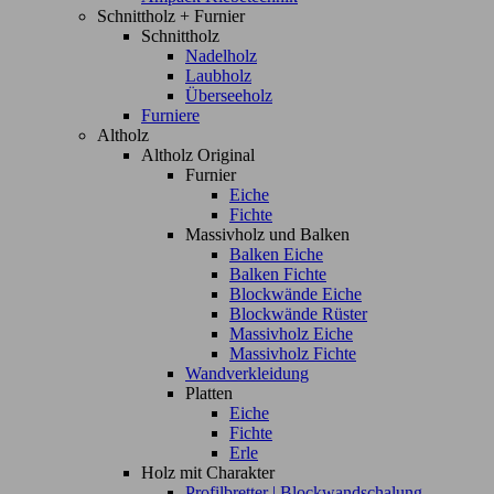
Schnittholz + Furnier
Schnittholz
Nadelholz
Laubholz
Überseeholz
Furniere
Altholz
Altholz Original
Furnier
Eiche
Fichte
Massivholz und Balken
Balken Eiche
Balken Fichte
Blockwände Eiche
Blockwände Rüster
Massivholz Eiche
Massivholz Fichte
Wandverkleidung
Platten
Eiche
Fichte
Erle
Holz mit Charakter
Profilbretter | Blockwandschalung