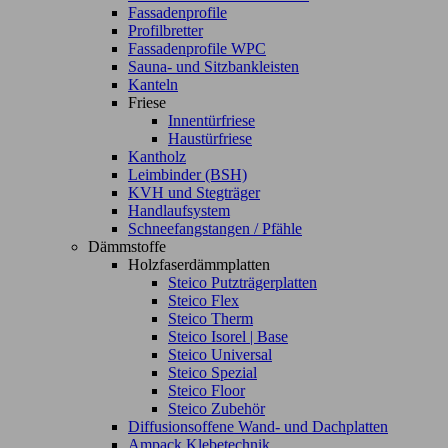
Fassadenprofile
Profilbretter
Fassadenprofile WPC
Sauna- und Sitzbankleisten
Kanteln
Friese
Innentürfriese
Haustürfriese
Kantholz
Leimbinder (BSH)
KVH und Stegträger
Handlaufsystem
Schneefangstangen / Pfähle
Dämmstoffe
Holzfaserdämmplatten
Steico Putzträgerplatten
Steico Flex
Steico Therm
Steico Isorel | Base
Steico Universal
Steico Spezial
Steico Floor
Steico Zubehör
Diffusionsoffene Wand- und Dachplatten
Ampack Klebetechnik