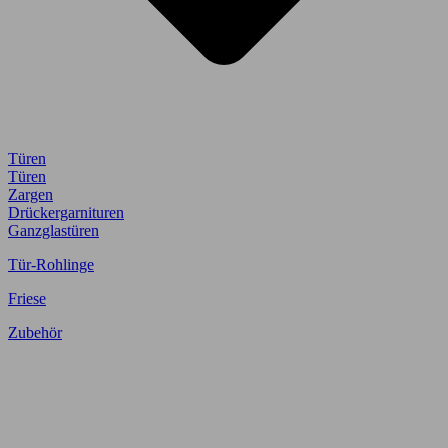
Türen
Türen
Zargen
Drückergarnituren
Ganzglastüren
Tür-Rohlinge
Friese
Zubehör