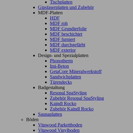
Tischplatten
Gipsfaserplatten und Zubehör
MDF-Platten
HDF
MDF roh
MDF Grundierfolie
MDF beschichtet
MDF furniert
MDF durchgefärbt
MDF exterior
Design- und Spezialplatten
Phonotherm
Imi-Beton
GetaCore Mineralwerkstoff
Sandwichplatten
Türendecks
Badgestaltung
Resopal SpaStyling
Zubehör Resopal SpaStyling
Kaindl Rocko
Zubehör Kaindl Rocko
Saunaplatten
Böden
Vitawood Parkettboden
Vitawood Vinylboden