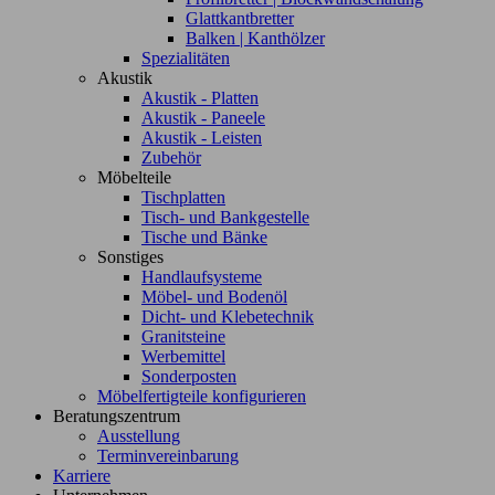
Glattkantbretter
Balken | Kanthölzer
Spezialitäten
Akustik
Akustik - Platten
Akustik - Paneele
Akustik - Leisten
Zubehör
Möbelteile
Tischplatten
Tisch- und Bankgestelle
Tische und Bänke
Sonstiges
Handlaufsysteme
Möbel- und Bodenöl
Dicht- und Klebetechnik
Granitsteine
Werbemittel
Sonderposten
Möbelfertigteile konfigurieren
Beratungszentrum
Ausstellung
Terminvereinbarung
Karriere