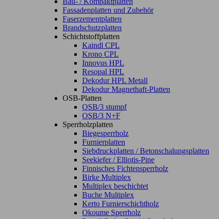
Bau- / Kompaktplatten
Fassadenplatten und Zubehör
Faserzementplatten
Brandschutzplatten
Schichtstoffplatten
Kaindl CPL
Krono CPL
Innovus HPL
Resopal HPL
Dekodur HPL Metall
Dekodur Magnethaft-Platten
OSB-Platten
OSB/3 stumpf
OSB/3 N+F
Sperrholzplatten
Biegesperrholz
Furnierplatten
Siebdruckplatten / Betonschalungsplatten
Seekiefer / Elliotis-Pine
Finnisches Fichtensperrholz
Birke Multiplex
Multiplex beschichtet
Buche Multiplex
Kerto Furnierschichtholz
Okoume Sperrholz