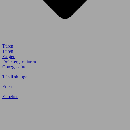
Türen
Türen
Zargen
Drückergarnituren
Ganzglastüren
Tür-Rohlinge
Friese
Zubehör