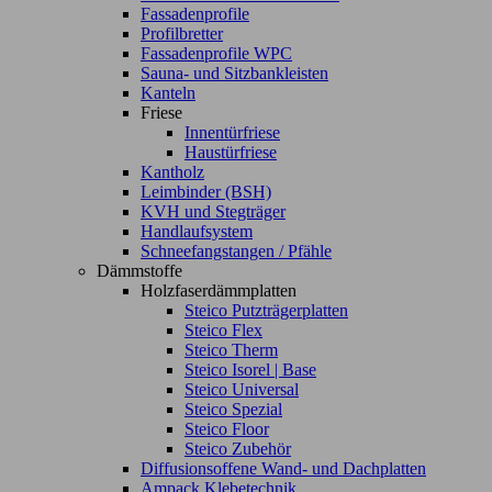
Fassadenprofile
Profilbretter
Fassadenprofile WPC
Sauna- und Sitzbankleisten
Kanteln
Friese
Innentürfriese
Haustürfriese
Kantholz
Leimbinder (BSH)
KVH und Stegträger
Handlaufsystem
Schneefangstangen / Pfähle
Dämmstoffe
Holzfaserdämmplatten
Steico Putzträgerplatten
Steico Flex
Steico Therm
Steico Isorel | Base
Steico Universal
Steico Spezial
Steico Floor
Steico Zubehör
Diffusionsoffene Wand- und Dachplatten
Ampack Klebetechnik