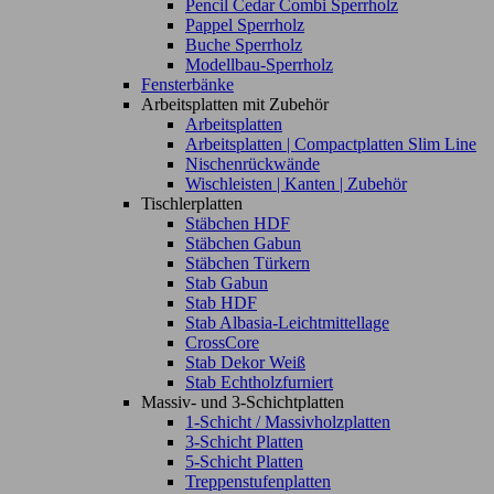
Pencil Cedar Combi Sperrholz
Pappel Sperrholz
Buche Sperrholz
Modellbau-Sperrholz
Fensterbänke
Arbeitsplatten mit Zubehör
Arbeitsplatten
Arbeitsplatten | Compactplatten Slim Line
Nischenrückwände
Wischleisten | Kanten | Zubehör
Tischlerplatten
Stäbchen HDF
Stäbchen Gabun
Stäbchen Türkern
Stab Gabun
Stab HDF
Stab Albasia-Leichtmittellage
CrossCore
Stab Dekor Weiß
Stab Echtholzfurniert
Massiv- und 3-Schichtplatten
1-Schicht / Massivholzplatten
3-Schicht Platten
5-Schicht Platten
Treppenstufenplatten