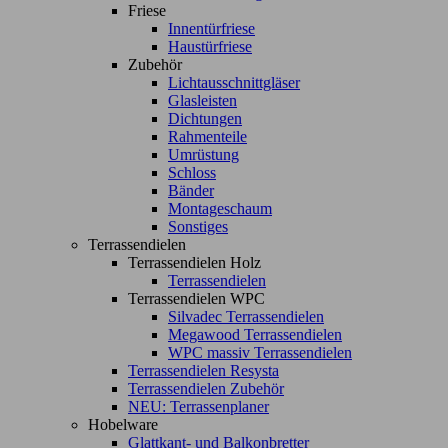
Friese
Innentürfriese
Haustürfriese
Zubehör
Lichtausschnittgläser
Glasleisten
Dichtungen
Rahmenteile
Umrüstung
Schloss
Bänder
Montageschaum
Sonstiges
Terrassendielen
Terrassendielen Holz
Terrassendielen
Terrassendielen WPC
Silvadec Terrassendielen
Megawood Terrassendielen
WPC massiv Terrassendielen
Terrassendielen Resysta
Terrassendielen Zubehör
NEU: Terrassenplaner
Hobelware
Glattkant- und Balkonbretter