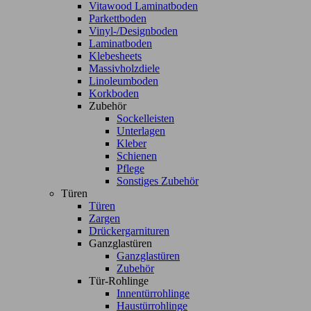
Vitawood Laminatboden
Parkettboden
Vinyl-/Designboden
Laminatboden
Klebesheets
Massivholzdiele
Linoleumboden
Korkboden
Zubehör
Sockelleisten
Unterlagen
Kleber
Schienen
Pflege
Sonstiges Zubehör
Türen
Türen
Zargen
Drückergarnituren
Ganzglastüren
Ganzglastüren
Zubehör
Tür-Rohlinge
Innentürrohlinge
Haustürrohlinge