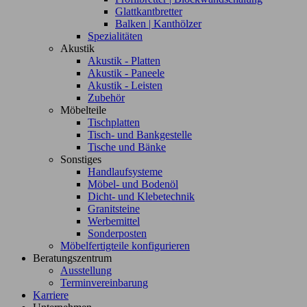
Glattkantbretter
Balken | Kanthölzer
Spezialitäten
Akustik
Akustik - Platten
Akustik - Paneele
Akustik - Leisten
Zubehör
Möbelteile
Tischplatten
Tisch- und Bankgestelle
Tische und Bänke
Sonstiges
Handlaufsysteme
Möbel- und Bodenöl
Dicht- und Klebetechnik
Granitsteine
Werbemittel
Sonderposten
Möbelfertigteile konfigurieren
Beratungszentrum
Ausstellung
Terminvereinbarung
Karriere