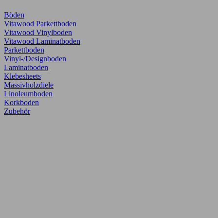
Böden
Vitawood Parkettboden
Vitawood Vinylboden
Vitawood Laminatboden
Parkettboden
Vinyl-/Designboden
Laminatboden
Klebesheets
Massivholzdiele
Linoleumboden
Korkboden
Zubehör