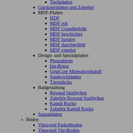
Tischplatten
Gipsfaserplatten und Zubehör
MDF-Platten
HDF
MDF roh
MDF Grundierfolie
MDF beschichtet
MDF furniert
MDF durchgefärbt
MDF exterior
Design- und Spezialplatten
Phonotherm
Imi-Beton
GetaCore Mineralwerkstoff
Sandwichplatten
Türendecks
Badgestaltung
Resopal SpaStyling
Zubehör Resopal SpaStyling
Kaindl Rocko
Zubehör Kaindl Rocko
Saunaplatten
Böden
Vitawood Parkettboden
Vitawood Vinylboden