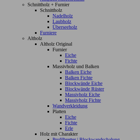
Schnittholz + Furnier
Schnittholz
Nadelholz
Laubholz
Überseeholz
Furniere
Altholz
Altholz Original
Furnier
Eiche
Fichte
Massivholz und Balken
Balken Eiche
Balken Fichte
Blockwände Eiche
Blockwände Rüster
Massivholz Eiche
Massivholz Fichte
Wandverkleidung
Platten
Eiche
Fichte
Erle
Holz mit Charakter
Profilbretter | Blockwandschalung