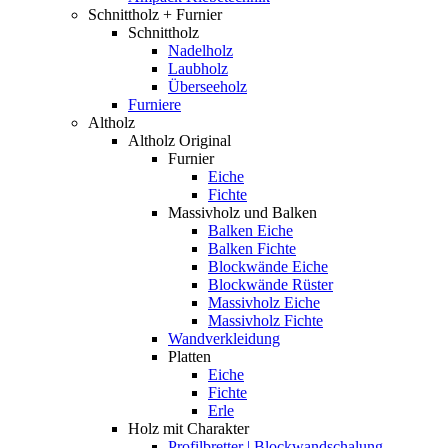
Schnittholz + Furnier
Schnittholz
Nadelholz
Laubholz
Überseeholz
Furniere
Altholz
Altholz Original
Furnier
Eiche
Fichte
Massivholz und Balken
Balken Eiche
Balken Fichte
Blockwände Eiche
Blockwände Rüster
Massivholz Eiche
Massivholz Fichte
Wandverkleidung
Platten
Eiche
Fichte
Erle
Holz mit Charakter
Profilbretter | Blockwandschalung