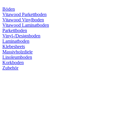
Böden
Vitawood Parkettboden
Vitawood Vinylboden
Vitawood Laminatboden
Parkettboden
Vinyl-/Designboden
Laminatboden
Klebesheets
Massivholzdiele
Linoleumboden
Korkboden
Zubehör