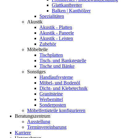
Glattkantbretter
Balken | Kanthölzer
Spezialitäten
Akustik
Akustik - Platten
Akustik - Paneele
Akustik - Leisten
Zubehör
Möbelteile
Tischplatten
Tisch- und Bankgestelle
Tische und Bänke
Sonstiges
Handlaufsysteme
Möbel- und Bodenöl
Dicht- und Klebetechnik
Granitsteine
Werbemittel
Sonderposten
Möbelfertigteile konfigurieren
Beratungszentrum
Ausstellung
Terminvereinbarung
Karriere