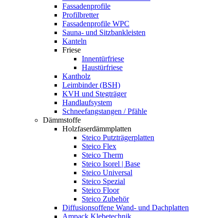
Fassadenprofile
Profilbretter
Fassadenprofile WPC
Sauna- und Sitzbankleisten
Kanteln
Friese
Innentürfriese
Haustürfriese
Kantholz
Leimbinder (BSH)
KVH und Stegträger
Handlaufsystem
Schneefangstangen / Pfähle
Dämmstoffe
Holzfaserdämmplatten
Steico Putzträgerplatten
Steico Flex
Steico Therm
Steico Isorel | Base
Steico Universal
Steico Spezial
Steico Floor
Steico Zubehör
Diffusionsoffene Wand- und Dachplatten
Ampack Klebetechnik