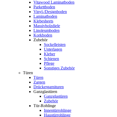
Vitawood Laminatboden
Parkettboden
Vinyl-/Designboden
Laminatboden
Klebesheets
Massivholzdiele
Linoleumboden
Korkboden
Zubehör
Sockelleisten
Unterlagen
Kleber
Schienen
Pflege
Sonstiges Zubehör
Türen
Türen
Zargen
Drückergarnituren
Ganzglastüren
Ganzglastüren
Zubehör
Tür-Rohlinge
Innentürrohlinge
Haustürrohlinge