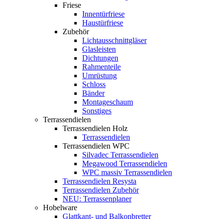
Friese
Innentürfriese
Haustürfriese
Zubehör
Lichtausschnittgläser
Glasleisten
Dichtungen
Rahmenteile
Umrüstung
Schloss
Bänder
Montageschaum
Sonstiges
Terrassendielen
Terrassendielen Holz
Terrassendielen
Terrassendielen WPC
Silvadec Terrassendielen
Megawood Terrassendielen
WPC massiv Terrassendielen
Terrassendielen Resysta
Terrassendielen Zubehör
NEU: Terrassenplaner
Hobelware
Glattkant- und Balkonbretter