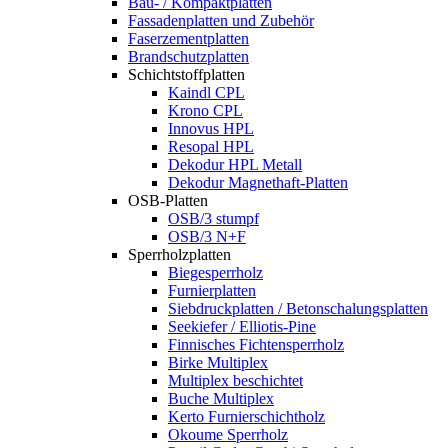
Bau- / Kompaktplatten
Fassadenplatten und Zubehör
Faserzementplatten
Brandschutzplatten
Schichtstoffplatten
Kaindl CPL
Krono CPL
Innovus HPL
Resopal HPL
Dekodur HPL Metall
Dekodur Magnethaft-Platten
OSB-Platten
OSB/3 stumpf
OSB/3 N+F
Sperrholzplatten
Biegesperrholz
Furnierplatten
Siebdruckplatten / Betonschalungsplatten
Seekiefer / Elliotis-Pine
Finnisches Fichtensperrholz
Birke Multiplex
Multiplex beschichtet
Buche Multiplex
Kerto Furnierschichtholz
Okoume Sperrholz