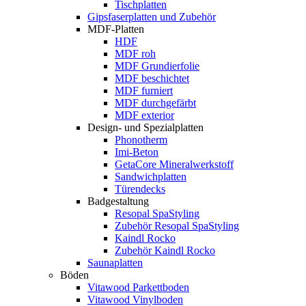
Tischplatten
Gipsfaserplatten und Zubehör
MDF-Platten
HDF
MDF roh
MDF Grundierfolie
MDF beschichtet
MDF furniert
MDF durchgefärbt
MDF exterior
Design- und Spezialplatten
Phonotherm
Imi-Beton
GetaCore Mineralwerkstoff
Sandwichplatten
Türendecks
Badgestaltung
Resopal SpaStyling
Zubehör Resopal SpaStyling
Kaindl Rocko
Zubehör Kaindl Rocko
Saunaplatten
Böden
Vitawood Parkettboden
Vitawood Vinylboden