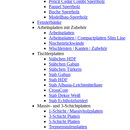
Pencil Cedar Combi Sperrholz
Pappel Sperrholz
Buche Sperrholz
Modellbau-Sperrholz
Fensterbänke
Arbeitsplatten mit Zubehör
Arbeitsplatten
Arbeitsplatten | Compactplatten Slim Line
Nischenrückwände
Wischleisten | Kanten | Zubehör
Tischlerplatten
Stäbchen HDF
Stäbchen Gabun
Stäbchen Türkern
Stab Gabun
Stab HDF
Stab Albasia-Leichtmittellage
CrossCore
Stab Dekor Weiß
Stab Echtholzfurniert
Massiv- und 3-Schichtplatten
1-Schicht / Massivholzplatten
3-Schicht Platten
5-Schicht Platten
Treppenstufenplatten