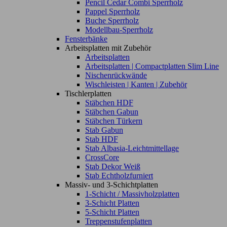
Pencil Cedar Combi Sperrholz
Pappel Sperrholz
Buche Sperrholz
Modellbau-Sperrholz
Fensterbänke
Arbeitsplatten mit Zubehör
Arbeitsplatten
Arbeitsplatten | Compactplatten Slim Line
Nischenrückwände
Wischleisten | Kanten | Zubehör
Tischlerplatten
Stäbchen HDF
Stäbchen Gabun
Stäbchen Türkern
Stab Gabun
Stab HDF
Stab Albasia-Leichtmittellage
CrossCore
Stab Dekor Weiß
Stab Echtholzfurniert
Massiv- und 3-Schichtplatten
1-Schicht / Massivholzplatten
3-Schicht Platten
5-Schicht Platten
Treppenstufenplatten