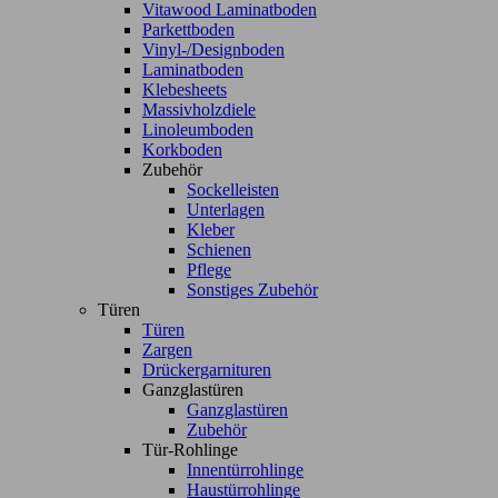
Vitawood Laminatboden
Parkettboden
Vinyl-/Designboden
Laminatboden
Klebesheets
Massivholzdiele
Linoleumboden
Korkboden
Zubehör
Sockelleisten
Unterlagen
Kleber
Schienen
Pflege
Sonstiges Zubehör
Türen
Türen
Zargen
Drückergarnituren
Ganzglastüren
Ganzglastüren
Zubehör
Tür-Rohlinge
Innentürrohlinge
Haustürrohlinge