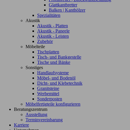
Glattkantbretter
Balken | Kanthölzer
Spezialitäten
Akustik
Akustik - Platten
Akustik - Paneele
Akustik - Leisten
Zubehör
Möbelteile
Tischplatten
Tisch- und Bankgestelle
Tische und Bänke
Sonstiges
Handlaufsysteme
Möbel- und Bodenöl
Dicht- und Klebetechnik
Granitsteine
Werbemittel
Sonderposten
Möbelfertigteile konfigurieren
Beratungszentrum
Ausstellung
Terminvereinbarung
Karriere