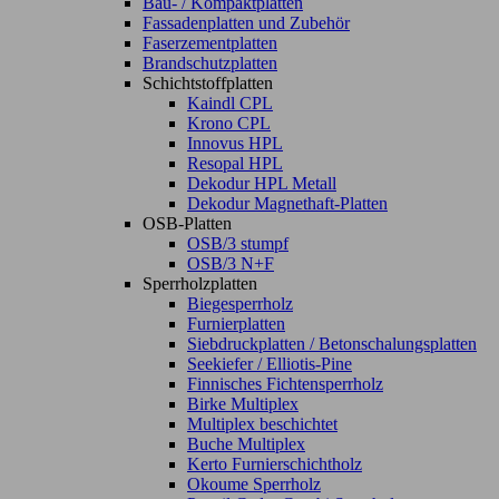
Bau- / Kompaktplatten
Fassadenplatten und Zubehör
Faserzementplatten
Brandschutzplatten
Schichtstoffplatten
Kaindl CPL
Krono CPL
Innovus HPL
Resopal HPL
Dekodur HPL Metall
Dekodur Magnethaft-Platten
OSB-Platten
OSB/3 stumpf
OSB/3 N+F
Sperrholzplatten
Biegesperrholz
Furnierplatten
Siebdruckplatten / Betonschalungsplatten
Seekiefer / Elliotis-Pine
Finnisches Fichtensperrholz
Birke Multiplex
Multiplex beschichtet
Buche Multiplex
Kerto Furnierschichtholz
Okoume Sperrholz