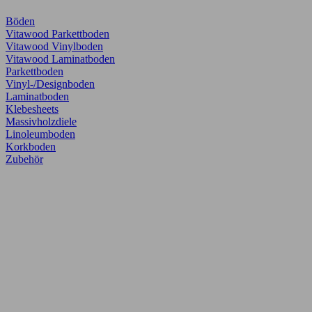
Böden
Vitawood Parkettboden
Vitawood Vinylboden
Vitawood Laminatboden
Parkettboden
Vinyl-/Designboden
Laminatboden
Klebesheets
Massivholzdiele
Linoleumboden
Korkboden
Zubehör