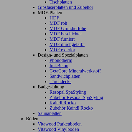
Tischplatten
Gipsfaserplatten und Zubehör
MDF-Platten
HDF
MDF roh
MDF Grundierfolie
MDF beschichtet
MDF furniert
MDF durchgefärbt
MDF exterior
Design- und Spezialplatten
Phonotherm
Imi-Beton
GetaCore Mineralwerkstoff
Sandwichplatten
Türendecks
Badgestaltung
Resopal SpaStyling
Zubehör Resopal SpaStyling
Kaindl Rocko
Zubehör Kaindl Rocko
Saunaplatten
Böden
Vitawood Parkettboden
Vitawood Vinylboden