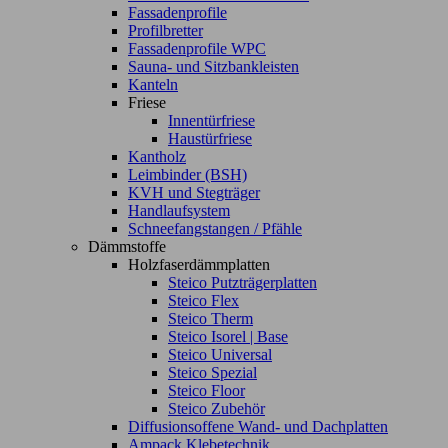
Fassadenprofile
Profilbretter
Fassadenprofile WPC
Sauna- und Sitzbankleisten
Kanteln
Friese
Innentürfriese
Haustürfriese
Kantholz
Leimbinder (BSH)
KVH und Stegträger
Handlaufsystem
Schneefangstangen / Pfähle
Dämmstoffe
Holzfaserdämmplatten
Steico Putzträgerplatten
Steico Flex
Steico Therm
Steico Isorel | Base
Steico Universal
Steico Spezial
Steico Floor
Steico Zubehör
Diffusionsoffene Wand- und Dachplatten
Ampack Klebetechnik