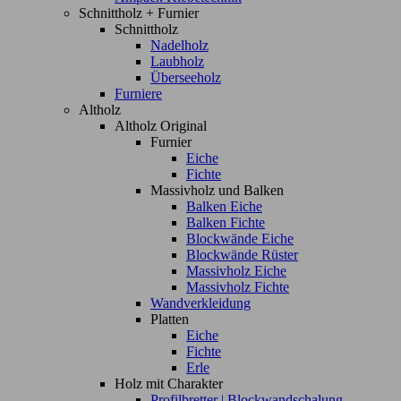
Schnittholz + Furnier
Schnittholz
Nadelholz
Laubholz
Überseeholz
Furniere
Altholz
Altholz Original
Furnier
Eiche
Fichte
Massivholz und Balken
Balken Eiche
Balken Fichte
Blockwände Eiche
Blockwände Rüster
Massivholz Eiche
Massivholz Fichte
Wandverkleidung
Platten
Eiche
Fichte
Erle
Holz mit Charakter
Profilbretter | Blockwandschalung