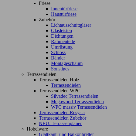
Friese
Innentürfriese
Haustürfriese
Zubehör
Lichtausschnittgläser
Glasleisten
Dichtungen
Rahmenteile
Umrüstung
Schloss
Bänder
Montageschaum
Sonstiges
Terrassendielen
Terrassendielen Holz
Terrassendielen
Terrassendielen WPC
Silvadec Terrassendielen
Megawood Terrassendielen
WPC massiv Terrassendielen
Terrassendielen Resysta
Terrassendielen Zubehör
NEU: Terrassenplaner
Hobelware
Glattkant- und Balkonbretter