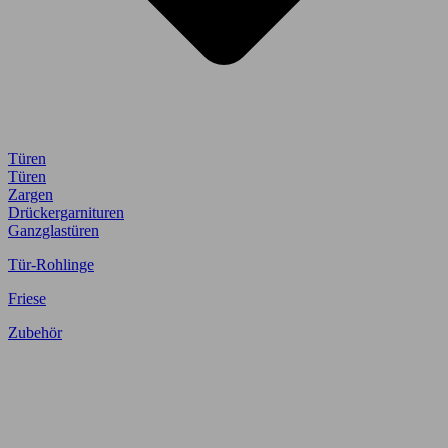
Türen
Türen
Zargen
Drückergarnituren
Ganzglastüren
Tür-Rohlinge
Friese
Zubehör