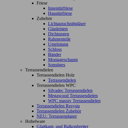
Friese
Innentürfriese
Haustürfriese
Zubehör
Lichtausschnittgläser
Glasleisten
Dichtungen
Rahmenteile
Umrüstung
Schloss
Bänder
Montageschaum
Sonstiges
Terrassendielen
Terrassendielen Holz
Terrassendielen
Terrassendielen WPC
Silvadec Terrassendielen
Megawood Terrassendielen
WPC massiv Terrassendielen
Terrassendielen Resysta
Terrassendielen Zubehör
NEU: Terrassenplaner
Hobelware
Glattkant- und Balkonbretter