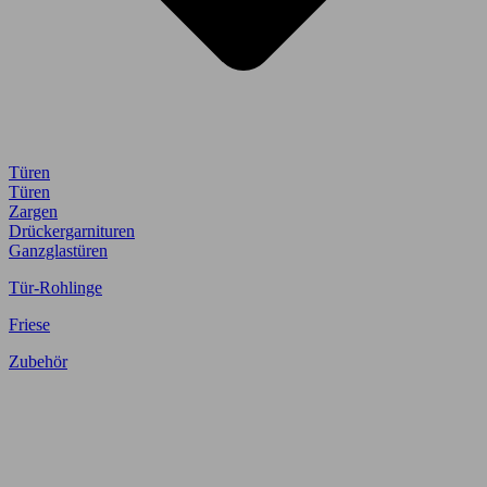
Türen
Türen
Zargen
Drückergarnituren
Ganzglastüren
Tür-Rohlinge
Friese
Zubehör