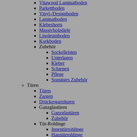
Vitawood Laminatboden
Parkettboden
Vinyl-/Designboden
Laminatboden
Klebesheets
Massivholzdiele
Linoleumboden
Korkboden
Zubehör
Sockelleisten
Unterlagen
Kleber
Schienen
Pflege
Sonstiges Zubehör
Türen
Türen
Zargen
Drückergarnituren
Ganzglastüren
Ganzglastüren
Zubehör
Tür-Rohlinge
Innentürrohlinge
Haustürrohlinge