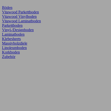
Böden
Vitawood Parkettboden
Vitawood Vinylboden
Vitawood Laminatboden
Parkettboden
Vinyl-/Designboden
Laminatboden
Klebesheets
Massivholzdiele
Linoleumboden
Korkboden
Zubehör