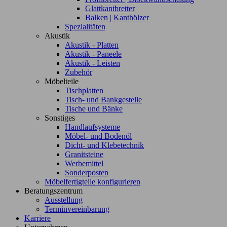
Glattkantbretter
Balken | Kanthölzer
Spezialitäten
Akustik
Akustik - Platten
Akustik - Paneele
Akustik - Leisten
Zubehör
Möbelteile
Tischplatten
Tisch- und Bankgestelle
Tische und Bänke
Sonstiges
Handlaufsysteme
Möbel- und Bodenöl
Dicht- und Klebetechnik
Granitsteine
Werbemittel
Sonderposten
Möbelfertigteile konfigurieren
Beratungszentrum
Ausstellung
Terminvereinbarung
Karriere