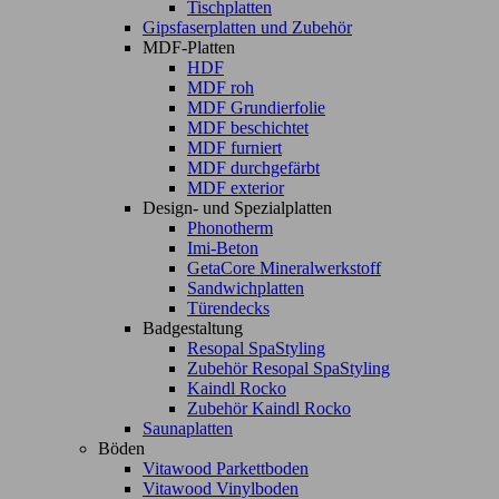
Tischplatten
Gipsfaserplatten und Zubehör
MDF-Platten
HDF
MDF roh
MDF Grundierfolie
MDF beschichtet
MDF furniert
MDF durchgefärbt
MDF exterior
Design- und Spezialplatten
Phonotherm
Imi-Beton
GetaCore Mineralwerkstoff
Sandwichplatten
Türendecks
Badgestaltung
Resopal SpaStyling
Zubehör Resopal SpaStyling
Kaindl Rocko
Zubehör Kaindl Rocko
Saunaplatten
Böden
Vitawood Parkettboden
Vitawood Vinylboden