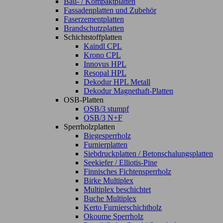
Bau- / Kompaktplatten
Fassadenplatten und Zubehör
Faserzementplatten
Brandschutzplatten
Schichtstoffplatten
Kaindl CPL
Krono CPL
Innovus HPL
Resopal HPL
Dekodur HPL Metall
Dekodur Magnethaft-Platten
OSB-Platten
OSB/3 stumpf
OSB/3 N+F
Sperrholzplatten
Biegesperrholz
Furnierplatten
Siebdruckplatten / Betonschalungsplatten
Seekiefer / Elliotis-Pine
Finnisches Fichtensperrholz
Birke Multiplex
Multiplex beschichtet
Buche Multiplex
Kerto Furnierschichtholz
Okoume Sperrholz