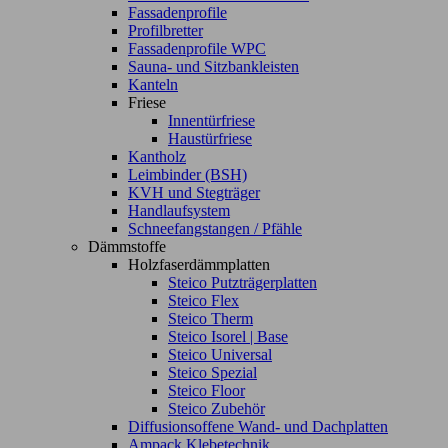
Fassadenprofile
Profilbretter
Fassadenprofile WPC
Sauna- und Sitzbankleisten
Kanteln
Friese
Innentürfriese
Haustürfriese
Kantholz
Leimbinder (BSH)
KVH und Stegträger
Handlaufsystem
Schneefangstangen / Pfähle
Dämmstoffe
Holzfaserdämmplatten
Steico Putzträgerplatten
Steico Flex
Steico Therm
Steico Isorel | Base
Steico Universal
Steico Spezial
Steico Floor
Steico Zubehör
Diffusionsoffene Wand- und Dachplatten
Ampack Klebetechnik