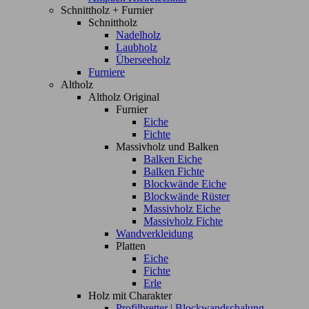
Schnittholz + Furnier
Schnittholz
Nadelholz
Laubholz
Überseeholz
Furniere
Altholz
Altholz Original
Furnier
Eiche
Fichte
Massivholz und Balken
Balken Eiche
Balken Fichte
Blockwände Eiche
Blockwände Rüster
Massivholz Eiche
Massivholz Fichte
Wandverkleidung
Platten
Eiche
Fichte
Erle
Holz mit Charakter
Profilbretter | Blockwandschalung