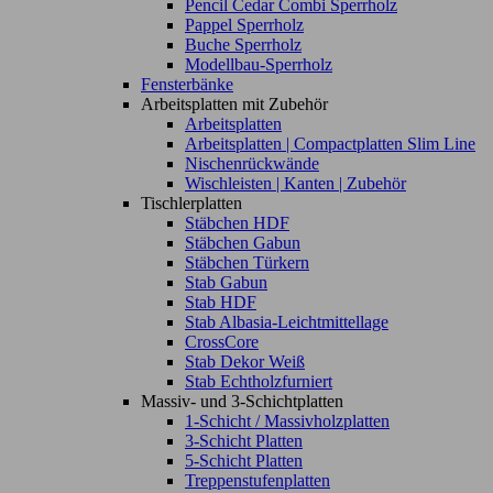
Pencil Cedar Combi Sperrholz
Pappel Sperrholz
Buche Sperrholz
Modellbau-Sperrholz
Fensterbänke
Arbeitsplatten mit Zubehör
Arbeitsplatten
Arbeitsplatten | Compactplatten Slim Line
Nischenrückwände
Wischleisten | Kanten | Zubehör
Tischlerplatten
Stäbchen HDF
Stäbchen Gabun
Stäbchen Türkern
Stab Gabun
Stab HDF
Stab Albasia-Leichtmittellage
CrossCore
Stab Dekor Weiß
Stab Echtholzfurniert
Massiv- und 3-Schichtplatten
1-Schicht / Massivholzplatten
3-Schicht Platten
5-Schicht Platten
Treppenstufenplatten