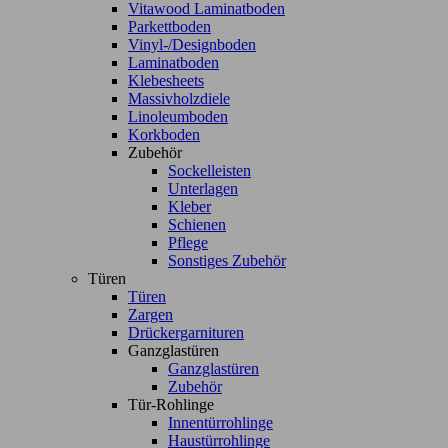
Vitawood Laminatboden
Parkettboden
Vinyl-/Designboden
Laminatboden
Klebesheets
Massivholzdiele
Linoleumboden
Korkboden
Zubehör
Sockelleisten
Unterlagen
Kleber
Schienen
Pflege
Sonstiges Zubehör
Türen
Türen
Zargen
Drückergarnituren
Ganzglastüren
Ganzglastüren
Zubehör
Tür-Rohlinge
Innentürrohlinge
Haustürrohlinge