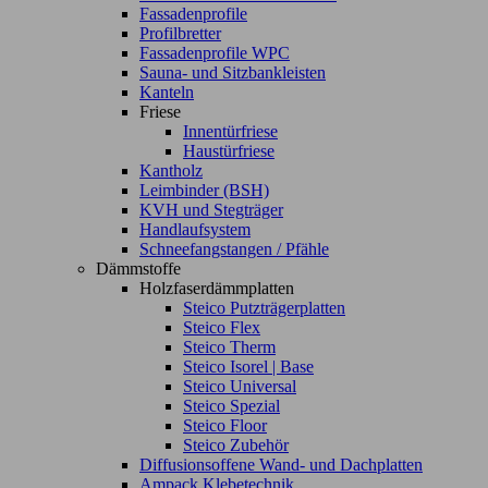
Fassadenprofile
Profilbretter
Fassadenprofile WPC
Sauna- und Sitzbankleisten
Kanteln
Friese
Innentürfriese
Haustürfriese
Kantholz
Leimbinder (BSH)
KVH und Stegträger
Handlaufsystem
Schneefangstangen / Pfähle
Dämmstoffe
Holzfaserdämmplatten
Steico Putzträgerplatten
Steico Flex
Steico Therm
Steico Isorel | Base
Steico Universal
Steico Spezial
Steico Floor
Steico Zubehör
Diffusionsoffene Wand- und Dachplatten
Ampack Klebetechnik