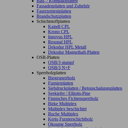
Bau- / Kompaktplatten
Fassadenplatten und Zubehör
Faserzementplatten
Brandschutzplatten
Schichtstoffplatten
Kaindl CPL
Krono CPL
Innovus HPL
Resopal HPL
Dekodur HPL Metall
Dekodur Magnethaft-Platten
OSB-Platten
OSB/3 stumpf
OSB/3 N+F
Sperrholzplatten
Biegesperrholz
Furnierplatten
Siebdruckplatten / Betonschalungsplatten
Seekiefer / Elliotis-Pine
Finnisches Fichtensperrholz
Birke Multiplex
Multiplex beschichtet
Buche Multiplex
Kerto Furnierschichtholz
Okoume Sperrholz