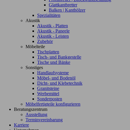
Glattkantbretter
Balken | Kanthölzer
Spezialitäten
Akustik
Akustik - Platten
Akustik - Paneele
Akustik - Leisten
Zubehör
Möbelteile
Tischplatten
Tisch- und Bankgestelle
Tische und Bänke
Sonstiges
Handlaufsysteme
Möbel- und Bodenöl
Dicht- und Klebetechnik
Granitsteine
Werbemittel
Sonderposten
Möbelfertigteile konfigurieren
Beratungszentrum
Ausstellung
Terminvereinbarung
Karriere