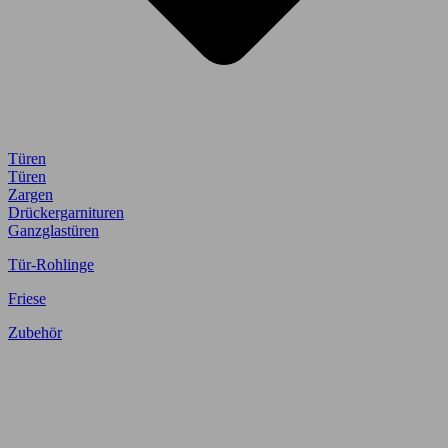
Türen
Türen
Zargen
Drückergarnituren
Ganzglastüren
Tür-Rohlinge
Friese
Zubehör