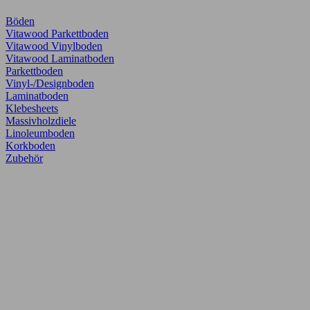
Böden
Vitawood Parkettboden
Vitawood Vinylboden
Vitawood Laminatboden
Parkettboden
Vinyl-/Designboden
Laminatboden
Klebesheets
Massivholzdiele
Linoleumboden
Korkboden
Zubehör