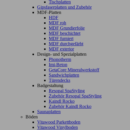
Tischplatten
Gipsfaserplatten und Zubehör
MDF-Platten
HDF
MDF roh
MDF Grundierfolie
MDF beschichtet
MDF furniert
MDF durchgefärbt
MDF exterior
Design- und Spezialplatten
Phonotherm
Imi-Beton
GetaCore Mineralwerkstoff
Sandwichplatten
Türendecks
Badgestaltung
Resopal SpaStyling
Zubehör Resopal SpaStyling
Kaindl Rocko
Zubehör Kaindl Rocko
Saunaplatten
Böden
Vitawood Parkettboden
Vitawood Vinylboden