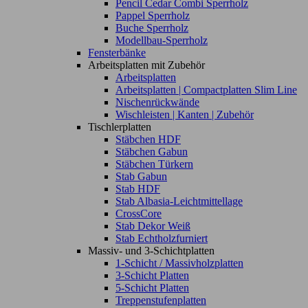
Pencil Cedar Combi Sperrholz
Pappel Sperrholz
Buche Sperrholz
Modellbau-Sperrholz
Fensterbänke
Arbeitsplatten mit Zubehör
Arbeitsplatten
Arbeitsplatten | Compactplatten Slim Line
Nischenrückwände
Wischleisten | Kanten | Zubehör
Tischlerplatten
Stäbchen HDF
Stäbchen Gabun
Stäbchen Türkern
Stab Gabun
Stab HDF
Stab Albasia-Leichtmittellage
CrossCore
Stab Dekor Weiß
Stab Echtholzfurniert
Massiv- und 3-Schichtplatten
1-Schicht / Massivholzplatten
3-Schicht Platten
5-Schicht Platten
Treppenstufenplatten