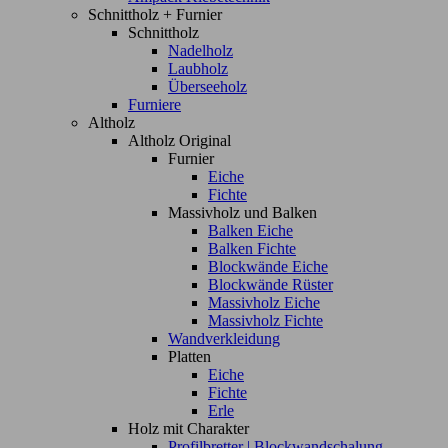
Schnittholz + Furnier
Schnittholz
Nadelholz
Laubholz
Überseeholz
Furniere
Altholz
Altholz Original
Furnier
Eiche
Fichte
Massivholz und Balken
Balken Eiche
Balken Fichte
Blockwände Eiche
Blockwände Rüster
Massivholz Eiche
Massivholz Fichte
Wandverkleidung
Platten
Eiche
Fichte
Erle
Holz mit Charakter
Profilbretter | Blockwandschalung