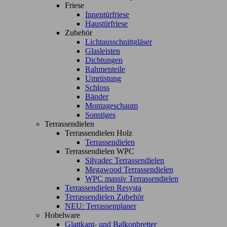
Friese
Innentürfriese
Haustürfriese
Zubehör
Lichtausschnittgläser
Glasleisten
Dichtungen
Rahmenteile
Umrüstung
Schloss
Bänder
Montageschaum
Sonstiges
Terrassendielen
Terrassendielen Holz
Terrassendielen
Terrassendielen WPC
Silvadec Terrassendielen
Megawood Terrassendielen
WPC massiv Terrassendielen
Terrassendielen Resysta
Terrassendielen Zubehör
NEU: Terrassenplaner
Hobelware
Glattkant- und Balkonbretter