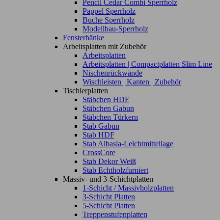
Pencil Cedar Combi Sperrholz
Pappel Sperrholz
Buche Sperrholz
Modellbau-Sperrholz
Fensterbänke
Arbeitsplatten mit Zubehör
Arbeitsplatten
Arbeitsplatten | Compactplatten Slim Line
Nischenrückwände
Wischleisten | Kanten | Zubehör
Tischlerplatten
Stäbchen HDF
Stäbchen Gabun
Stäbchen Türkern
Stab Gabun
Stab HDF
Stab Albasia-Leichtmittellage
CrossCore
Stab Dekor Weiß
Stab Echtholzfurniert
Massiv- und 3-Schichtplatten
1-Schicht / Massivholzplatten
3-Schicht Platten
5-Schicht Platten
Treppenstufenplatten