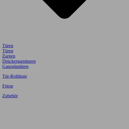
Türen
Türen
Zargen
Drückergarnituren
Ganzglastüren
Tür-Rohlinge
Friese
Zubehör