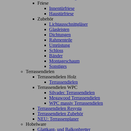
Friese
Innentürfriese
Haustürfriese
Zubehör
Lichtausschnittgläser
Glasleisten
Dichtungen
Rahmenteile
Umrüstung
Schloss
Bänder
Montageschaum
Sonstiges
Terrassendielen
Terrassendielen Holz
Terrassendielen
Terrassendielen WPC
Silvadec Terrassendielen
Megawood Terrassendielen
WPC massiv Terrassendielen
Terrassendielen Resysta
Terrassendielen Zubehör
NEU: Terrassenplaner
Hobelware
Glattkant- und Balkonbretter