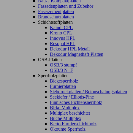
Bau- / Kompaktplatten
Fassadenplatten und Zubehör
Faserzementplatten
Brandschutzplatten
Schichtstoffplatten
Kaindl CPL
Krono CPL
Innovus HPL
Resopal HPL
Dekodur HPL Metall
Dekodur Magnethaft-Platten
OSB-Platten
OSB/3 stumpf
OSB/3 N+F
Sperrholzplatten
Biegesperrholz
Furnierplatten
Siebdruckplatten / Betonschalungsplatten
Seekiefer / Elliotis-Pine
Finnisches Fichtensperrholz
Birke Multiplex
Multiplex beschichtet
Buche Multiplex
Kerto Furnierschichtholz
Okoume Sperrholz