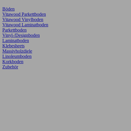
Böden
Vitawood Parkettboden
Vitawood Vinylboden
Vitawood Laminatboden
Parkettboden
Vinyl-/Designboden
Laminatboden
Klebesheets
Massivholzdiele
Linoleumboden
Korkboden
Zubehör