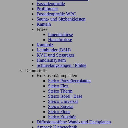
Fassadenprofile
Profilbretter
Fassadenprofile WPC
Sauna- und Sitzbankleisten
Kanteln
Friese
Innentürfriese
Haustürfriese
Kantholz
Leimbinder (BSH)
KVH und Stegträger
Handlaufsystem
Schneefangstangen / Pfähle
Dämmstoffe
Holzfaserdämmplatten
Steico Putzträgerplatten
Steico Flex
Steico Therm
Steico Isorel | Base
Steico Universal
Steico Spezial
Steico Floor
Steico Zubehör
Diffusionsoffene Wand- und Dachplatten
Ampack Klebetechnik