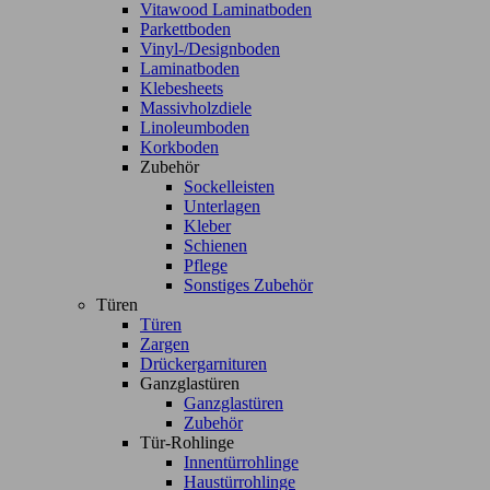
Vitawood Laminatboden
Parkettboden
Vinyl-/Designboden
Laminatboden
Klebesheets
Massivholzdiele
Linoleumboden
Korkboden
Zubehör
Sockelleisten
Unterlagen
Kleber
Schienen
Pflege
Sonstiges Zubehör
Türen
Türen
Zargen
Drückergarnituren
Ganzglastüren
Ganzglastüren
Zubehör
Tür-Rohlinge
Innentürrohlinge
Haustürrohlinge