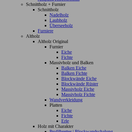
Schnittholz + Furnier
Schnittholz
Nadelholz
Laubholz
Überseeholz
Furniere
Altholz
Altholz Original
Furnier
Eiche
Fichte
Massivholz und Balken
Balken Eiche
Balken Fichte
Blockwände Eiche
Blockwände Rüster
Massivholz Eiche
Massivholz Fichte
Wandverkleidung
Platten
Eiche
Fichte
Erle
Holz mit Charakter
Profilbretter | Blockwandschalung