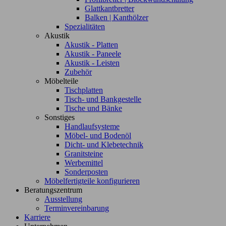
Glattkantbretter
Balken | Kanthölzer
Spezialitäten
Akustik
Akustik - Platten
Akustik - Paneele
Akustik - Leisten
Zubehör
Möbelteile
Tischplatten
Tisch- und Bankgestelle
Tische und Bänke
Sonstiges
Handlaufsysteme
Möbel- und Bodenöl
Dicht- und Klebetechnik
Granitsteine
Werbemittel
Sonderposten
Möbelfertigteile konfigurieren
Beratungszentrum
Ausstellung
Terminvereinbarung
Karriere