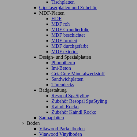
Tischplatten
Gipsfaserplatten und Zubehör
MDF-Platten
HDF
MDF roh
MDF Grundierfolie
MDF beschichtet
MDF furniert
MDF durchgefärbt
MDF exterior
Design- und Spezialplatten
Phonotherm
Imi-Beton
GetaCore Mineralwerkstoff
Sandwichplatten
Türendecks
Badgestaltung
Resopal SpaStyling
Zubehör Resopal SpaStyling
Kaindl Rocko
Zubehör Kaindl Rocko
Saunaplatten
Böden
Vitawood Parkettboden
Vitawood Vinylboden