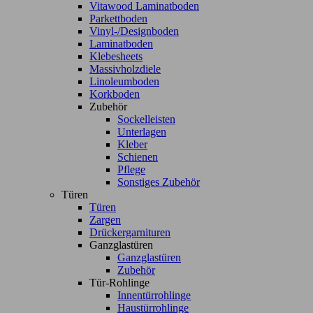
Vitawood Laminatboden
Parkettboden
Vinyl-/Designboden
Laminatboden
Klebesheets
Massivholzdiele
Linoleumboden
Korkboden
Zubehör
Sockelleisten
Unterlagen
Kleber
Schienen
Pflege
Sonstiges Zubehör
Türen
Türen
Zargen
Drückergarnituren
Ganzglastüren
Ganzglastüren
Zubehör
Tür-Rohlinge
Innentürrohlinge
Haustürrohlinge