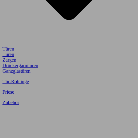
Türen
Türen
Zargen
Drückergarnituren
Ganzglastüren
Tür-Rohlinge
Friese
Zubehör