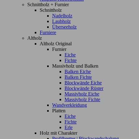
Schnittholz + Furnier
Schnittholz
Nadelholz
Laubholz
Überseeholz
Furniere
Altholz
Altholz Original
Furnier
Eiche
Fichte
Massivholz und Balken
Balken Eiche
Balken Fichte
Blockwände Eiche
Blockwände Rüster
Massivholz Eiche
Massivholz Fichte
Wandverkleidung
Platten
Eiche
Fichte
Erle
Holz mit Charakter
Profilbretter | Blockwandschalung