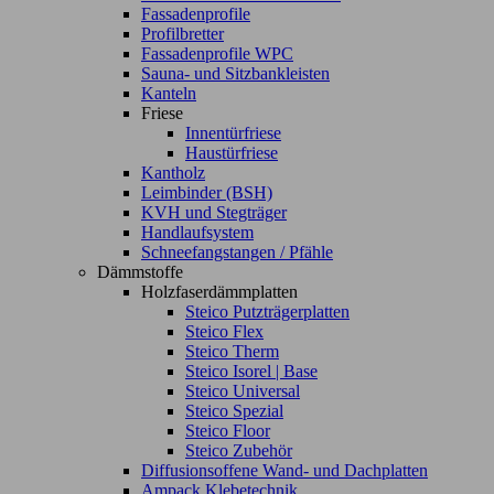
Fassadenprofile
Profilbretter
Fassadenprofile WPC
Sauna- und Sitzbankleisten
Kanteln
Friese
Innentürfriese
Haustürfriese
Kantholz
Leimbinder (BSH)
KVH und Stegträger
Handlaufsystem
Schneefangstangen / Pfähle
Dämmstoffe
Holzfaserdämmplatten
Steico Putzträgerplatten
Steico Flex
Steico Therm
Steico Isorel | Base
Steico Universal
Steico Spezial
Steico Floor
Steico Zubehör
Diffusionsoffene Wand- und Dachplatten
Ampack Klebetechnik