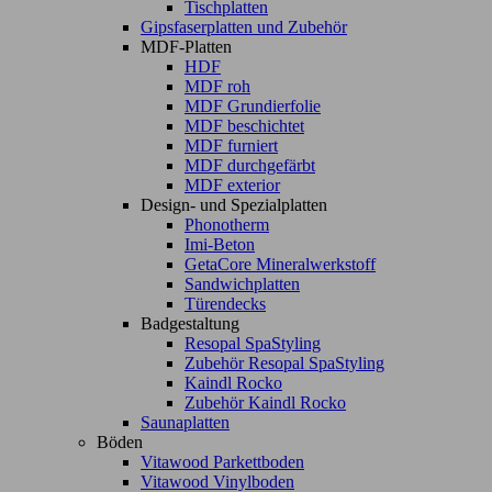
Tischplatten
Gipsfaserplatten und Zubehör
MDF-Platten
HDF
MDF roh
MDF Grundierfolie
MDF beschichtet
MDF furniert
MDF durchgefärbt
MDF exterior
Design- und Spezialplatten
Phonotherm
Imi-Beton
GetaCore Mineralwerkstoff
Sandwichplatten
Türendecks
Badgestaltung
Resopal SpaStyling
Zubehör Resopal SpaStyling
Kaindl Rocko
Zubehör Kaindl Rocko
Saunaplatten
Böden
Vitawood Parkettboden
Vitawood Vinylboden