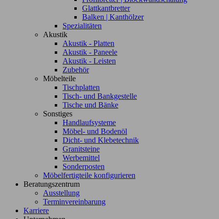
Glattkantbretter
Balken | Kanthölzer
Spezialitäten
Akustik
Akustik - Platten
Akustik - Paneele
Akustik - Leisten
Zubehör
Möbelteile
Tischplatten
Tisch- und Bankgestelle
Tische und Bänke
Sonstiges
Handlaufsysteme
Möbel- und Bodenöl
Dicht- und Klebetechnik
Granitsteine
Werbemittel
Sonderposten
Möbelfertigteile konfigurieren
Beratungszentrum
Ausstellung
Terminvereinbarung
Karriere