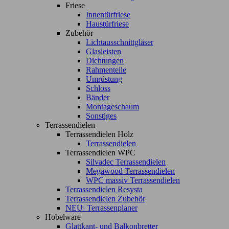
Friese
Innentürfriese
Haustürfriese
Zubehör
Lichtausschnittgläser
Glasleisten
Dichtungen
Rahmenteile
Umrüstung
Schloss
Bänder
Montageschaum
Sonstiges
Terrassendielen
Terrassendielen Holz
Terrassendielen
Terrassendielen WPC
Silvadec Terrassendielen
Megawood Terrassendielen
WPC massiv Terrassendielen
Terrassendielen Resysta
Terrassendielen Zubehör
NEU: Terrassenplaner
Hobelware
Glattkant- und Balkonbretter