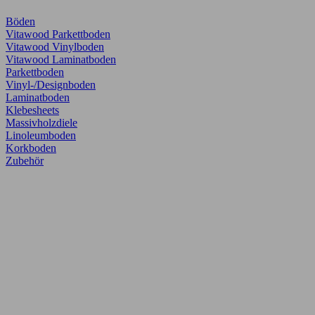
Böden
Vitawood Parkettboden
Vitawood Vinylboden
Vitawood Laminatboden
Parkettboden
Vinyl-/Designboden
Laminatboden
Klebesheets
Massivholzdiele
Linoleumboden
Korkboden
Zubehör