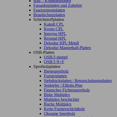
Bau- / Kompaktplatten
Fassadenplatten und Zubehör
Faserzementplatten
Brandschutzplatten
Schichtstoffplatten
Kaindl CPL
Krono CPL
Innovus HPL
Resopal HPL
Dekodur HPL Metall
Dekodur Magnethaft-Platten
OSB-Platten
OSB/3 stumpf
OSB/3 N+F
Sperrholzplatten
Biegesperrholz
Furnierplatten
Siebdruckplatten / Betonschalungsplatten
Seekiefer / Elliotis-Pine
Finnisches Fichtensperrholz
Birke Multiplex
Multiplex beschichtet
Buche Multiplex
Kerto Furnierschichtholz
Okoume Sperrholz