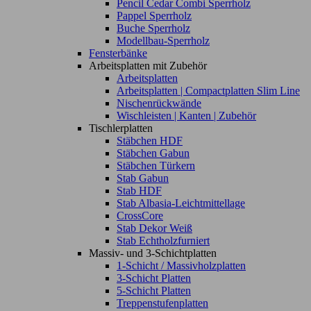
Pencil Cedar Combi Sperrholz
Pappel Sperrholz
Buche Sperrholz
Modellbau-Sperrholz
Fensterbänke
Arbeitsplatten mit Zubehör
Arbeitsplatten
Arbeitsplatten | Compactplatten Slim Line
Nischenrückwände
Wischleisten | Kanten | Zubehör
Tischlerplatten
Stäbchen HDF
Stäbchen Gabun
Stäbchen Türkern
Stab Gabun
Stab HDF
Stab Albasia-Leichtmittellage
CrossCore
Stab Dekor Weiß
Stab Echtholzfurniert
Massiv- und 3-Schichtplatten
1-Schicht / Massivholzplatten
3-Schicht Platten
5-Schicht Platten
Treppenstufenplatten