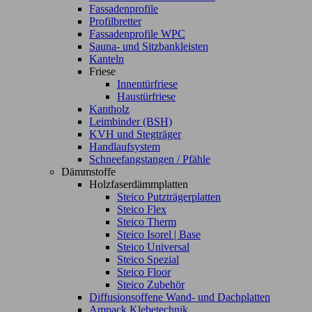
Fassadenprofile
Profilbretter
Fassadenprofile WPC
Sauna- und Sitzbankleisten
Kanteln
Friese
Innentürfriese
Haustürfriese
Kantholz
Leimbinder (BSH)
KVH und Stegträger
Handlaufsystem
Schneefangstangen / Pfähle
Dämmstoffe
Holzfaserdämmplatten
Steico Putzträgerplatten
Steico Flex
Steico Therm
Steico Isorel | Base
Steico Universal
Steico Spezial
Steico Floor
Steico Zubehör
Diffusionsoffene Wand- und Dachplatten
Ampack Klebetechnik