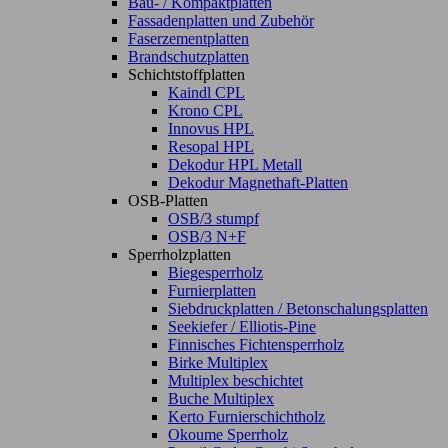
Bau- / Kompaktplatten
Fassadenplatten und Zubehör
Faserzementplatten
Brandschutzplatten
Schichtstoffplatten
Kaindl CPL
Krono CPL
Innovus HPL
Resopal HPL
Dekodur HPL Metall
Dekodur Magnethaft-Platten
OSB-Platten
OSB/3 stumpf
OSB/3 N+F
Sperrholzplatten
Biegesperrholz
Furnierplatten
Siebdruckplatten / Betonschalungsplatten
Seekiefer / Elliotis-Pine
Finnisches Fichtensperrholz
Birke Multiplex
Multiplex beschichtet
Buche Multiplex
Kerto Furnierschichtholz
Okoume Sperrholz