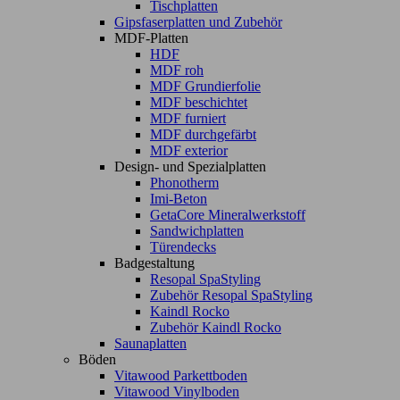
Tischplatten
Gipsfaserplatten und Zubehör
MDF-Platten
HDF
MDF roh
MDF Grundierfolie
MDF beschichtet
MDF furniert
MDF durchgefärbt
MDF exterior
Design- und Spezialplatten
Phonotherm
Imi-Beton
GetaCore Mineralwerkstoff
Sandwichplatten
Türendecks
Badgestaltung
Resopal SpaStyling
Zubehör Resopal SpaStyling
Kaindl Rocko
Zubehör Kaindl Rocko
Saunaplatten
Böden
Vitawood Parkettboden
Vitawood Vinylboden