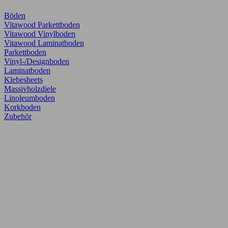
Böden
Vitawood Parkettboden
Vitawood Vinylboden
Vitawood Laminatboden
Parkettboden
Vinyl-/Designboden
Laminatboden
Klebesheets
Massivholzdiele
Linoleumboden
Korkboden
Zubehör