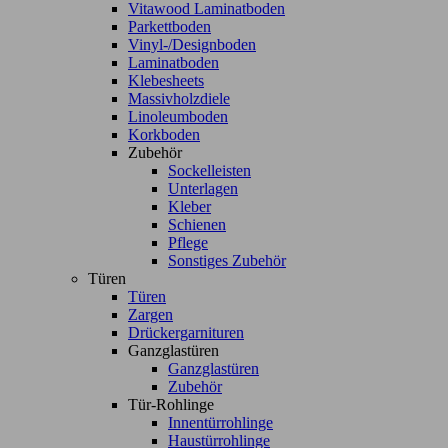
Vitawood Laminatboden
Parkettboden
Vinyl-/Designboden
Laminatboden
Klebesheets
Massivholzdiele
Linoleumboden
Korkboden
Zubehör
Sockelleisten
Unterlagen
Kleber
Schienen
Pflege
Sonstiges Zubehör
Türen
Türen
Zargen
Drückergarnituren
Ganzglastüren
Ganzglastüren
Zubehör
Tür-Rohlinge
Innentürrohlinge
Haustürrohlinge