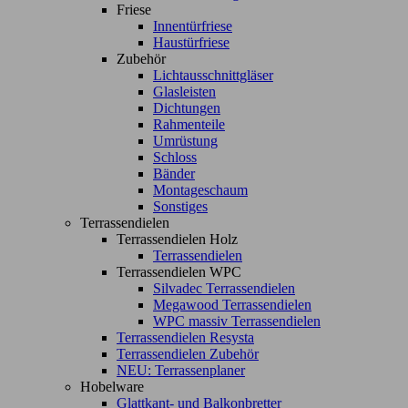
Friese
Innentürfriese
Haustürfriese
Zubehör
Lichtausschnittgläser
Glasleisten
Dichtungen
Rahmenteile
Umrüstung
Schloss
Bänder
Montageschaum
Sonstiges
Terrassendielen
Terrassendielen Holz
Terrassendielen
Terrassendielen WPC
Silvadec Terrassendielen
Megawood Terrassendielen
WPC massiv Terrassendielen
Terrassendielen Resysta
Terrassendielen Zubehör
NEU: Terrassenplaner
Hobelware
Glattkant- und Balkonbretter