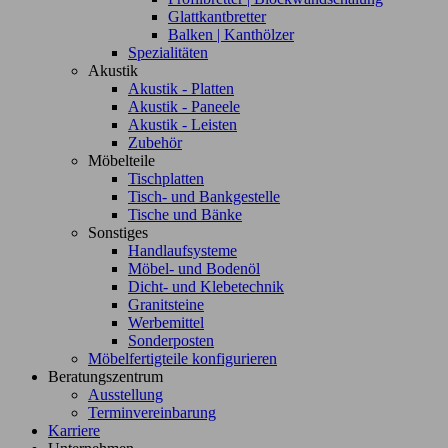
Glattkantbretter
Balken | Kanthölzer
Spezialitäten
Akustik
Akustik - Platten
Akustik - Paneele
Akustik - Leisten
Zubehör
Möbelteile
Tischplatten
Tisch- und Bankgestelle
Tische und Bänke
Sonstiges
Handlaufsysteme
Möbel- und Bodenöl
Dicht- und Klebetechnik
Granitsteine
Werbemittel
Sonderposten
Möbelfertigteile konfigurieren
Beratungszentrum
Ausstellung
Terminvereinbarung
Karriere