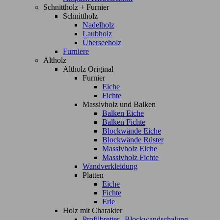
Schnittholz + Furnier
Schnittholz
Nadelholz
Laubholz
Überseeholz
Furniere
Altholz
Altholz Original
Furnier
Eiche
Fichte
Massivholz und Balken
Balken Eiche
Balken Fichte
Blockwände Eiche
Blockwände Rüster
Massivholz Eiche
Massivholz Fichte
Wandverkleidung
Platten
Eiche
Fichte
Erle
Holz mit Charakter
Profilbretter | Blockwandschalung