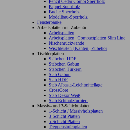
Pencil Cedar Combi Sperrholz
Pappel Sperrholz
Buche Sperrholz
Modellbau-Sperrholz
Fensterbänke
Arbeitsplatten mit Zubehör
Arbeitsplatten
Arbeitsplatten | Compactplatten Slim Line
Nischenrückwände
Wischleisten | Kanten | Zubehör
Tischlerplatten
Stäbchen HDF
Stäbchen Gabun
Stäbchen Türkern
Stab Gabun
Stab HDF
Stab Albasia-Leichtmittellage
CrossCore
Stab Dekor Weiß
Stab Echtholzfurniert
Massiv- und 3-Schichtplatten
1-Schicht / Massivholzplatten
3-Schicht Platten
5-Schicht Platten
Treppenstufenplatten