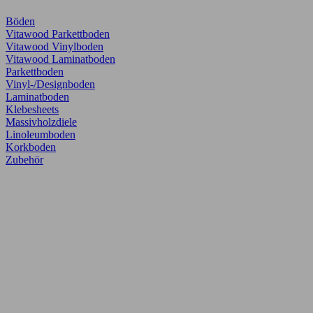
Böden
Vitawood Parkettboden
Vitawood Vinylboden
Vitawood Laminatboden
Parkettboden
Vinyl-/Designboden
Laminatboden
Klebesheets
Massivholzdiele
Linoleumboden
Korkboden
Zubehör