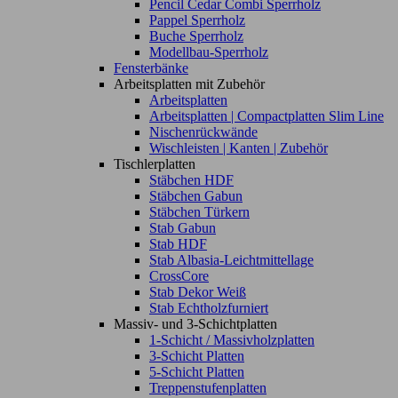
Pencil Cedar Combi Sperrholz
Pappel Sperrholz
Buche Sperrholz
Modellbau-Sperrholz
Fensterbänke
Arbeitsplatten mit Zubehör
Arbeitsplatten
Arbeitsplatten | Compactplatten Slim Line
Nischenrückwände
Wischleisten | Kanten | Zubehör
Tischlerplatten
Stäbchen HDF
Stäbchen Gabun
Stäbchen Türkern
Stab Gabun
Stab HDF
Stab Albasia-Leichtmittellage
CrossCore
Stab Dekor Weiß
Stab Echtholzfurniert
Massiv- und 3-Schichtplatten
1-Schicht / Massivholzplatten
3-Schicht Platten
5-Schicht Platten
Treppenstufenplatten