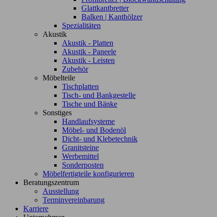
Glattkantbretter
Balken | Kanthölzer
Spezialitäten
Akustik
Akustik - Platten
Akustik - Paneele
Akustik - Leisten
Zubehör
Möbelteile
Tischplatten
Tisch- und Bankgestelle
Tische und Bänke
Sonstiges
Handlaufsysteme
Möbel- und Bodenöl
Dicht- und Klebetechnik
Granitsteine
Werbemittel
Sonderposten
Möbelfertigteile konfigurieren
Beratungszentrum
Ausstellung
Terminvereinbarung
Karriere