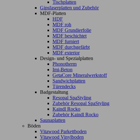
Tischplatten
Gipsfaserplatten und Zubehör
MDF-Platten
HDF
MDF roh
MDF Grundierfolie
MDF beschichtet
MDF furniert
MDF durchgefärbt
MDF exterior
Design- und Spezialplatten
Phonotherm
Imi-Beton
GetaCore Mineralwerkstoff
Sandwichplatten
Türendecks
Badgestaltung
Resopal SpaStyling
Zubehör Resopal SpaStyling
Kaindl Rocko
Zubehör Kaindl Rocko
Saunaplatten
Böden
Vitawood Parkettboden
Vitawood Vinylboden