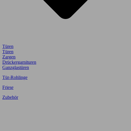
Türen
Türen
Zargen
Drückergarnituren
Ganzglastüren
Tür-Rohlinge
Friese
Zubehör