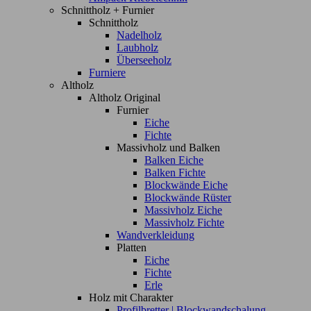
Schnittholz + Furnier
Schnittholz
Nadelholz
Laubholz
Überseeholz
Furniere
Altholz
Altholz Original
Furnier
Eiche
Fichte
Massivholz und Balken
Balken Eiche
Balken Fichte
Blockwände Eiche
Blockwände Rüster
Massivholz Eiche
Massivholz Fichte
Wandverkleidung
Platten
Eiche
Fichte
Erle
Holz mit Charakter
Profilbretter | Blockwandschalung