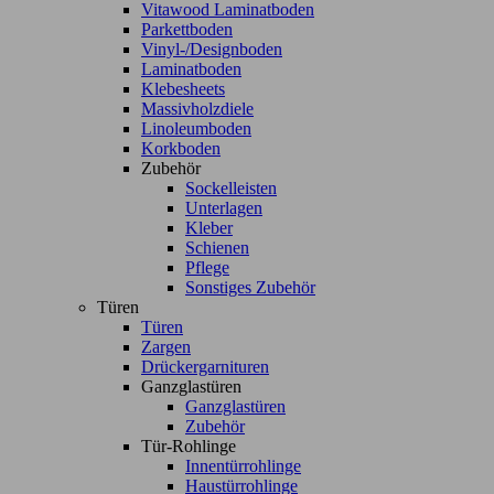
Vitawood Laminatboden
Parkettboden
Vinyl-/Designboden
Laminatboden
Klebesheets
Massivholzdiele
Linoleumboden
Korkboden
Zubehör
Sockelleisten
Unterlagen
Kleber
Schienen
Pflege
Sonstiges Zubehör
Türen
Türen
Zargen
Drückergarnituren
Ganzglastüren
Ganzglastüren
Zubehör
Tür-Rohlinge
Innentürrohlinge
Haustürrohlinge