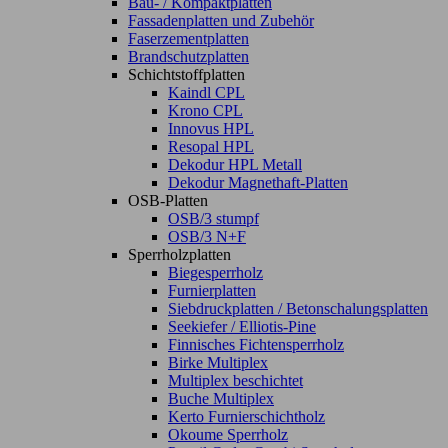
Bau- / Kompaktplatten
Fassadenplatten und Zubehör
Faserzementplatten
Brandschutzplatten
Schichtstoffplatten
Kaindl CPL
Krono CPL
Innovus HPL
Resopal HPL
Dekodur HPL Metall
Dekodur Magnethaft-Platten
OSB-Platten
OSB/3 stumpf
OSB/3 N+F
Sperrholzplatten
Biegesperrholz
Furnierplatten
Siebdruckplatten / Betonschalungsplatten
Seekiefer / Elliotis-Pine
Finnisches Fichtensperrholz
Birke Multiplex
Multiplex beschichtet
Buche Multiplex
Kerto Furnierschichtholz
Okoume Sperrholz