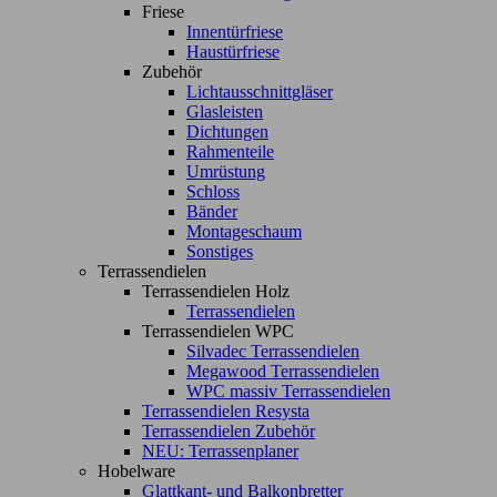
Friese
Innentürfriese
Haustürfriese
Zubehör
Lichtausschnittgläser
Glasleisten
Dichtungen
Rahmenteile
Umrüstung
Schloss
Bänder
Montageschaum
Sonstiges
Terrassendielen
Terrassendielen Holz
Terrassendielen
Terrassendielen WPC
Silvadec Terrassendielen
Megawood Terrassendielen
WPC massiv Terrassendielen
Terrassendielen Resysta
Terrassendielen Zubehör
NEU: Terrassenplaner
Hobelware
Glattkant- und Balkonbretter