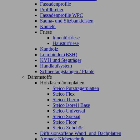
Fassadenprofile
Profilbretter
Fassadenprofile WPC
Sauna- und Sitzbankleisten
Kanteln
Friese
Innentürfriese
Haustürfriese
Kantholz
Leimbinder (BSH)
KVH und Stegträger
Handlaufsystem
Schneefangstangen / Pfähle
Dämmstoffe
Holzfaserdämmplatten
Steico Putzträgerplatten
Steico Flex
Steico Therm
Steico Isorel | Base
Steico Universal
Steico Spezial
Steico Floor
Steico Zubehör
Diffusionsoffene Wand- und Dachplatten
Ampack Klebetechnik