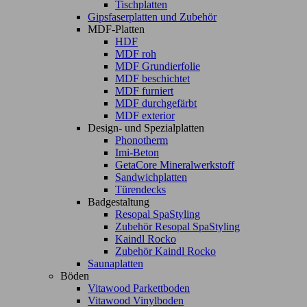
Tischplatten
Gipsfaserplatten und Zubehör
MDF-Platten
HDF
MDF roh
MDF Grundierfolie
MDF beschichtet
MDF furniert
MDF durchgefärbt
MDF exterior
Design- und Spezialplatten
Phonotherm
Imi-Beton
GetaCore Mineralwerkstoff
Sandwichplatten
Türendecks
Badgestaltung
Resopal SpaStyling
Zubehör Resopal SpaStyling
Kaindl Rocko
Zubehör Kaindl Rocko
Saunaplatten
Böden
Vitawood Parkettboden
Vitawood Vinylboden