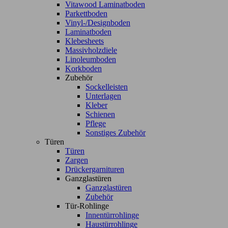
Vitawood Laminatboden
Parkettboden
Vinyl-/Designboden
Laminatboden
Klebesheets
Massivholzdiele
Linoleumboden
Korkboden
Zubehör
Sockelleisten
Unterlagen
Kleber
Schienen
Pflege
Sonstiges Zubehör
Türen
Türen
Zargen
Drückergarnituren
Ganzglastüren
Ganzglastüren
Zubehör
Tür-Rohlinge
Innentürrohlinge
Haustürrohlinge