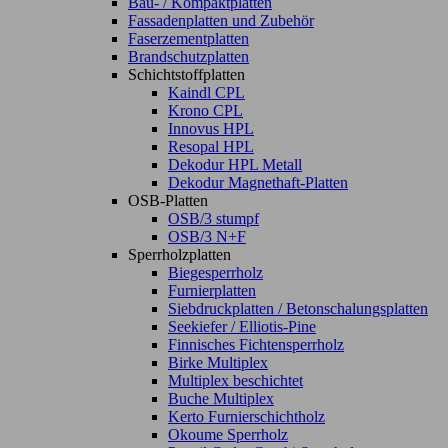
Bau- / Kompaktplatten
Fassadenplatten und Zubehör
Faserzementplatten
Brandschutzplatten
Schichtstoffplatten
Kaindl CPL
Krono CPL
Innovus HPL
Resopal HPL
Dekodur HPL Metall
Dekodur Magnethaft-Platten
OSB-Platten
OSB/3 stumpf
OSB/3 N+F
Sperrholzplatten
Biegesperrholz
Furnierplatten
Siebdruckplatten / Betonschalungsplatten
Seekiefer / Elliotis-Pine
Finnisches Fichtensperrholz
Birke Multiplex
Multiplex beschichtet
Buche Multiplex
Kerto Furnierschichtholz
Okoume Sperrholz