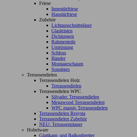
Friese
Innentürfriese
Haustürfriese
Zubehör
Lichtausschnittgläser
Glasleisten
Dichtungen
Rahmenteile
Umrüstung
Schloss
Bänder
Montageschaum
Sonstiges
Terrassendielen
Terrassendielen Holz
Terrassendielen
Terrassendielen WPC
Silvadec Terrassendielen
Megawood Terrassendielen
WPC massiv Terrassendielen
Terrassendielen Resysta
Terrassendielen Zubehör
NEU: Terrassenplaner
Hobelware
Glattkant- und Balkonbretter