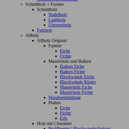
Schnittholz + Furnier
Schnittholz
Nadelholz
Laubholz
Überseeholz
Furniere
Altholz
Altholz Original
Furnier
Eiche
Fichte
Massivholz und Balken
Balken Eiche
Balken Fichte
Blockwände Eiche
Blockwände Rüster
Massivholz Eiche
Massivholz Fichte
Wandverkleidung
Platten
Eiche
Fichte
Erle
Holz mit Charakter
Profilbretter | Blockwandschalung