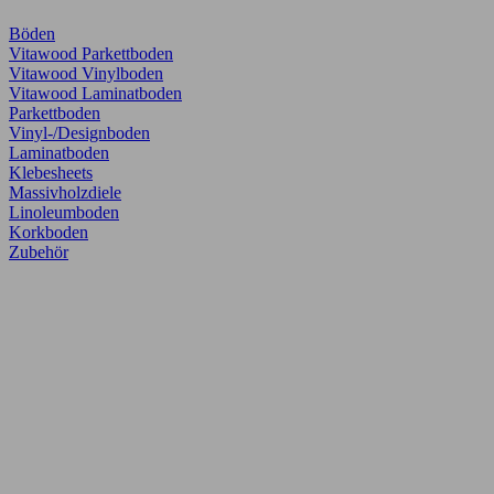
Böden
Vitawood Parkettboden
Vitawood Vinylboden
Vitawood Laminatboden
Parkettboden
Vinyl-/Designboden
Laminatboden
Klebesheets
Massivholzdiele
Linoleumboden
Korkboden
Zubehör