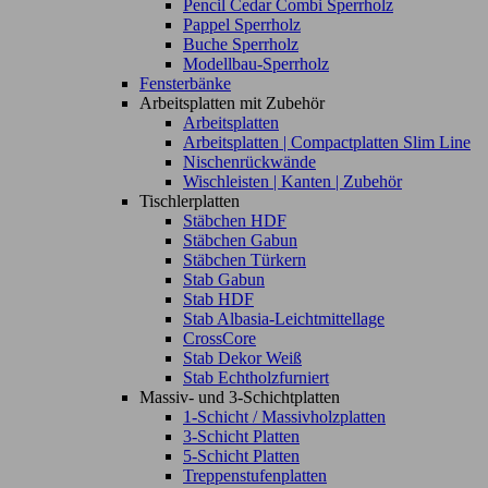
Pencil Cedar Combi Sperrholz
Pappel Sperrholz
Buche Sperrholz
Modellbau-Sperrholz
Fensterbänke
Arbeitsplatten mit Zubehör
Arbeitsplatten
Arbeitsplatten | Compactplatten Slim Line
Nischenrückwände
Wischleisten | Kanten | Zubehör
Tischlerplatten
Stäbchen HDF
Stäbchen Gabun
Stäbchen Türkern
Stab Gabun
Stab HDF
Stab Albasia-Leichtmittellage
CrossCore
Stab Dekor Weiß
Stab Echtholzfurniert
Massiv- und 3-Schichtplatten
1-Schicht / Massivholzplatten
3-Schicht Platten
5-Schicht Platten
Treppenstufenplatten