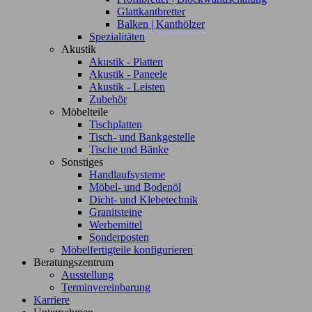
Glattkantbretter
Balken | Kanthölzer
Spezialitäten
Akustik
Akustik - Platten
Akustik - Paneele
Akustik - Leisten
Zubehör
Möbelteile
Tischplatten
Tisch- und Bankgestelle
Tische und Bänke
Sonstiges
Handlaufsysteme
Möbel- und Bodenöl
Dicht- und Klebetechnik
Granitsteine
Werbemittel
Sonderposten
Möbelfertigteile konfigurieren
Beratungszentrum
Ausstellung
Terminvereinbarung
Karriere