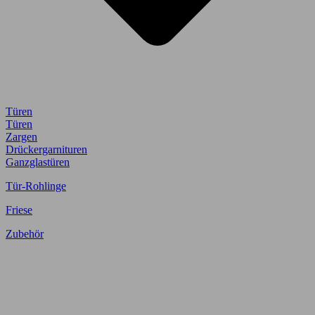
Türen
Türen
Zargen
Drückergarnituren
Ganzglastüren
Tür-Rohlinge
Friese
Zubehör