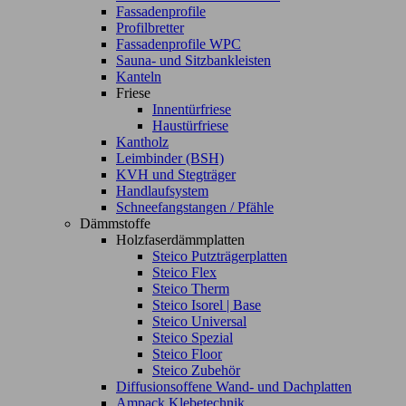
Fassadenprofile
Profilbretter
Fassadenprofile WPC
Sauna- und Sitzbankleisten
Kanteln
Friese
Innentürfriese
Haustürfriese
Kantholz
Leimbinder (BSH)
KVH und Stegträger
Handlaufsystem
Schneefangstangen / Pfähle
Dämmstoffe
Holzfaserdämmplatten
Steico Putzträgerplatten
Steico Flex
Steico Therm
Steico Isorel | Base
Steico Universal
Steico Spezial
Steico Floor
Steico Zubehör
Diffusionsoffene Wand- und Dachplatten
Ampack Klebetechnik