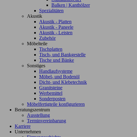
Balken | Kanthölzer
Spezialitäten
Akustik
Akustik - Platten
Akustik - Paneele
Akustik - Leisten
Zubehör
Möbelteile
Tischplatten
Tisch- und Bankgestelle
Tische und Bänke
Sonstiges
Handlaufsysteme
Möbel- und Bodenöl
Dicht- und Klebetechnik
Granitsteine
Werbemittel
Sonderposten
Möbelfertigteile konfigurieren
Beratungszentrum
Ausstellung
Terminvereinbarung
Karriere
Unternehmen