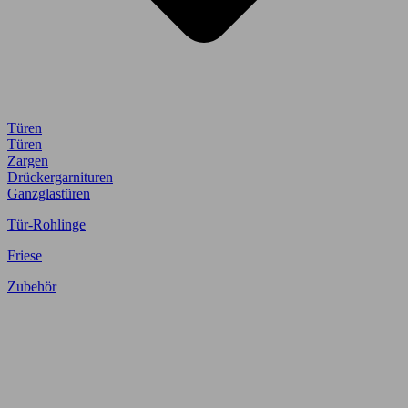
Türen
Türen
Zargen
Drückergarnituren
Ganzglastüren
Tür-Rohlinge
Friese
Zubehör