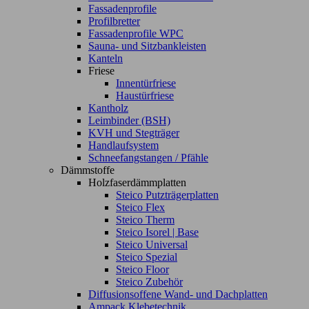
Fassadenprofile
Profilbretter
Fassadenprofile WPC
Sauna- und Sitzbankleisten
Kanteln
Friese
Innentürfriese
Haustürfriese
Kantholz
Leimbinder (BSH)
KVH und Stegträger
Handlaufsystem
Schneefangstangen / Pfähle
Dämmstoffe
Holzfaserdämmplatten
Steico Putzträgerplatten
Steico Flex
Steico Therm
Steico Isorel | Base
Steico Universal
Steico Spezial
Steico Floor
Steico Zubehör
Diffusionsoffene Wand- und Dachplatten
Ampack Klebetechnik