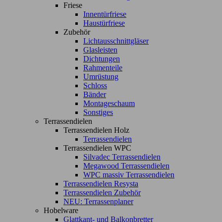
Friese
Innentürfriese
Haustürfriese
Zubehör
Lichtausschnittgläser
Glasleisten
Dichtungen
Rahmenteile
Umrüstung
Schloss
Bänder
Montageschaum
Sonstiges
Terrassendielen
Terrassendielen Holz
Terrassendielen
Terrassendielen WPC
Silvadec Terrassendielen
Megawood Terrassendielen
WPC massiv Terrassendielen
Terrassendielen Resysta
Terrassendielen Zubehör
NEU: Terrassenplaner
Hobelware
Glattkant- und Balkonbretter