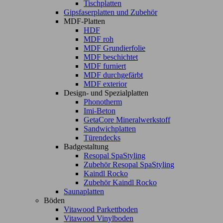
Tischplatten
Gipsfaserplatten und Zubehör
MDF-Platten
HDF
MDF roh
MDF Grundierfolie
MDF beschichtet
MDF furniert
MDF durchgefärbt
MDF exterior
Design- und Spezialplatten
Phonotherm
Imi-Beton
GetaCore Mineralwerkstoff
Sandwichplatten
Türendecks
Badgestaltung
Resopal SpaStyling
Zubehör Resopal SpaStyling
Kaindl Rocko
Zubehör Kaindl Rocko
Saunaplatten
Böden
Vitawood Parkettboden
Vitawood Vinylboden