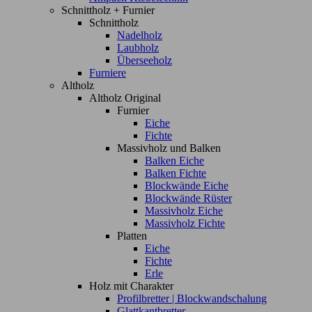
Schnittholz + Furnier
Schnittholz
Nadelholz
Laubholz
Überseeholz
Furniere
Altholz
Altholz Original
Furnier
Eiche
Fichte
Massivholz und Balken
Balken Eiche
Balken Fichte
Blockwände Eiche
Blockwände Rüster
Massivholz Eiche
Massivholz Fichte
Platten
Eiche
Fichte
Erle
Holz mit Charakter
Profilbretter | Blockwandschalung
Glattkantbretter