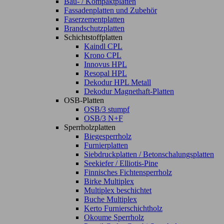
Bau- / Kompaktplatten
Fassadenplatten und Zubehör
Faserzementplatten
Brandschutzplatten
Schichtstoffplatten
Kaindl CPL
Krono CPL
Innovus HPL
Resopal HPL
Dekodur HPL Metall
Dekodur Magnethaft-Platten
OSB-Platten
OSB/3 stumpf
OSB/3 N+F
Sperrholzplatten
Biegesperrholz
Furnierplatten
Siebdruckplatten / Betonschalungsplatten
Seekiefer / Elliotis-Pine
Finnisches Fichtensperrholz
Birke Multiplex
Multiplex beschichtet
Buche Multiplex
Kerto Furnierschichtholz
Okoume Sperrholz