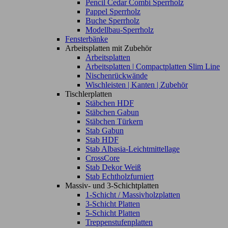
Pencil Cedar Combi Sperrholz
Pappel Sperrholz
Buche Sperrholz
Modellbau-Sperrholz
Fensterbänke
Arbeitsplatten mit Zubehör
Arbeitsplatten
Arbeitsplatten | Compactplatten Slim Line
Nischenrückwände
Wischleisten | Kanten | Zubehör
Tischlerplatten
Stäbchen HDF
Stäbchen Gabun
Stäbchen Türkern
Stab Gabun
Stab HDF
Stab Albasia-Leichtmittellage
CrossCore
Stab Dekor Weiß
Stab Echtholzfurniert
Massiv- und 3-Schichtplatten
1-Schicht / Massivholzplatten
3-Schicht Platten
5-Schicht Platten
Treppenstufenplatten