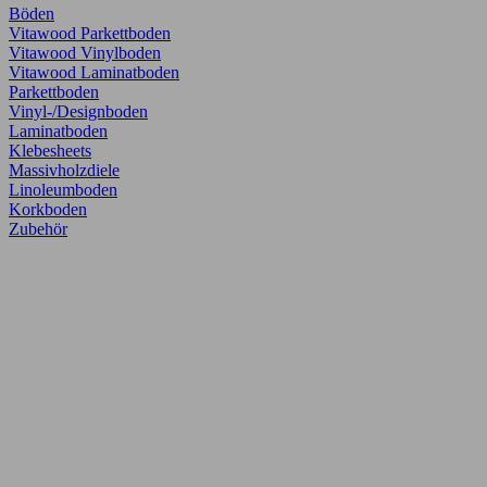
Böden
Vitawood Parkettboden
Vitawood Vinylboden
Vitawood Laminatboden
Parkettboden
Vinyl-/Designboden
Laminatboden
Klebesheets
Massivholzdiele
Linoleumboden
Korkboden
Zubehör