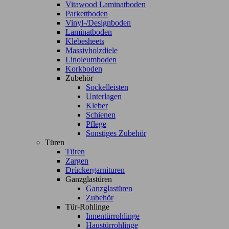
Vitawood Laminatboden
Parkettboden
Vinyl-/Designboden
Laminatboden
Klebesheets
Massivholzdiele
Linoleumboden
Korkboden
Zubehör
Sockelleisten
Unterlagen
Kleber
Schienen
Pflege
Sonstiges Zubehör
Türen
Türen
Zargen
Drückergarnituren
Ganzglastüren
Ganzglastüren
Zubehör
Tür-Rohlinge
Innentürrohlinge
Haustürrohlinge