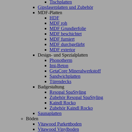
Tischplatten
Gipsfaserplatten und Zubehör
MDF-Platten
HDF
MDF roh
MDF Grundierfolie
MDF beschichtet
MDF furniert
MDF durchgefärbt
MDF exterior
Design- und Spezialplatten
Phonotherm
Imi-Beton
GetaCore Mineralwerkstoff
Sandwichplatten
Türendecks
Badgestaltung
Resopal SpaStyling
Zubehör Resopal SpaStyling
Kaindl Rocko
Zubehör Kaindl Rocko
Saunaplatten
Böden
Vitawood Parkettboden
Vitawood Vinylboden