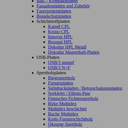
Bau- / Kompaktplatten
Fassadenplatten und Zubehör
Faserzementplatten
Brandschutzplatten
Schichtstoffplatten
Kaindl CPL
Krono CPL
Innovus HPL
Resopal HPL
Dekodur HPL Metall
Dekodur Magnethaft-Platten
OSB-Platten
OSB/3 stumpf
OSB/3 N+F
Sperrholzplatten
Biegesperrholz
Furnierplatten
Siebdruckplatten / Betonschalungsplatten
Seekiefer / Elliotis-Pine
Finnisches Fichtensperrholz
Birke Multiplex
Multiplex beschichtet
Buche Multiplex
Kerto Furnierschichtholz
Okoume Sperrholz