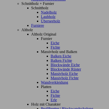
Schnittholz + Furnier
Schnittholz
Nadelholz
Laubholz
Überseeholz
Furniere
Altholz
Altholz Original
Furnier
Eiche
Fichte
Massivholz und Balken
Balken Eiche
Balken Fichte
Blockwände Eiche
Blockwände Rüster
Massivholz Eiche
Massivholz Fichte
Wandverkleidung
Platten
Eiche
Fichte
Erle
Holz mit Charakter
Profilbretter | Blockwandschalung