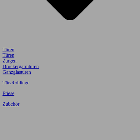
Türen
Türen
Zargen
Drückergarnituren
Ganzglastüren
Tür-Rohlinge
Friese
Zubehör