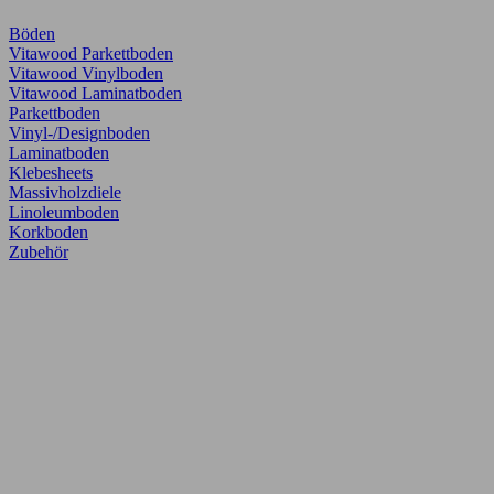
Böden
Vitawood Parkettboden
Vitawood Vinylboden
Vitawood Laminatboden
Parkettboden
Vinyl-/Designboden
Laminatboden
Klebesheets
Massivholzdiele
Linoleumboden
Korkboden
Zubehör