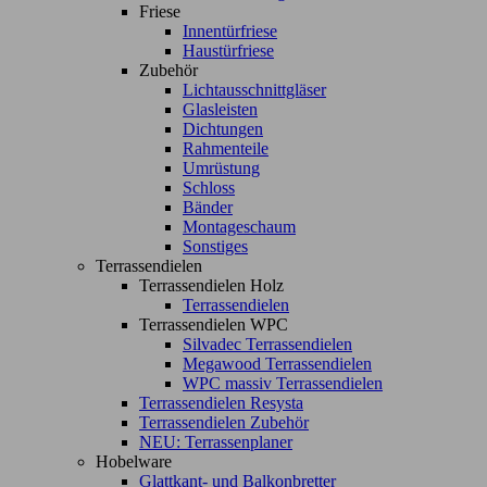
Friese
Innentürfriese
Haustürfriese
Zubehör
Lichtausschnittgläser
Glasleisten
Dichtungen
Rahmenteile
Umrüstung
Schloss
Bänder
Montageschaum
Sonstiges
Terrassendielen
Terrassendielen Holz
Terrassendielen
Terrassendielen WPC
Silvadec Terrassendielen
Megawood Terrassendielen
WPC massiv Terrassendielen
Terrassendielen Resysta
Terrassendielen Zubehör
NEU: Terrassenplaner
Hobelware
Glattkant- und Balkonbretter