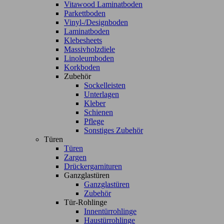
Vitawood Laminatboden
Parkettboden
Vinyl-/Designboden
Laminatboden
Klebesheets
Massivholzdiele
Linoleumboden
Korkboden
Zubehör
Sockelleisten
Unterlagen
Kleber
Schienen
Pflege
Sonstiges Zubehör
Türen
Türen
Zargen
Drückergarnituren
Ganzglastüren
Ganzglastüren
Zubehör
Tür-Rohlinge
Innentürrohlinge
Haustürrohlinge