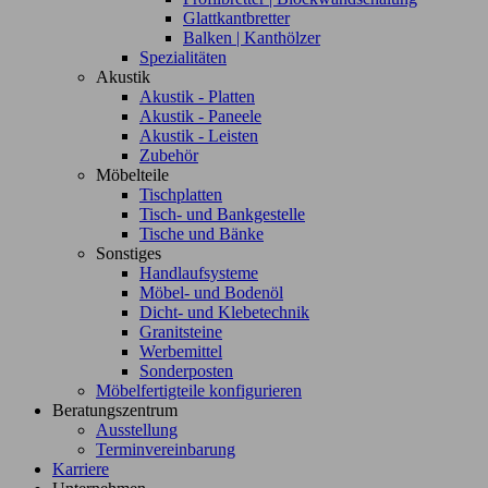
Glattkantbretter
Balken | Kanthölzer
Spezialitäten
Akustik
Akustik - Platten
Akustik - Paneele
Akustik - Leisten
Zubehör
Möbelteile
Tischplatten
Tisch- und Bankgestelle
Tische und Bänke
Sonstiges
Handlaufsysteme
Möbel- und Bodenöl
Dicht- und Klebetechnik
Granitsteine
Werbemittel
Sonderposten
Möbelfertigteile konfigurieren
Beratungszentrum
Ausstellung
Terminvereinbarung
Karriere