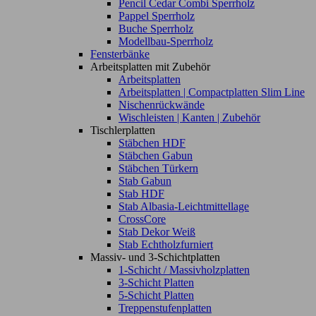
Pencil Cedar Combi Sperrholz
Pappel Sperrholz
Buche Sperrholz
Modellbau-Sperrholz
Fensterbänke
Arbeitsplatten mit Zubehör
Arbeitsplatten
Arbeitsplatten | Compactplatten Slim Line
Nischenrückwände
Wischleisten | Kanten | Zubehör
Tischlerplatten
Stäbchen HDF
Stäbchen Gabun
Stäbchen Türkern
Stab Gabun
Stab HDF
Stab Albasia-Leichtmittellage
CrossCore
Stab Dekor Weiß
Stab Echtholzfurniert
Massiv- und 3-Schichtplatten
1-Schicht / Massivholzplatten
3-Schicht Platten
5-Schicht Platten
Treppenstufenplatten