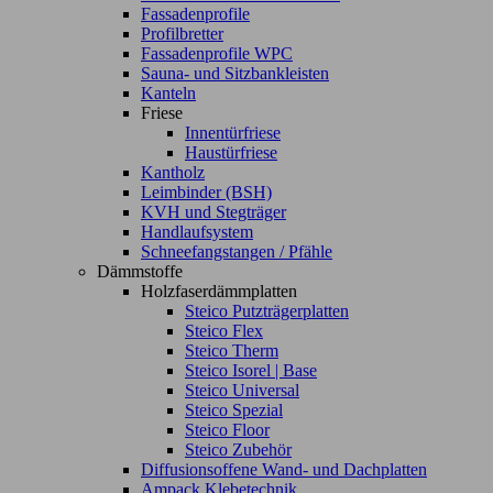
Fassadenprofile
Profilbretter
Fassadenprofile WPC
Sauna- und Sitzbankleisten
Kanteln
Friese
Innentürfriese
Haustürfriese
Kantholz
Leimbinder (BSH)
KVH und Stegträger
Handlaufsystem
Schneefangstangen / Pfähle
Dämmstoffe
Holzfaserdämmplatten
Steico Putzträgerplatten
Steico Flex
Steico Therm
Steico Isorel | Base
Steico Universal
Steico Spezial
Steico Floor
Steico Zubehör
Diffusionsoffene Wand- und Dachplatten
Ampack Klebetechnik