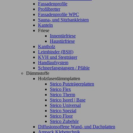
Fassadenprofile
Profilbretter
Fassadenprofile WPC
Sauna- und Sitzbankleisten
Kanteln
Friese
Innentürfriese
Haustürfriese
Kantholz
Leimbinder (BSH)
KVH und Stegträger
Handlaufsystem
Schneefangstangen / Pfähle
Dämmstoffe
Holzfaserdämmplatten
Steico Putzträgerplatten
Steico Flex
Steico Therm
Steico Isorel | Base
Steico Universal
Steico Spezial
Steico Floor
Steico Zubehör
Diffusionsoffene Wand- und Dachplatten
Ampack Klebetechnik