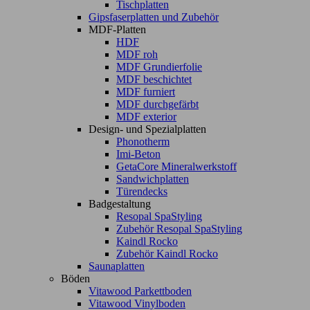
Tischplatten
Gipsfaserplatten und Zubehör
MDF-Platten
HDF
MDF roh
MDF Grundierfolie
MDF beschichtet
MDF furniert
MDF durchgefärbt
MDF exterior
Design- und Spezialplatten
Phonotherm
Imi-Beton
GetaCore Mineralwerkstoff
Sandwichplatten
Türendecks
Badgestaltung
Resopal SpaStyling
Zubehör Resopal SpaStyling
Kaindl Rocko
Zubehör Kaindl Rocko
Saunaplatten
Böden
Vitawood Parkettboden
Vitawood Vinylboden