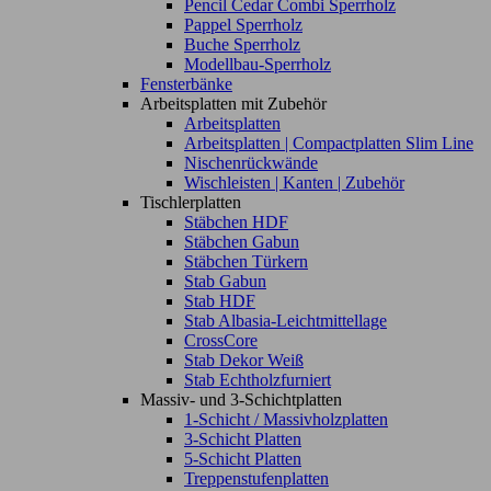
Pencil Cedar Combi Sperrholz
Pappel Sperrholz
Buche Sperrholz
Modellbau-Sperrholz
Fensterbänke
Arbeitsplatten mit Zubehör
Arbeitsplatten
Arbeitsplatten | Compactplatten Slim Line
Nischenrückwände
Wischleisten | Kanten | Zubehör
Tischlerplatten
Stäbchen HDF
Stäbchen Gabun
Stäbchen Türkern
Stab Gabun
Stab HDF
Stab Albasia-Leichtmittellage
CrossCore
Stab Dekor Weiß
Stab Echtholzfurniert
Massiv- und 3-Schichtplatten
1-Schicht / Massivholzplatten
3-Schicht Platten
5-Schicht Platten
Treppenstufenplatten