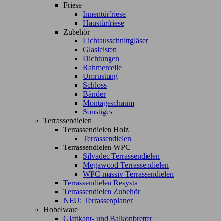
Friese
Innentürfriese
Haustürfriese
Zubehör
Lichtausschnittgläser
Glasleisten
Dichtungen
Rahmenteile
Umrüstung
Schloss
Bänder
Montageschaum
Sonstiges
Terrassendielen
Terrassendielen Holz
Terrassendielen
Terrassendielen WPC
Silvadec Terrassendielen
Megawood Terrassendielen
WPC massiv Terrassendielen
Terrassendielen Resysta
Terrassendielen Zubehör
NEU: Terrassenplaner
Hobelware
Glattkant- und Balkonbretter