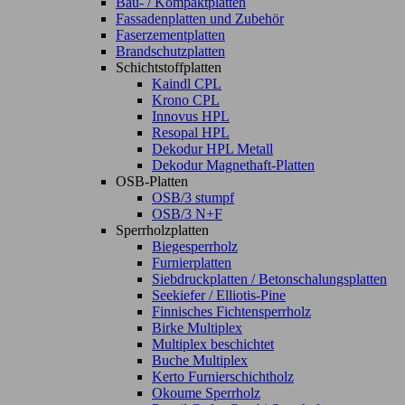
Bau- / Kompaktplatten
Fassadenplatten und Zubehör
Faserzementplatten
Brandschutzplatten
Schichtstoffplatten
Kaindl CPL
Krono CPL
Innovus HPL
Resopal HPL
Dekodur HPL Metall
Dekodur Magnethaft-Platten
OSB-Platten
OSB/3 stumpf
OSB/3 N+F
Sperrholzplatten
Biegesperrholz
Furnierplatten
Siebdruckplatten / Betonschalungsplatten
Seekiefer / Elliotis-Pine
Finnisches Fichtensperrholz
Birke Multiplex
Multiplex beschichtet
Buche Multiplex
Kerto Furnierschichtholz
Okoume Sperrholz