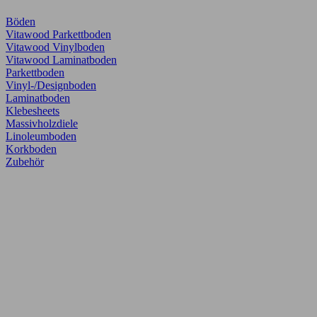
Böden
Vitawood Parkettboden
Vitawood Vinylboden
Vitawood Laminatboden
Parkettboden
Vinyl-/Designboden
Laminatboden
Klebesheets
Massivholzdiele
Linoleumboden
Korkboden
Zubehör