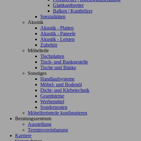
Glattkantbretter
Balken | Kanthölzer
Spezialitäten
Akustik
Akustik - Platten
Akustik - Paneele
Akustik - Leisten
Zubehör
Möbelteile
Tischplatten
Tisch- und Bankgestelle
Tische und Bänke
Sonstiges
Handlaufsysteme
Möbel- und Bodenöl
Dicht- und Klebetechnik
Granitsteine
Werbemittel
Sonderposten
Möbelfertigteile konfigurieren
Beratungszentrum
Ausstellung
Terminvereinbarung
Karriere