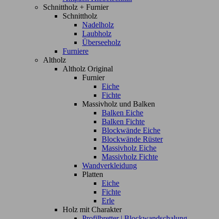
Schnittholz + Furnier
Schnittholz
Nadelholz
Laubholz
Überseeholz
Furniere
Altholz
Altholz Original
Furnier
Eiche
Fichte
Massivholz und Balken
Balken Eiche
Balken Fichte
Blockwände Eiche
Blockwände Rüster
Massivholz Eiche
Massivholz Fichte
Wandverkleidung
Platten
Eiche
Fichte
Erle
Holz mit Charakter
Profilbretter | Blockwandschalung