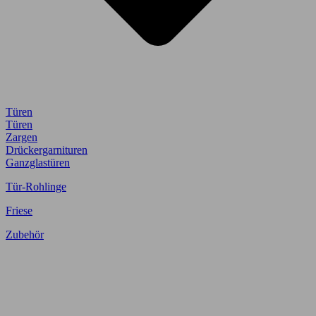
Türen
Türen
Zargen
Drückergarnituren
Ganzglastüren
Tür-Rohlinge
Friese
Zubehör