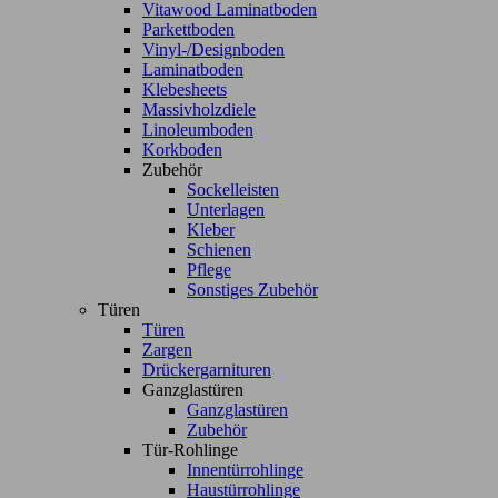
Vitawood Laminatboden
Parkettboden
Vinyl-/Designboden
Laminatboden
Klebesheets
Massivholzdiele
Linoleumboden
Korkboden
Zubehör
Sockelleisten
Unterlagen
Kleber
Schienen
Pflege
Sonstiges Zubehör
Türen
Türen
Zargen
Drückergarnituren
Ganzglastüren
Ganzglastüren
Zubehör
Tür-Rohlinge
Innentürrohlinge
Haustürrohlinge