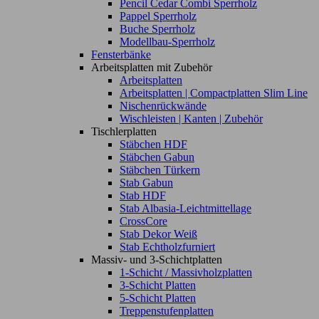
Pencil Cedar Combi Sperrholz
Pappel Sperrholz
Buche Sperrholz
Modellbau-Sperrholz
Fensterbänke
Arbeitsplatten mit Zubehör
Arbeitsplatten
Arbeitsplatten | Compactplatten Slim Line
Nischenrückwände
Wischleisten | Kanten | Zubehör
Tischlerplatten
Stäbchen HDF
Stäbchen Gabun
Stäbchen Türkern
Stab Gabun
Stab HDF
Stab Albasia-Leichtmittellage
CrossCore
Stab Dekor Weiß
Stab Echtholzfurniert
Massiv- und 3-Schichtplatten
1-Schicht / Massivholzplatten
3-Schicht Platten
5-Schicht Platten
Treppenstufenplatten