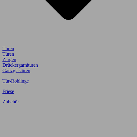
Türen
Türen
Zargen
Drückergarnituren
Ganzglastüren
Tür-Rohlinge
Friese
Zubehör