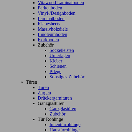
Vitawood Laminatboden
Parkettboden
Vinyl-/Designboden
Laminatboden
Klebesheets
Massivholzdiele
Linoleumboden
Korkboden
Zubehör
Sockelleisten
Unterlagen
Kleber
Schienen
Pflege
Sonstiges Zubehör
Türen
Türen
Zargen
Drückergarnituren
Ganzglastüren
Ganzglastüren
Zubehör
Tür-Rohlinge
Innentürrohlinge
Haustürrohlinge