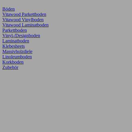
Böden
Vitawood Parkettboden
Vitawood Vinylboden
Vitawood Laminatboden
Parkettboden
Vinyl-/Designboden
Laminatboden
Klebesheets
Massivholzdiele
Linoleumboden
Korkboden
Zubehör