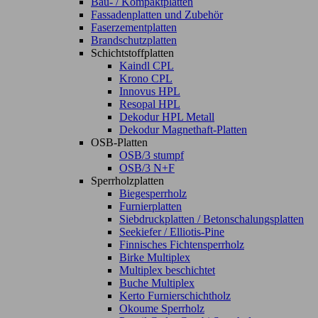
Bau- / Kompaktplatten
Fassadenplatten und Zubehör
Faserzementplatten
Brandschutzplatten
Schichtstoffplatten
Kaindl CPL
Krono CPL
Innovus HPL
Resopal HPL
Dekodur HPL Metall
Dekodur Magnethaft-Platten
OSB-Platten
OSB/3 stumpf
OSB/3 N+F
Sperrholzplatten
Biegesperrholz
Furnierplatten
Siebdruckplatten / Betonschalungsplatten
Seekiefer / Elliotis-Pine
Finnisches Fichtensperrholz
Birke Multiplex
Multiplex beschichtet
Buche Multiplex
Kerto Furnierschichtholz
Okoume Sperrholz