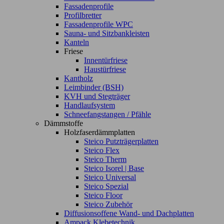
Fassadenprofile
Profilbretter
Fassadenprofile WPC
Sauna- und Sitzbankleisten
Kanteln
Friese
Innentürfriese
Haustürfriese
Kantholz
Leimbinder (BSH)
KVH und Stegträger
Handlaufsystem
Schneefangstangen / Pfähle
Dämmstoffe
Holzfaserdämmplatten
Steico Putzträgerplatten
Steico Flex
Steico Therm
Steico Isorel | Base
Steico Universal
Steico Spezial
Steico Floor
Steico Zubehör
Diffusionsoffene Wand- und Dachplatten
Ampack Klebetechnik