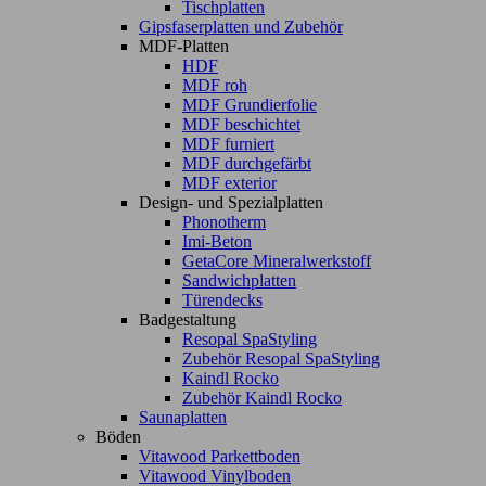
Tischplatten
Gipsfaserplatten und Zubehör
MDF-Platten
HDF
MDF roh
MDF Grundierfolie
MDF beschichtet
MDF furniert
MDF durchgefärbt
MDF exterior
Design- und Spezialplatten
Phonotherm
Imi-Beton
GetaCore Mineralwerkstoff
Sandwichplatten
Türendecks
Badgestaltung
Resopal SpaStyling
Zubehör Resopal SpaStyling
Kaindl Rocko
Zubehör Kaindl Rocko
Saunaplatten
Böden
Vitawood Parkettboden
Vitawood Vinylboden