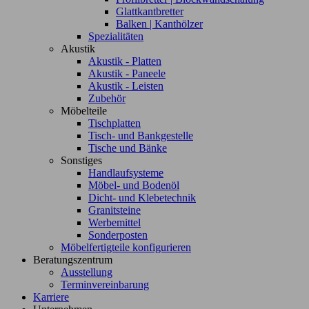
Glattkantbretter
Balken | Kanthölzer
Spezialitäten
Akustik
Akustik - Platten
Akustik - Paneele
Akustik - Leisten
Zubehör
Möbelteile
Tischplatten
Tisch- und Bankgestelle
Tische und Bänke
Sonstiges
Handlaufsysteme
Möbel- und Bodenöl
Dicht- und Klebetechnik
Granitsteine
Werbemittel
Sonderposten
Möbelfertigteile konfigurieren
Beratungszentrum
Ausstellung
Terminvereinbarung
Karriere