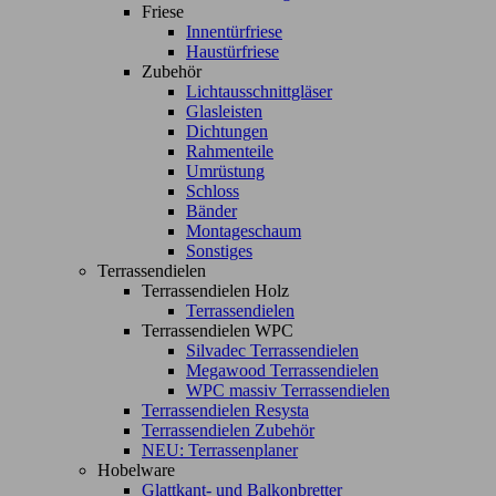
Friese
Innentürfriese
Haustürfriese
Zubehör
Lichtausschnittgläser
Glasleisten
Dichtungen
Rahmenteile
Umrüstung
Schloss
Bänder
Montageschaum
Sonstiges
Terrassendielen
Terrassendielen Holz
Terrassendielen
Terrassendielen WPC
Silvadec Terrassendielen
Megawood Terrassendielen
WPC massiv Terrassendielen
Terrassendielen Resysta
Terrassendielen Zubehör
NEU: Terrassenplaner
Hobelware
Glattkant- und Balkonbretter