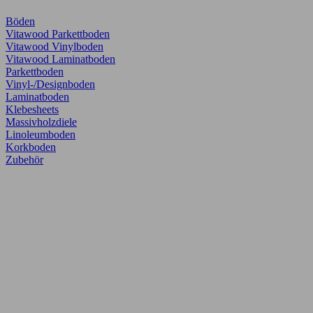
Böden
Vitawood Parkettboden
Vitawood Vinylboden
Vitawood Laminatboden
Parkettboden
Vinyl-/Designboden
Laminatboden
Klebesheets
Massivholzdiele
Linoleumboden
Korkboden
Zubehör