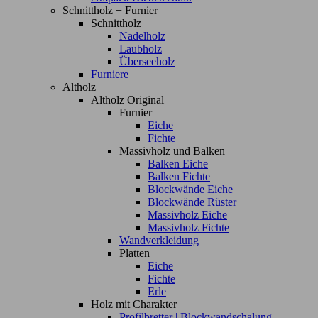
Schnittholz + Furnier
Schnittholz
Nadelholz
Laubholz
Überseeholz
Furniere
Altholz
Altholz Original
Furnier
Eiche
Fichte
Massivholz und Balken
Balken Eiche
Balken Fichte
Blockwände Eiche
Blockwände Rüster
Massivholz Eiche
Massivholz Fichte
Wandverkleidung
Platten
Eiche
Fichte
Erle
Holz mit Charakter
Profilbretter | Blockwandschalung