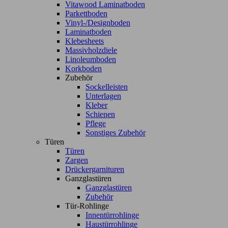
Vitawood Laminatboden
Parkettboden
Vinyl-/Designboden
Laminatboden
Klebesheets
Massivholzdiele
Linoleumboden
Korkboden
Zubehör
Sockelleisten
Unterlagen
Kleber
Schienen
Pflege
Sonstiges Zubehör
Türen
Türen
Zargen
Drückergarnituren
Ganzglastüren
Ganzglastüren
Zubehör
Tür-Rohlinge
Innentürrohlinge
Haustürrohlinge