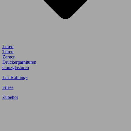
Türen
Türen
Zargen
Drückergarnituren
Ganzglastüren
Tür-Rohlinge
Friese
Zubehör