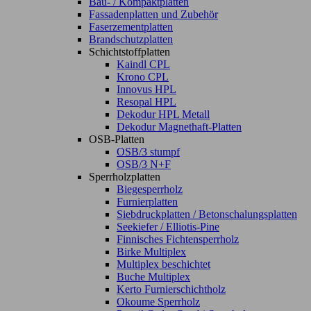
Bau- / Kompaktplatten
Fassadenplatten und Zubehör
Faserzementplatten
Brandschutzplatten
Schichtstoffplatten
Kaindl CPL
Krono CPL
Innovus HPL
Resopal HPL
Dekodur HPL Metall
Dekodur Magnethaft-Platten
OSB-Platten
OSB/3 stumpf
OSB/3 N+F
Sperrholzplatten
Biegesperrholz
Furnierplatten
Siebdruckplatten / Betonschalungsplatten
Seekiefer / Elliotis-Pine
Finnisches Fichtensperrholz
Birke Multiplex
Multiplex beschichtet
Buche Multiplex
Kerto Furnierschichtholz
Okoume Sperrholz