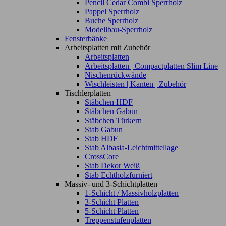
Pencil Cedar Combi Sperrholz
Pappel Sperrholz
Buche Sperrholz
Modellbau-Sperrholz
Fensterbänke
Arbeitsplatten mit Zubehör
Arbeitsplatten
Arbeitsplatten | Compactplatten Slim Line
Nischenrückwände
Wischleisten | Kanten | Zubehör
Tischlerplatten
Stäbchen HDF
Stäbchen Gabun
Stäbchen Türkern
Stab Gabun
Stab HDF
Stab Albasia-Leichtmittellage
CrossCore
Stab Dekor Weiß
Stab Echtholzfurniert
Massiv- und 3-Schichtplatten
1-Schicht / Massivholzplatten
3-Schicht Platten
5-Schicht Platten
Treppenstufenplatten