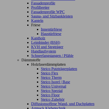
Fassadenprofile
Profilbretter
Fassadenprofile WPC
Sauna- und Sitzbankleisten
Kanteln
Friese
Innentürfriese
Haustürfriese
Kantholz
Leimbinder (BSH)
KVH und Stegträger
Handlaufsystem
Schneefangstangen / Pfähle
Dämmstoffe
Holzfaserdämmplatten
Steico Putzträgerplatten
Steico Flex
Steico Therm
Steico Isorel | Base
Steico Universal
Steico Spezial
Steico Floor
Steico Zubehör
Diffusionsoffene Wand- und Dachplatten
Ampack Klebetechnik