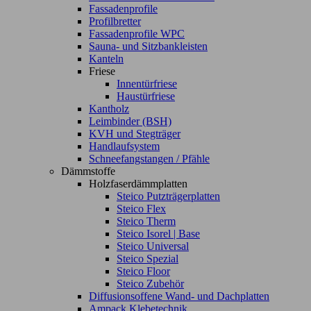
Fassadenprofile
Profilbretter
Fassadenprofile WPC
Sauna- und Sitzbankleisten
Kanteln
Friese
Innentürfriese
Haustürfriese
Kantholz
Leimbinder (BSH)
KVH und Stegträger
Handlaufsystem
Schneefangstangen / Pfähle
Dämmstoffe
Holzfaserdämmplatten
Steico Putzträgerplatten
Steico Flex
Steico Therm
Steico Isorel | Base
Steico Universal
Steico Spezial
Steico Floor
Steico Zubehör
Diffusionsoffene Wand- und Dachplatten
Ampack Klebetechnik