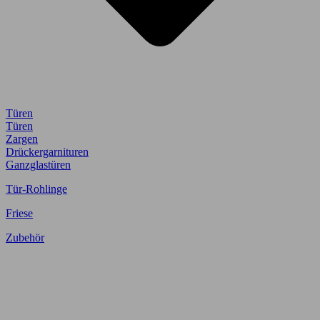
Türen
Türen
Zargen
Drückergarnituren
Ganzglastüren
Tür-Rohlinge
Friese
Zubehör