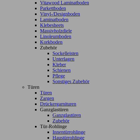
Vitawood Laminatboden
Parkettboden
Vinyl-/Designboden
Laminatboden
Klebesheets
Massivholzdiele
Linoleumboden
Korkboden
Zubehör
Sockelleisten
Unterlagen
Kleber
Schienen
Pflege
Sonstiges Zubehör
Türen
Türen
Zargen
Drückergarnituren
Ganzglastüren
Ganzglastüren
Zubehör
Tür-Rohlinge
Innentürrohlinge
Haustürrohlinge