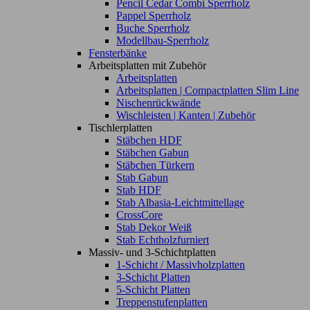
Pencil Cedar Combi Sperrholz
Pappel Sperrholz
Buche Sperrholz
Modellbau-Sperrholz
Fensterbänke
Arbeitsplatten mit Zubehör
Arbeitsplatten
Arbeitsplatten | Compactplatten Slim Line
Nischenrückwände
Wischleisten | Kanten | Zubehör
Tischlerplatten
Stäbchen HDF
Stäbchen Gabun
Stäbchen Türkern
Stab Gabun
Stab HDF
Stab Albasia-Leichtmittellage
CrossCore
Stab Dekor Weiß
Stab Echtholzfurniert
Massiv- und 3-Schichtplatten
1-Schicht / Massivholzplatten
3-Schicht Platten
5-Schicht Platten
Treppenstufenplatten