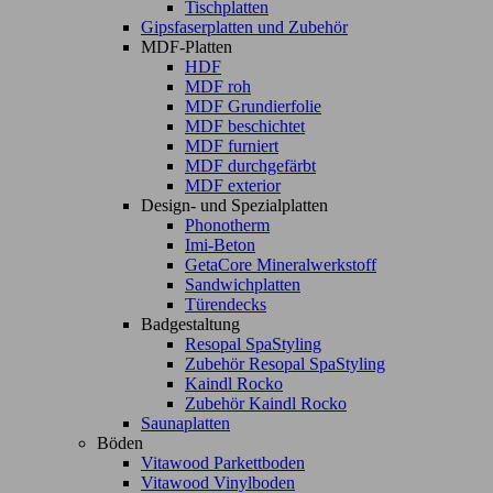
Tischplatten
Gipsfaserplatten und Zubehör
MDF-Platten
HDF
MDF roh
MDF Grundierfolie
MDF beschichtet
MDF furniert
MDF durchgefärbt
MDF exterior
Design- und Spezialplatten
Phonotherm
Imi-Beton
GetaCore Mineralwerkstoff
Sandwichplatten
Türendecks
Badgestaltung
Resopal SpaStyling
Zubehör Resopal SpaStyling
Kaindl Rocko
Zubehör Kaindl Rocko
Saunaplatten
Böden
Vitawood Parkettboden
Vitawood Vinylboden