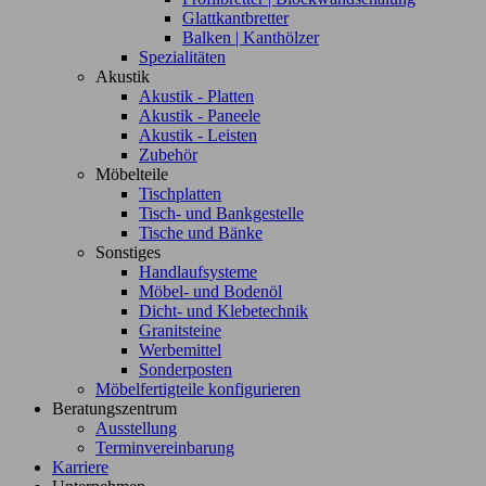
Glattkantbretter
Balken | Kanthölzer
Spezialitäten
Akustik
Akustik - Platten
Akustik - Paneele
Akustik - Leisten
Zubehör
Möbelteile
Tischplatten
Tisch- und Bankgestelle
Tische und Bänke
Sonstiges
Handlaufsysteme
Möbel- und Bodenöl
Dicht- und Klebetechnik
Granitsteine
Werbemittel
Sonderposten
Möbelfertigteile konfigurieren
Beratungszentrum
Ausstellung
Terminvereinbarung
Karriere