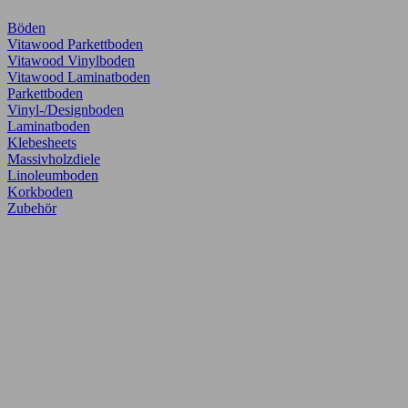
Böden
Vitawood Parkettboden
Vitawood Vinylboden
Vitawood Laminatboden
Parkettboden
Vinyl-/Designboden
Laminatboden
Klebesheets
Massivholzdiele
Linoleumboden
Korkboden
Zubehör