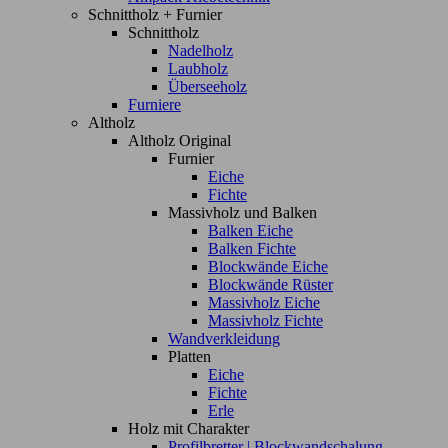
Schnittholz + Furnier
Schnittholz
Nadelholz
Laubholz
Überseeholz
Furniere
Altholz
Altholz Original
Furnier
Eiche
Fichte
Massivholz und Balken
Balken Eiche
Balken Fichte
Blockwände Eiche
Blockwände Rüster
Massivholz Eiche
Massivholz Fichte
Wandverkleidung
Platten
Eiche
Fichte
Erle
Holz mit Charakter
Profilbretter | Blockwandschalung