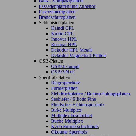
Bau- / Kompaktplatten
Fassadenplatten und Zubehör
Faserzementplatten
Brandschutzplatten
Schichtstoffplatten
Kaindl CPL
Krono CPL
Innovus HPL
Resopal HPL
Dekodur HPL Metall
Dekodur Magnethaft-Platten
OSB-Platten
OSB/3 stumpf
OSB/3 N+F
Sperrholzplatten
Biegesperrholz
Furnierplatten
Siebdruckplatten / Betonschalungsplatten
Seekiefer / Elliotis-Pine
Finnisches Fichtensperrholz
Birke Multiplex
Multiplex beschichtet
Buche Multiplex
Kerto Furnierschichtholz
Okoume Sperrholz