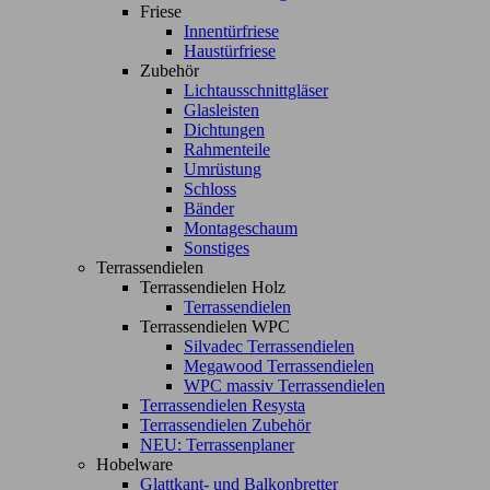
Friese
Innentürfriese
Haustürfriese
Zubehör
Lichtausschnittgläser
Glasleisten
Dichtungen
Rahmenteile
Umrüstung
Schloss
Bänder
Montageschaum
Sonstiges
Terrassendielen
Terrassendielen Holz
Terrassendielen
Terrassendielen WPC
Silvadec Terrassendielen
Megawood Terrassendielen
WPC massiv Terrassendielen
Terrassendielen Resysta
Terrassendielen Zubehör
NEU: Terrassenplaner
Hobelware
Glattkant- und Balkonbretter