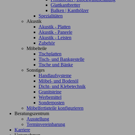
Glattkantbretter
Balken | Kanthölzer
Spezialitäten
Akustik
Akustik - Platten
Akustik - Paneele
Akustik - Leisten
Zubehör
Möbelteile
Tischplatten
Tisch- und Bankgestelle
Tische und Bänke
Sonstiges
Handlaufsysteme
Möbel- und Bodenöl
Dicht- und Klebetechnik
Granitsteine
Werbemittel
Sonderposten
Möbelfertigteile konfigurieren
Beratungszentrum
Ausstellung
Terminvereinbarung
Karriere