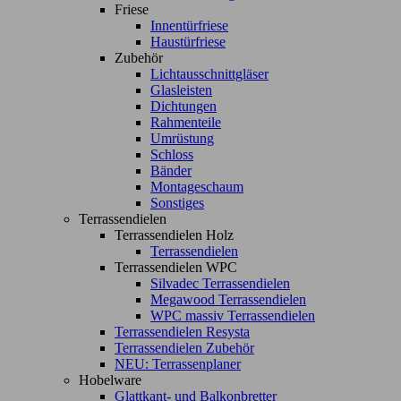
Friese
Innentürfriese
Haustürfriese
Zubehör
Lichtausschnittgläser
Glasleisten
Dichtungen
Rahmenteile
Umrüstung
Schloss
Bänder
Montageschaum
Sonstiges
Terrassendielen
Terrassendielen Holz
Terrassendielen
Terrassendielen WPC
Silvadec Terrassendielen
Megawood Terrassendielen
WPC massiv Terrassendielen
Terrassendielen Resysta
Terrassendielen Zubehör
NEU: Terrassenplaner
Hobelware
Glattkant- und Balkonbretter