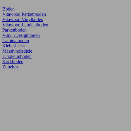
Böden
Vitawood Parkettboden
Vitawood Vinylboden
Vitawood Laminatboden
Parkettboden
Vinyl-/Designboden
Laminatboden
Klebesheets
Massivholzdiele
Linoleumboden
Korkboden
Zubehör