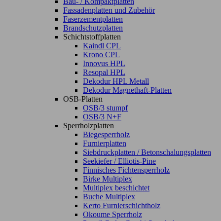
Bau- / Kompaktplatten
Fassadenplatten und Zubehör
Faserzementplatten
Brandschutzplatten
Schichtstoffplatten
Kaindl CPL
Krono CPL
Innovus HPL
Resopal HPL
Dekodur HPL Metall
Dekodur Magnethaft-Platten
OSB-Platten
OSB/3 stumpf
OSB/3 N+F
Sperrholzplatten
Biegesperrholz
Furnierplatten
Siebdruckplatten / Betonschalungsplatten
Seekiefer / Elliotis-Pine
Finnisches Fichtensperrholz
Birke Multiplex
Multiplex beschichtet
Buche Multiplex
Kerto Furnierschichtholz
Okoume Sperrholz