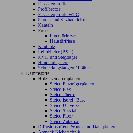
Fassadenprofile
Profilbretter
Fassadenprofile WPC
Sauna- und Sitzbankleisten
Kanteln
Friese
Innentürfriese
Haustürfriese
Kantholz
Leimbinder (BSH)
KVH und Stegträger
Handlaufsystem
Schneefangstangen / Pfähle
Dämmstoffe
Holzfaserdämmplatten
Steico Putzträgerplatten
Steico Flex
Steico Therm
Steico Isorel | Base
Steico Universal
Steico Spezial
Steico Floor
Steico Zubehör
Diffusionsoffene Wand- und Dachplatten
Ampack Klebetechnik