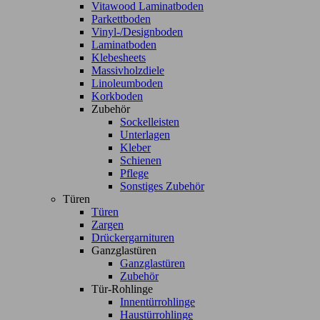
Vitawood Laminatboden
Parkettboden
Vinyl-/Designboden
Laminatboden
Klebesheets
Massivholzdiele
Linoleumboden
Korkboden
Zubehör
Sockelleisten
Unterlagen
Kleber
Schienen
Pflege
Sonstiges Zubehör
Türen
Türen
Zargen
Drückergarnituren
Ganzglastüren
Ganzglastüren
Zubehör
Tür-Rohlinge
Innentürrohlinge
Haustürrohlinge