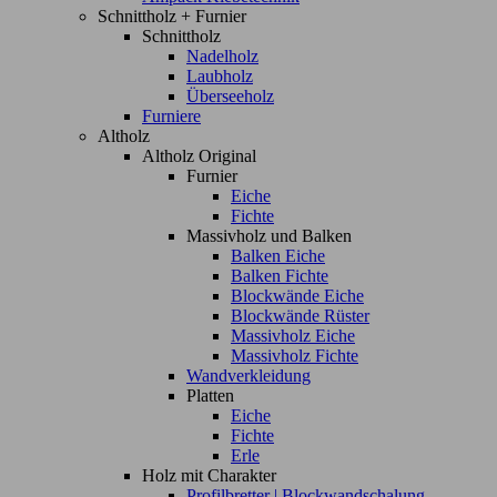
Schnittholz + Furnier
Schnittholz
Nadelholz
Laubholz
Überseeholz
Furniere
Altholz
Altholz Original
Furnier
Eiche
Fichte
Massivholz und Balken
Balken Eiche
Balken Fichte
Blockwände Eiche
Blockwände Rüster
Massivholz Eiche
Massivholz Fichte
Wandverkleidung
Platten
Eiche
Fichte
Erle
Holz mit Charakter
Profilbretter | Blockwandschalung