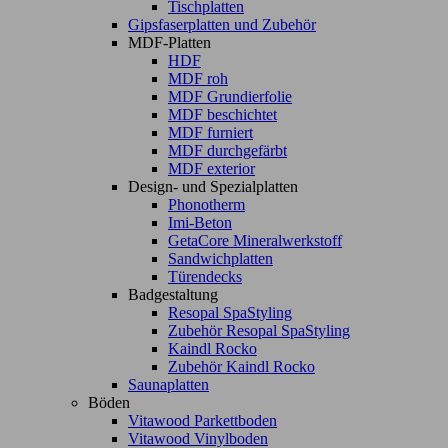
Tischplatten
Gipsfaserplatten und Zubehör
MDF-Platten
HDF
MDF roh
MDF Grundierfolie
MDF beschichtet
MDF furniert
MDF durchgefärbt
MDF exterior
Design- und Spezialplatten
Phonotherm
Imi-Beton
GetaCore Mineralwerkstoff
Sandwichplatten
Türendecks
Badgestaltung
Resopal SpaStyling
Zubehör Resopal SpaStyling
Kaindl Rocko
Zubehör Kaindl Rocko
Saunaplatten
Böden
Vitawood Parkettboden
Vitawood Vinylboden