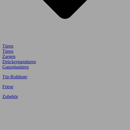
Türen
Türen
Zargen
Drückergarnituren
Ganzglastüren
Tür-Rohlinge
Friese
Zubehör