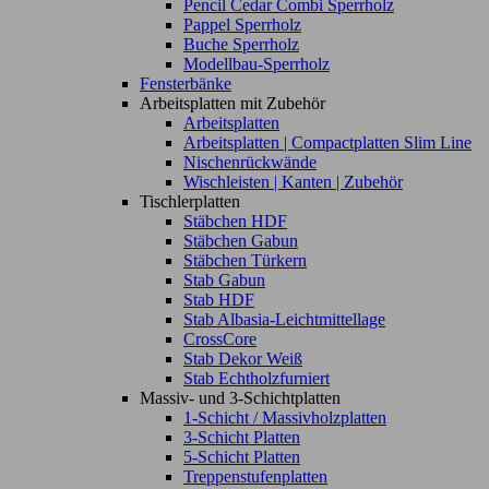
Pencil Cedar Combi Sperrholz
Pappel Sperrholz
Buche Sperrholz
Modellbau-Sperrholz
Fensterbänke
Arbeitsplatten mit Zubehör
Arbeitsplatten
Arbeitsplatten | Compactplatten Slim Line
Nischenrückwände
Wischleisten | Kanten | Zubehör
Tischlerplatten
Stäbchen HDF
Stäbchen Gabun
Stäbchen Türkern
Stab Gabun
Stab HDF
Stab Albasia-Leichtmittellage
CrossCore
Stab Dekor Weiß
Stab Echtholzfurniert
Massiv- und 3-Schichtplatten
1-Schicht / Massivholzplatten
3-Schicht Platten
5-Schicht Platten
Treppenstufenplatten