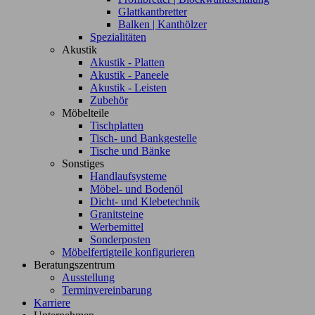
Glattkantbretter
Balken | Kanthölzer
Spezialitäten
Akustik
Akustik - Platten
Akustik - Paneele
Akustik - Leisten
Zubehör
Möbelteile
Tischplatten
Tisch- und Bankgestelle
Tische und Bänke
Sonstiges
Handlaufsysteme
Möbel- und Bodenöl
Dicht- und Klebetechnik
Granitsteine
Werbemittel
Sonderposten
Möbelfertigteile konfigurieren
Beratungszentrum
Ausstellung
Terminvereinbarung
Karriere