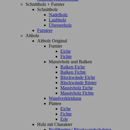
Schnittholz + Furnier
Schnittholz
Nadelholz
Laubholz
Überseeholz
Furniere
Altholz
Altholz Original
Furnier
Eiche
Fichte
Massivholz und Balken
Balken Eiche
Balken Fichte
Blockwände Eiche
Blockwände Rüster
Massivholz Eiche
Massivholz Fichte
Wandverkleidung
Platten
Eiche
Fichte
Erle
Holz mit Charakter
Profilbretter | Blockwandschalung