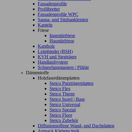
Fassadenprofile
Profilbretter
Fassadenprofile WPC
Sauna- und Sitzbankleisten
Kanteln
Friese
Innentürfriese
Haustürfriese
Kantholz
Leimbinder (BSH)
KVH und Stegträger
Handlaufsystem
Schneefangstangen / Pfähle
Dämmstoffe
Holzfaserdämmplatten
Steico Putzträgerplatten
Steico Flex
Steico Therm
Steico Isorel | Base
Steico Universal
Steico Spezial
Steico Floor
Steico Zubehör
Diffusionsoffene Wand- und Dachplatten
Ampack Klebetechnik