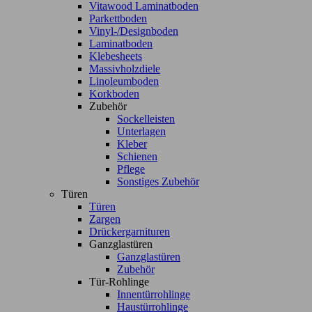
Vitawood Laminatboden
Parkettboden
Vinyl-/Designboden
Laminatboden
Klebesheets
Massivholzdiele
Linoleumboden
Korkboden
Zubehör
Sockelleisten
Unterlagen
Kleber
Schienen
Pflege
Sonstiges Zubehör
Türen
Türen
Zargen
Drückergarnituren
Ganzglastüren
Ganzglastüren
Zubehör
Tür-Rohlinge
Innentürrohlinge
Haustürrohlinge