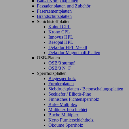
Bau- / Kompaktplatten
Fassadenplatten und Zubehör
Faserzementplatten
Brandschutzplatten
Schichtstoffplatten
Kaindl CPL
Krono CPL
Innovus HPL
Resopal HPL
Dekodur HPL Metall
Dekodur Magnethaft-Platten
OSB-Platten
OSB/3 stumpf
OSB/3 N+F
Sperrholzplatten
Biegesperrholz
Furnierplatten
Siebdruckplatten / Betonschalungsplatten
Seekiefer / Elliotis-Pine
Finnisches Fichtensperrholz
Birke Multiplex
Multiplex beschichtet
Buche Multiplex
Kerto Furnierschichtholz
Okoume Sperrholz