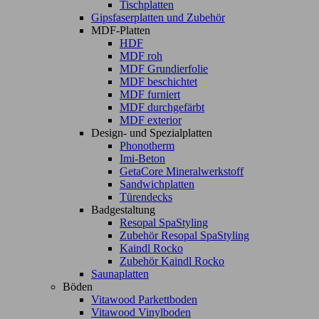
Tischplatten
Gipsfaserplatten und Zubehör
MDF-Platten
HDF
MDF roh
MDF Grundierfolie
MDF beschichtet
MDF furniert
MDF durchgefärbt
MDF exterior
Design- und Spezialplatten
Phonotherm
Imi-Beton
GetaCore Mineralwerkstoff
Sandwichplatten
Türendecks
Badgestaltung
Resopal SpaStyling
Zubehör Resopal SpaStyling
Kaindl Rocko
Zubehör Kaindl Rocko
Saunaplatten
Böden
Vitawood Parkettboden
Vitawood Vinylboden