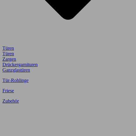
Türen
Türen
Zargen
Drückergarnituren
Ganzglastüren
Tür-Rohlinge
Friese
Zubehör