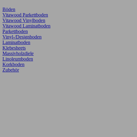
Böden
Vitawood Parkettboden
Vitawood Vinylboden
Vitawood Laminatboden
Parkettboden
Vinyl-/Designboden
Laminatboden
Klebesheets
Massivholzdiele
Linoleumboden
Korkboden
Zubehör