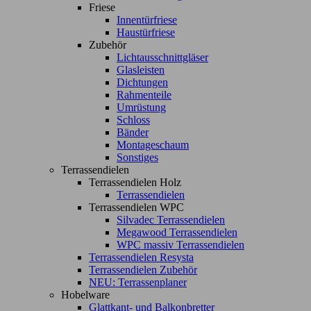
Friese
Innentürfriese
Haustürfriese
Zubehör
Lichtausschnittgläser
Glasleisten
Dichtungen
Rahmenteile
Umrüstung
Schloss
Bänder
Montageschaum
Sonstiges
Terrassendielen
Terrassendielen Holz
Terrassendielen
Terrassendielen WPC
Silvadec Terrassendielen
Megawood Terrassendielen
WPC massiv Terrassendielen
Terrassendielen Resysta
Terrassendielen Zubehör
NEU: Terrassenplaner
Hobelware
Glattkant- und Balkonbretter