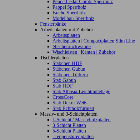
Pencil Cedar Combi Sperrholz
Pappel Sperrholz
Buche Sperrholz
Modellbau-Sperrholz
Fensterbänke
Arbeitsplatten mit Zubehör
Arbeitsplatten
Arbeitsplatten | Compactplatten Slim Line
Nischenrückwände
Wischleisten | Kanten | Zubehör
Tischlerplatten
Stäbchen HDF
Stäbchen Gabun
Stäbchen Türkern
Stab Gabun
Stab HDF
Stab Albasia-Leichtmittellage
CrossCore
Stab Dekor Weiß
Stab Echtholzfurniert
Massiv- und 3-Schichtplatten
1-Schicht / Massivholzplatten
3-Schicht Platten
5-Schicht Platten
Treppenstufenplatten