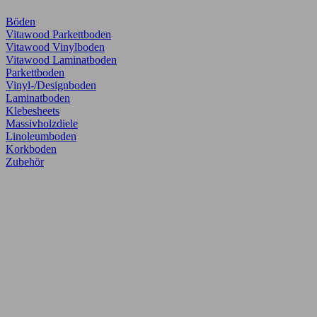
Böden
Vitawood Parkettboden
Vitawood Vinylboden
Vitawood Laminatboden
Parkettboden
Vinyl-/Designboden
Laminatboden
Klebesheets
Massivholzdiele
Linoleumboden
Korkboden
Zubehör