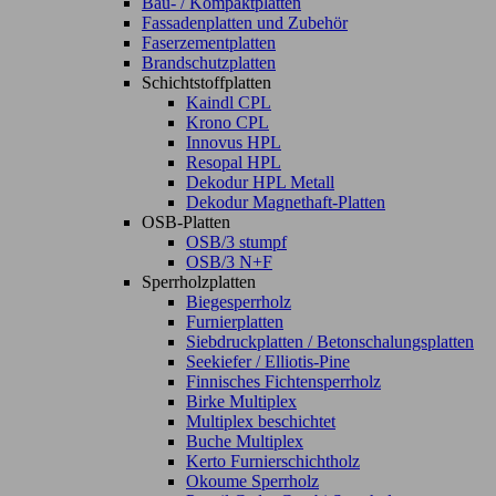
Bau- / Kompaktplatten
Fassadenplatten und Zubehör
Faserzementplatten
Brandschutzplatten
Schichtstoffplatten
Kaindl CPL
Krono CPL
Innovus HPL
Resopal HPL
Dekodur HPL Metall
Dekodur Magnethaft-Platten
OSB-Platten
OSB/3 stumpf
OSB/3 N+F
Sperrholzplatten
Biegesperrholz
Furnierplatten
Siebdruckplatten / Betonschalungsplatten
Seekiefer / Elliotis-Pine
Finnisches Fichtensperrholz
Birke Multiplex
Multiplex beschichtet
Buche Multiplex
Kerto Furnierschichtholz
Okoume Sperrholz