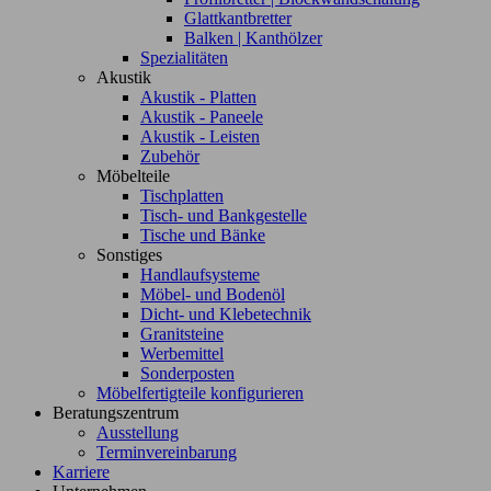
Glattkantbretter
Balken | Kanthölzer
Spezialitäten
Akustik
Akustik - Platten
Akustik - Paneele
Akustik - Leisten
Zubehör
Möbelteile
Tischplatten
Tisch- und Bankgestelle
Tische und Bänke
Sonstiges
Handlaufsysteme
Möbel- und Bodenöl
Dicht- und Klebetechnik
Granitsteine
Werbemittel
Sonderposten
Möbelfertigteile konfigurieren
Beratungszentrum
Ausstellung
Terminvereinbarung
Karriere