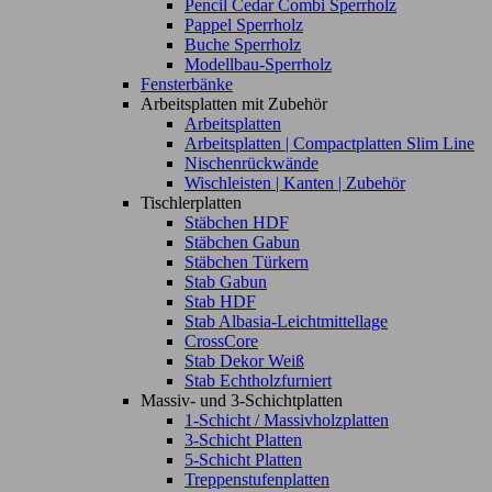
Pencil Cedar Combi Sperrholz
Pappel Sperrholz
Buche Sperrholz
Modellbau-Sperrholz
Fensterbänke
Arbeitsplatten mit Zubehör
Arbeitsplatten
Arbeitsplatten | Compactplatten Slim Line
Nischenrückwände
Wischleisten | Kanten | Zubehör
Tischlerplatten
Stäbchen HDF
Stäbchen Gabun
Stäbchen Türkern
Stab Gabun
Stab HDF
Stab Albasia-Leichtmittellage
CrossCore
Stab Dekor Weiß
Stab Echtholzfurniert
Massiv- und 3-Schichtplatten
1-Schicht / Massivholzplatten
3-Schicht Platten
5-Schicht Platten
Treppenstufenplatten