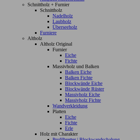
Schnittholz + Furnier
Schnittholz
Nadelholz
Laubholz
Überseeholz
Furniere
Altholz
Altholz Original
Furnier
Eiche
Fichte
Massivholz und Balken
Balken Eiche
Balken Fichte
Blockwände Eiche
Blockwände Rüster
Massivholz Eiche
Massivholz Fichte
Wandverkleidung
Platten
Eiche
Fichte
Erle
Holz mit Charakter
Profilbretter | Blockwandschalung