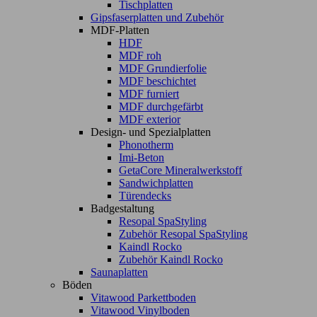
Tischplatten
Gipsfaserplatten und Zubehör
MDF-Platten
HDF
MDF roh
MDF Grundierfolie
MDF beschichtet
MDF furniert
MDF durchgefärbt
MDF exterior
Design- und Spezialplatten
Phonotherm
Imi-Beton
GetaCore Mineralwerkstoff
Sandwichplatten
Türendecks
Badgestaltung
Resopal SpaStyling
Zubehör Resopal SpaStyling
Kaindl Rocko
Zubehör Kaindl Rocko
Saunaplatten
Böden
Vitawood Parkettboden
Vitawood Vinylboden