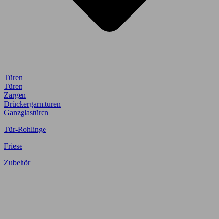
Türen
Türen
Zargen
Drückergarnituren
Ganzglastüren
Tür-Rohlinge
Friese
Zubehör