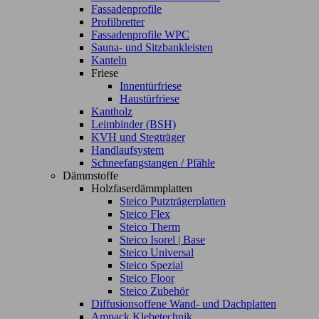
Fassadenprofile
Profilbretter
Fassadenprofile WPC
Sauna- und Sitzbankleisten
Kanteln
Friese
Innentürfriese
Haustürfriese
Kantholz
Leimbinder (BSH)
KVH und Stegträger
Handlaufsystem
Schneefangstangen / Pfähle
Dämmstoffe
Holzfaserdämmplatten
Steico Putzträgerplatten
Steico Flex
Steico Therm
Steico Isorel | Base
Steico Universal
Steico Spezial
Steico Floor
Steico Zubehör
Diffusionsoffene Wand- und Dachplatten
Ampack Klebetechnik