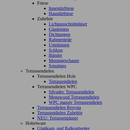
Friese
Innentürfriese
Haustürfriese
Zubehör
Lichtausschnittgläser
Glasleisten
Dichtungen
Rahmenteile
Umrüstung
Schloss
Bänder
Montageschaum
Sonstiges
Terrassendielen
Terrassendielen Holz
Terrassendielen
Terrassendielen WPC
Silvadec Terrassendielen
Megawood Terrassendielen
WPC massiv Terrassendielen
Terrassendielen Resysta
Terrassendielen Zubehör
NEU: Terrassenplaner
Hobelware
Glattkant- und Balkonbretter