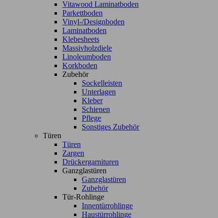
Vitawood Laminatboden
Parkettboden
Vinyl-/Designboden
Laminatboden
Klebesheets
Massivholzdiele
Linoleumboden
Korkboden
Zubehör
Sockelleisten
Unterlagen
Kleber
Schienen
Pflege
Sonstiges Zubehör
Türen
Türen
Zargen
Drückergarnituren
Ganzglastüren
Ganzglastüren
Zubehör
Tür-Rohlinge
Innentürrohlinge
Haustürrohlinge