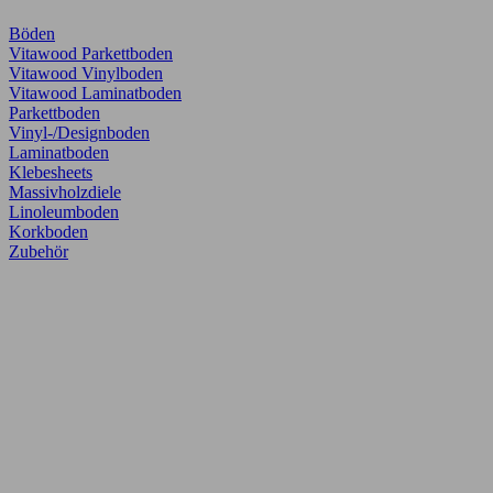
Böden
Vitawood Parkettboden
Vitawood Vinylboden
Vitawood Laminatboden
Parkettboden
Vinyl-/Designboden
Laminatboden
Klebesheets
Massivholzdiele
Linoleumboden
Korkboden
Zubehör