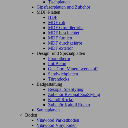
Tischplatten
Gipsfaserplatten und Zubehör
MDF-Platten
HDF
MDF roh
MDF Grundierfolie
MDF beschichtet
MDF furniert
MDF durchgefärbt
MDF exterior
Design- und Spezialplatten
Phonotherm
Imi-Beton
GetaCore Mineralwerkstoff
Sandwichplatten
Türendecks
Badgestaltung
Resopal SpaStyling
Zubehör Resopal SpaStyling
Kaindl Rocko
Zubehör Kaindl Rocko
Saunaplatten
Böden
Vitawood Parkettboden
Vitawood Vinylboden