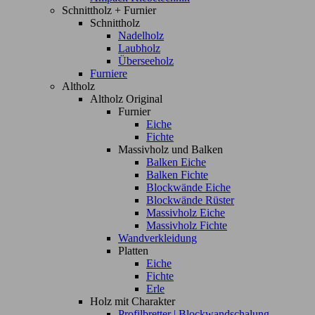
Schnittholz + Furnier
Schnittholz
Nadelholz
Laubholz
Überseeholz
Furniere
Altholz
Altholz Original
Furnier
Eiche
Fichte
Massivholz und Balken
Balken Eiche
Balken Fichte
Blockwände Eiche
Blockwände Rüster
Massivholz Eiche
Massivholz Fichte
Wandverkleidung
Platten
Eiche
Fichte
Erle
Holz mit Charakter
Profilbretter | Blockwandschalung