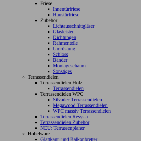
Friese
Innentürfriese
Haustürfriese
Zubehör
Lichtausschnittgläser
Glasleisten
Dichtungen
Rahmenteile
Umrüstung
Schloss
Bänder
Montageschaum
Sonstiges
Terrassendielen
Terrassendielen Holz
Terrassendielen
Terrassendielen WPC
Silvadec Terrassendielen
Megawood Terrassendielen
WPC massiv Terrassendielen
Terrassendielen Resysta
Terrassendielen Zubehör
NEU: Terrassenplaner
Hobelware
Glattkant- und Balkonbretter