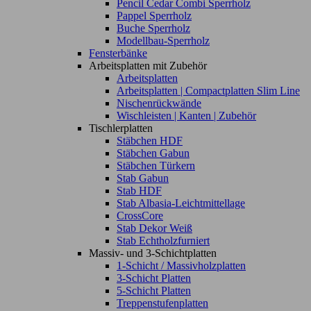
Pencil Cedar Combi Sperrholz
Pappel Sperrholz
Buche Sperrholz
Modellbau-Sperrholz
Fensterbänke
Arbeitsplatten mit Zubehör
Arbeitsplatten
Arbeitsplatten | Compactplatten Slim Line
Nischenrückwände
Wischleisten | Kanten | Zubehör
Tischlerplatten
Stäbchen HDF
Stäbchen Gabun
Stäbchen Türkern
Stab Gabun
Stab HDF
Stab Albasia-Leichtmittellage
CrossCore
Stab Dekor Weiß
Stab Echtholzfurniert
Massiv- und 3-Schichtplatten
1-Schicht / Massivholzplatten
3-Schicht Platten
5-Schicht Platten
Treppenstufenplatten