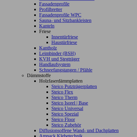
Fassadenprofile
Profilbretter
Fassadenprofile WPC
Sauna- und Sitzbankleisten
Kanteln
Friese
Innentürfriese
Haustürfriese
Kantholz
Leimbinder (BSH)
KVH und Stegträger
Handlaufsystem
Schneefangstangen / Pfähle
Dämmstoffe
Holzfaserdämmplatten
Steico Putzträgerplatten
Steico Flex
Steico Therm
Steico Isorel | Base
Steico Universal
Steico Spezial
Steico Floor
Steico Zubehör
Diffusionsoffene Wand- und Dachplatten
Ampack Klebetechnik