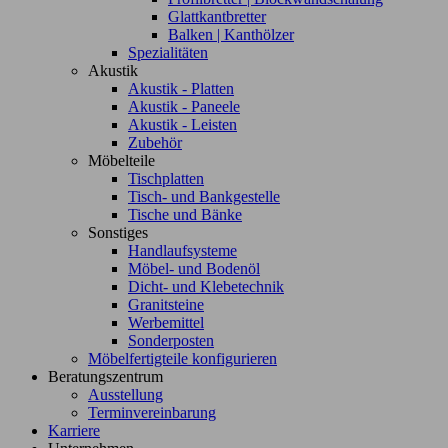
Glattkantbretter
Balken | Kanthölzer
Spezialitäten
Akustik
Akustik - Platten
Akustik - Paneele
Akustik - Leisten
Zubehör
Möbelteile
Tischplatten
Tisch- und Bankgestelle
Tische und Bänke
Sonstiges
Handlaufsysteme
Möbel- und Bodenöl
Dicht- und Klebetechnik
Granitsteine
Werbemittel
Sonderposten
Möbelfertigteile konfigurieren
Beratungszentrum
Ausstellung
Terminvereinbarung
Karriere