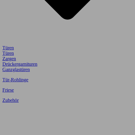
Türen
Türen
Zargen
Drückergarnituren
Ganzglastüren
Tür-Rohlinge
Friese
Zubehör