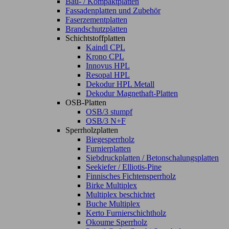
Bau- / Kompaktplatten
Fassadenplatten und Zubehör
Faserzementplatten
Brandschutzplatten
Schichtstoffplatten
Kaindl CPL
Krono CPL
Innovus HPL
Resopal HPL
Dekodur HPL Metall
Dekodur Magnethaft-Platten
OSB-Platten
OSB/3 stumpf
OSB/3 N+F
Sperrholzplatten
Biegesperrholz
Furnierplatten
Siebdruckplatten / Betonschalungsplatten
Seekiefer / Elliotis-Pine
Finnisches Fichtensperrholz
Birke Multiplex
Multiplex beschichtet
Buche Multiplex
Kerto Furnierschichtholz
Okoume Sperrholz