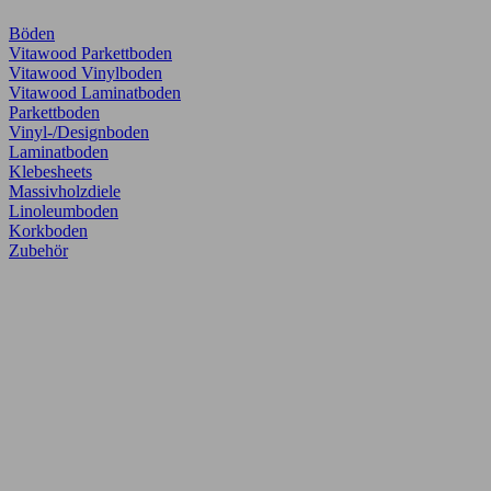
Böden
Vitawood Parkettboden
Vitawood Vinylboden
Vitawood Laminatboden
Parkettboden
Vinyl-/Designboden
Laminatboden
Klebesheets
Massivholzdiele
Linoleumboden
Korkboden
Zubehör