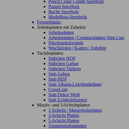
Pencil Cedar Combi Sperrholz
Pappel Sperrholz
Buche Sperrholz
Modellbau-Sperrholz
Fensterbänke
Arbeitsplatten mit Zubehör
Arbeitsplatten
Arbeitsplatten | Compactplatten Slim Line
Nischenrückwände
Wischleisten | Kanten | Zubehör
Tischlerplatten
Stäbchen HDF
Stäbchen Gabun
Stäbchen Türkern
Stab Gabun
Stab HDF
Stab Albasia-Leichtmittellage
CrossCore
Stab Dekor Weiß
Stab Echtholzfurniert
Massiv- und 3-Schichtplatten
1-Schicht / Massivholzplatten
3-Schicht Platten
5-Schicht Platten
Treppenstufenplatten