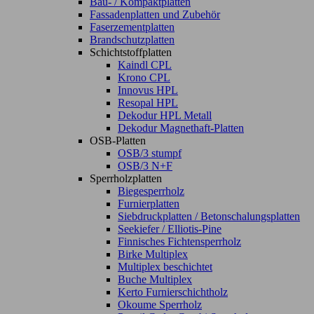
Bau- / Kompaktplatten
Fassadenplatten und Zubehör
Faserzementplatten
Brandschutzplatten
Schichtstoffplatten
Kaindl CPL
Krono CPL
Innovus HPL
Resopal HPL
Dekodur HPL Metall
Dekodur Magnethaft-Platten
OSB-Platten
OSB/3 stumpf
OSB/3 N+F
Sperrholzplatten
Biegesperrholz
Furnierplatten
Siebdruckplatten / Betonschalungsplatten
Seekiefer / Elliotis-Pine
Finnisches Fichtensperrholz
Birke Multiplex
Multiplex beschichtet
Buche Multiplex
Kerto Furnierschichtholz
Okoume Sperrholz