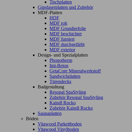
Tischplatten
Gipsfaserplatten und Zubehör
MDF-Platten
HDF
MDF roh
MDF Grundierfolie
MDF beschichtet
MDF furniert
MDF durchgefärbt
MDF exterior
Design- und Spezialplatten
Phonotherm
Imi-Beton
GetaCore Mineralwerkstoff
Sandwichplatten
Türendecks
Badgestaltung
Resopal SpaStyling
Zubehör Resopal SpaStyling
Kaindl Rocko
Zubehör Kaindl Rocko
Saunaplatten
Böden
Vitawood Parkettboden
Vitawood Vinylboden