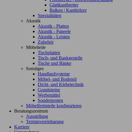
Glattkantbretter
Balken | Kanthölzer
Spezialitäten
Akustik
Akustik - Platten
Akustik - Paneele
Akustik - Leisten
Zubehör
Möbelteile
Tischplatten
Tisch- und Bankgestelle
Tische und Bänke
Sonstiges
Handlaufsysteme
Möbel- und Bodenöl
Dicht- und Klebetechnik
Granitsteine
Werbemittel
Sonderposten
Möbelfertigteile konfigurieren
Beratungszentrum
Ausstellung
Terminvereinbarung
Karriere