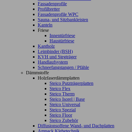
Fassadenprofile
Profilbretter
Fassadenprofile WPC
Sauna- und Sitzbankleisten
Kanteln
Friese
Innentürfriese
Haustürfriese
Kantholz
Leimbinder (BSH)
KVH und Stegträger
Handlaufsystem
Schneefangstangen / Pfähle
Dämmstoffe
Holzfaserdämmplatten
Steico Putzträgerplatten
Steico Flex
Steico Therm
Steico Isorel | Base
Steico Universal
Steico Spezial
Steico Floor
Steico Zubehör
Diffusionsoffene Wand- und Dachplatten
Ampack Klebetechnik