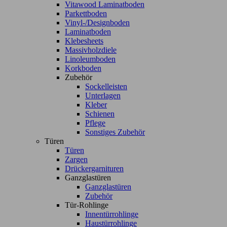
Vitawood Laminatboden
Parkettboden
Vinyl-/Designboden
Laminatboden
Klebesheets
Massivholzdiele
Linoleumboden
Korkboden
Zubehör
Sockelleisten
Unterlagen
Kleber
Schienen
Pflege
Sonstiges Zubehör
Türen
Türen
Zargen
Drückergarnituren
Ganzglastüren
Ganzglastüren
Zubehör
Tür-Rohlinge
Innentürrohlinge
Haustürrohlinge