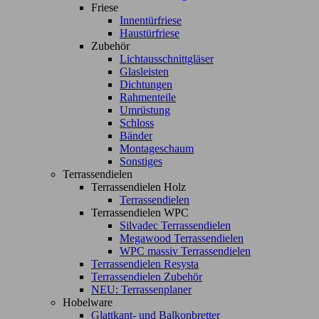
Friese
Innentürfriese
Haustürfriese
Zubehör
Lichtausschnittgläser
Glasleisten
Dichtungen
Rahmenteile
Umrüstung
Schloss
Bänder
Montageschaum
Sonstiges
Terrassendielen
Terrassendielen Holz
Terrassendielen
Terrassendielen WPC
Silvadec Terrassendielen
Megawood Terrassendielen
WPC massiv Terrassendielen
Terrassendielen Resysta
Terrassendielen Zubehör
NEU: Terrassenplaner
Hobelware
Glattkant- und Balkonbretter