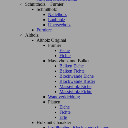
Schnittholz + Furnier
Schnittholz
Nadelholz
Laubholz
Überseeholz
Furniere
Altholz
Altholz Original
Furnier
Eiche
Fichte
Massivholz und Balken
Balken Eiche
Balken Fichte
Blockwände Eiche
Blockwände Rüster
Massivholz Eiche
Massivholz Fichte
Wandverkleidung
Platten
Eiche
Fichte
Erle
Holz mit Charakter
Profilbretter | Blockwandschalung