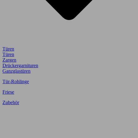
Türen
Türen
Zargen
Drückergarnituren
Ganzglastüren
Tür-Rohlinge
Friese
Zubehör