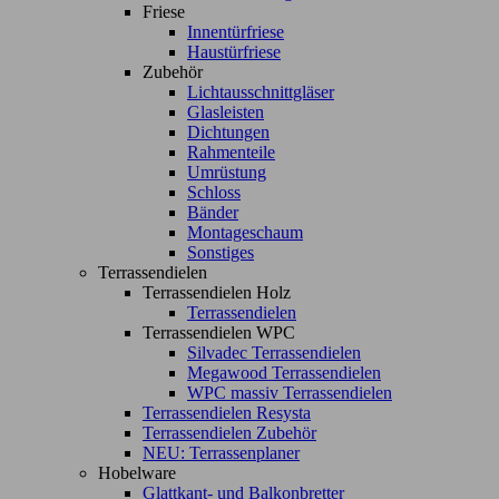
Friese
Innentürfriese
Haustürfriese
Zubehör
Lichtausschnittgläser
Glasleisten
Dichtungen
Rahmenteile
Umrüstung
Schloss
Bänder
Montageschaum
Sonstiges
Terrassendielen
Terrassendielen Holz
Terrassendielen
Terrassendielen WPC
Silvadec Terrassendielen
Megawood Terrassendielen
WPC massiv Terrassendielen
Terrassendielen Resysta
Terrassendielen Zubehör
NEU: Terrassenplaner
Hobelware
Glattkant- und Balkonbretter