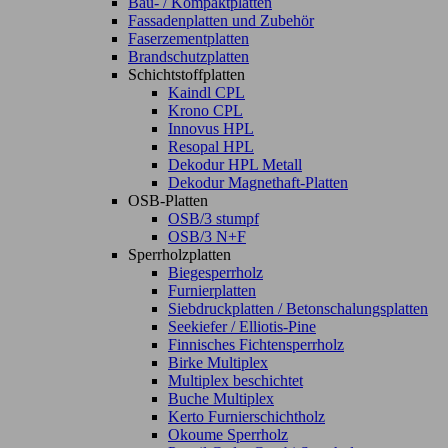
Bau- / Kompaktplatten
Fassadenplatten und Zubehör
Faserzementplatten
Brandschutzplatten
Schichtstoffplatten
Kaindl CPL
Krono CPL
Innovus HPL
Resopal HPL
Dekodur HPL Metall
Dekodur Magnethaft-Platten
OSB-Platten
OSB/3 stumpf
OSB/3 N+F
Sperrholzplatten
Biegesperrholz
Furnierplatten
Siebdruckplatten / Betonschalungsplatten
Seekiefer / Elliotis-Pine
Finnisches Fichtensperrholz
Birke Multiplex
Multiplex beschichtet
Buche Multiplex
Kerto Furnierschichtholz
Okoume Sperrholz