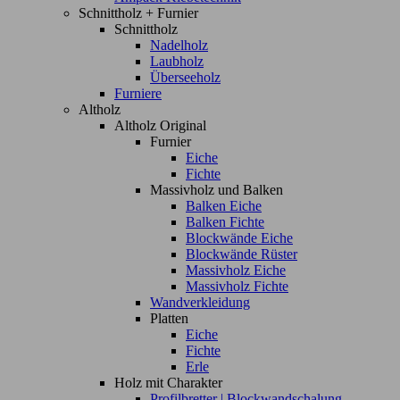
Schnittholz + Furnier
Schnittholz
Nadelholz
Laubholz
Überseeholz
Furniere
Altholz
Altholz Original
Furnier
Eiche
Fichte
Massivholz und Balken
Balken Eiche
Balken Fichte
Blockwände Eiche
Blockwände Rüster
Massivholz Eiche
Massivholz Fichte
Wandverkleidung
Platten
Eiche
Fichte
Erle
Holz mit Charakter
Profilbretter | Blockwandschalung