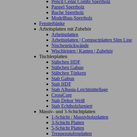
Pencil Cedar Combi Sperrholz
Pappel Sperrholz
Buche Sperrholz
Modellbau-Sperrholz
Fensterbänke
Arbeitsplatten mit Zubehör
Arbeitsplatten
Arbeitsplatten | Compactplatten Slim Line
Nischenrückwände
Wischleisten | Kanten | Zubehör
Tischlerplatten
Stäbchen HDF
Stäbchen Gabun
Stäbchen Türkern
Stab Gabun
Stab HDF
Stab Albasia-Leichtmittellage
CrossCore
Stab Dekor Weiß
Stab Echtholzfurniert
Massiv- und 3-Schichtplatten
1-Schicht / Massivholzplatten
3-Schicht Platten
5-Schicht Platten
Treppenstufenplatten