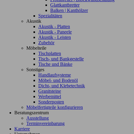
Glattkantbretter
Balken | Kanthölzer
Spezialitäten
Akustik
Akustik - Platten
Akustik - Paneele
Akustik - Leisten
Zubehör
Möbelteile
Tischplatten
Tisch- und Bankgestelle
Tische und Bänke
Sonstiges
Handlaufsysteme
Möbel- und Bodenöl
Dicht- und Klebetechnik
Granitsteine
Werbemittel
Sonderposten
Möbelfertigteile konfigurieren
Beratungszentrum
Ausstellung
Terminvereinbarung
Karriere