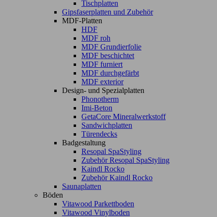
Tischplatten
Gipsfaserplatten und Zubehör
MDF-Platten
HDF
MDF roh
MDF Grundierfolie
MDF beschichtet
MDF furniert
MDF durchgefärbt
MDF exterior
Design- und Spezialplatten
Phonotherm
Imi-Beton
GetaCore Mineralwerkstoff
Sandwichplatten
Türendecks
Badgestaltung
Resopal SpaStyling
Zubehör Resopal SpaStyling
Kaindl Rocko
Zubehör Kaindl Rocko
Saunaplatten
Böden
Vitawood Parkettboden
Vitawood Vinylboden