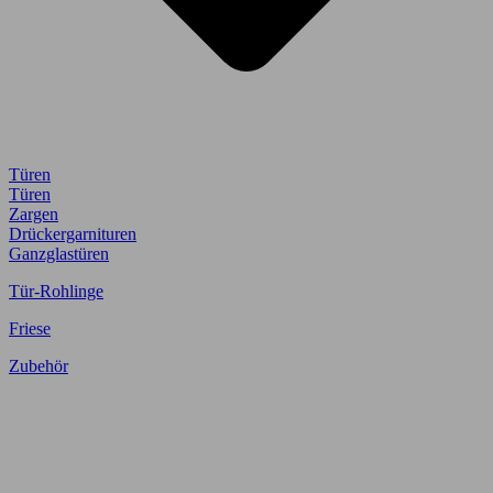
Türen
Türen
Zargen
Drückergarnituren
Ganzglastüren
Tür-Rohlinge
Friese
Zubehör