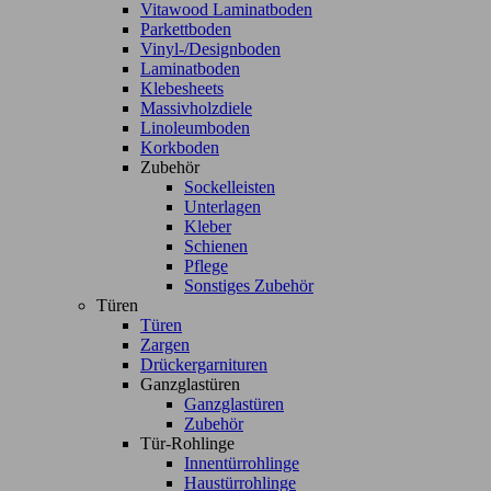
Vitawood Laminatboden
Parkettboden
Vinyl-/Designboden
Laminatboden
Klebesheets
Massivholzdiele
Linoleumboden
Korkboden
Zubehör
Sockelleisten
Unterlagen
Kleber
Schienen
Pflege
Sonstiges Zubehör
Türen
Türen
Zargen
Drückergarnituren
Ganzglastüren
Ganzglastüren
Zubehör
Tür-Rohlinge
Innentürrohlinge
Haustürrohlinge