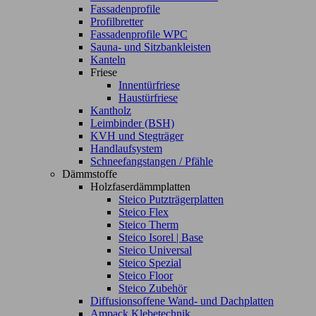
Fassadenprofile
Profilbretter
Fassadenprofile WPC
Sauna- und Sitzbankleisten
Kanteln
Friese
Innentürfriese
Haustürfriese
Kantholz
Leimbinder (BSH)
KVH und Stegträger
Handlaufsystem
Schneefangstangen / Pfähle
Dämmstoffe
Holzfaserdämmplatten
Steico Putzträgerplatten
Steico Flex
Steico Therm
Steico Isorel | Base
Steico Universal
Steico Spezial
Steico Floor
Steico Zubehör
Diffusionsoffene Wand- und Dachplatten
Ampack Klebetechnik