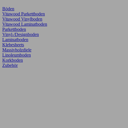
Böden
Vitawood Parkettboden
Vitawood Vinylboden
Vitawood Laminatboden
Parkettboden
Vinyl-/Designboden
Laminatboden
Klebesheets
Massivholzdiele
Linoleumboden
Korkboden
Zubehör