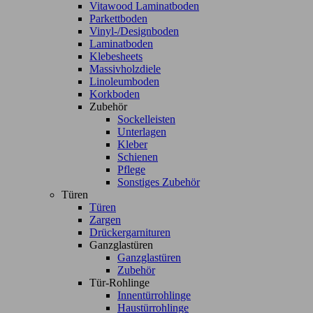
Vitawood Laminatboden
Parkettboden
Vinyl-/Designboden
Laminatboden
Klebesheets
Massivholzdiele
Linoleumboden
Korkboden
Zubehör
Sockelleisten
Unterlagen
Kleber
Schienen
Pflege
Sonstiges Zubehör
Türen
Türen
Zargen
Drückergarnituren
Ganzglastüren
Ganzglastüren
Zubehör
Tür-Rohlinge
Innentürrohlinge
Haustürrohlinge