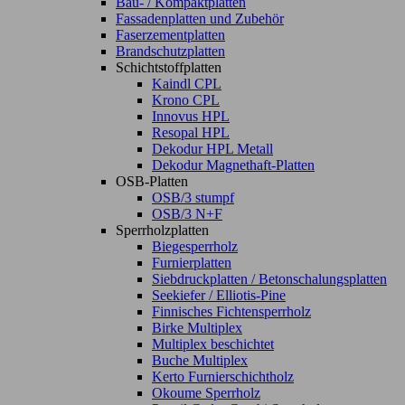
Bau- / Kompaktplatten
Fassadenplatten und Zubehör
Faserzementplatten
Brandschutzplatten
Schichtstoffplatten
Kaindl CPL
Krono CPL
Innovus HPL
Resopal HPL
Dekodur HPL Metall
Dekodur Magnethaft-Platten
OSB-Platten
OSB/3 stumpf
OSB/3 N+F
Sperrholzplatten
Biegesperrholz
Furnierplatten
Siebdruckplatten / Betonschalungsplatten
Seekiefer / Elliotis-Pine
Finnisches Fichtensperrholz
Birke Multiplex
Multiplex beschichtet
Buche Multiplex
Kerto Furnierschichtholz
Okoume Sperrholz