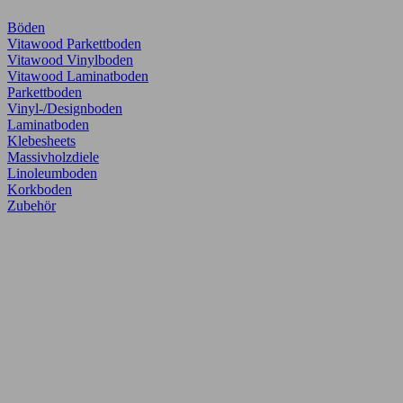
Böden
Vitawood Parkettboden
Vitawood Vinylboden
Vitawood Laminatboden
Parkettboden
Vinyl-/Designboden
Laminatboden
Klebesheets
Massivholzdiele
Linoleumboden
Korkboden
Zubehör