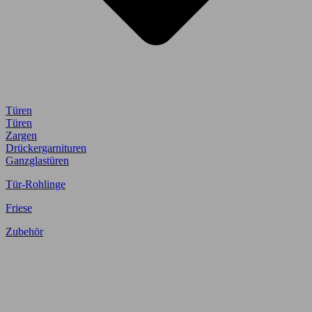
Türen
Türen
Zargen
Drückergarnituren
Ganzglastüren
Tür-Rohlinge
Friese
Zubehör