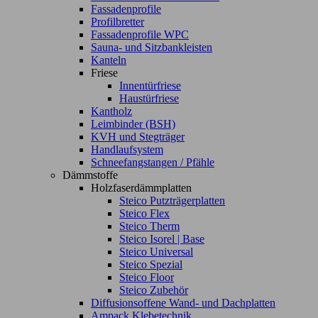
Fassadenprofile
Profilbretter
Fassadenprofile WPC
Sauna- und Sitzbankleisten
Kanteln
Friese
Innentürfriese
Haustürfriese
Kantholz
Leimbinder (BSH)
KVH und Stegträger
Handlaufsystem
Schneefangstangen / Pfähle
Dämmstoffe
Holzfaserdämmplatten
Steico Putzträgerplatten
Steico Flex
Steico Therm
Steico Isorel | Base
Steico Universal
Steico Spezial
Steico Floor
Steico Zubehör
Diffusionsoffene Wand- und Dachplatten
Ampack Klebetechnik