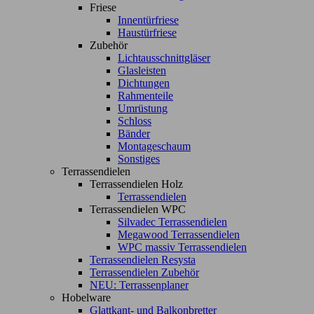
Friese
Innentürfriese
Haustürfriese
Zubehör
Lichtausschnittgläser
Glasleisten
Dichtungen
Rahmenteile
Umrüstung
Schloss
Bänder
Montageschaum
Sonstiges
Terrassendielen
Terrassendielen Holz
Terrassendielen
Terrassendielen WPC
Silvadec Terrassendielen
Megawood Terrassendielen
WPC massiv Terrassendielen
Terrassendielen Resysta
Terrassendielen Zubehör
NEU: Terrassenplaner
Hobelware
Glattkant- und Balkonbretter