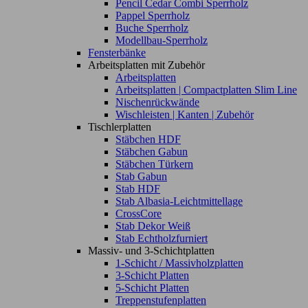
Pencil Cedar Combi Sperrholz
Pappel Sperrholz
Buche Sperrholz
Modellbau-Sperrholz
Fensterbänke
Arbeitsplatten mit Zubehör
Arbeitsplatten
Arbeitsplatten | Compactplatten Slim Line
Nischenrückwände
Wischleisten | Kanten | Zubehör
Tischlerplatten
Stäbchen HDF
Stäbchen Gabun
Stäbchen Türkern
Stab Gabun
Stab HDF
Stab Albasia-Leichtmittellage
CrossCore
Stab Dekor Weiß
Stab Echtholzfurniert
Massiv- und 3-Schichtplatten
1-Schicht / Massivholzplatten
3-Schicht Platten
5-Schicht Platten
Treppenstufenplatten