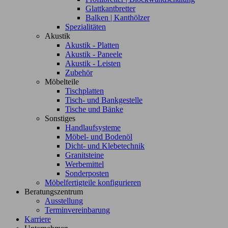
Glattkantbretter
Balken | Kanthölzer
Spezialitäten
Akustik
Akustik - Platten
Akustik - Paneele
Akustik - Leisten
Zubehör
Möbelteile
Tischplatten
Tisch- und Bankgestelle
Tische und Bänke
Sonstiges
Handlaufsysteme
Möbel- und Bodenöl
Dicht- und Klebetechnik
Granitsteine
Werbemittel
Sonderposten
Möbelfertigteile konfigurieren
Beratungszentrum
Ausstellung
Terminvereinbarung
Karriere