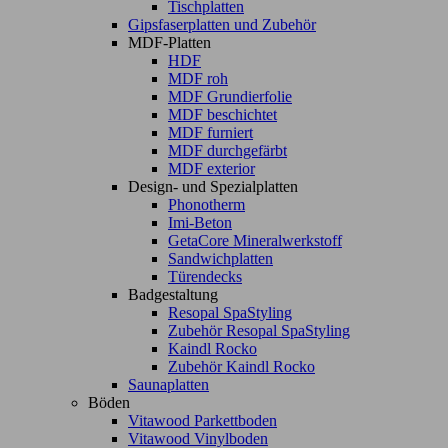
Tischplatten
Gipsfaserplatten und Zubehör
MDF-Platten
HDF
MDF roh
MDF Grundierfolie
MDF beschichtet
MDF furniert
MDF durchgefärbt
MDF exterior
Design- und Spezialplatten
Phonotherm
Imi-Beton
GetaCore Mineralwerkstoff
Sandwichplatten
Türendecks
Badgestaltung
Resopal SpaStyling
Zubehör Resopal SpaStyling
Kaindl Rocko
Zubehör Kaindl Rocko
Saunaplatten
Böden
Vitawood Parkettboden
Vitawood Vinylboden