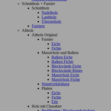
Schnittholz + Furnier
Schnittholz
Nadelholz
Laubholz
Überseeholz
Furniere
Altholz
Altholz Original
Furnier
Eiche
Fichte
Massivholz und Balken
Balken Eiche
Balken Fichte
Blockwände Eiche
Blockwände Rüster
Massivholz Eiche
Massivholz Fichte
Wandverkleidung
Platten
Eiche
Fichte
Erle
Holz mit Charakter
Profilbretter | Blockwandschalung