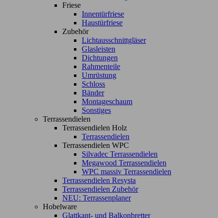
Friese
Innentürfriese
Haustürfriese
Zubehör
Lichtausschnittgläser
Glasleisten
Dichtungen
Rahmenteile
Umrüstung
Schloss
Bänder
Montageschaum
Sonstiges
Terrassendielen
Terrassendielen Holz
Terrassendielen
Terrassendielen WPC
Silvadec Terrassendielen
Megawood Terrassendielen
WPC massiv Terrassendielen
Terrassendielen Resysta
Terrassendielen Zubehör
NEU: Terrassenplaner
Hobelware
Glattkant- und Balkonbretter