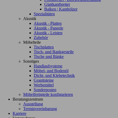
Glattkantbretter
Balken | Kanthölzer
Spezialitäten
Akustik
Akustik - Platten
Akustik - Paneele
Akustik - Leisten
Zubehör
Möbelteile
Tischplatten
Tisch- und Bankgestelle
Tische und Bänke
Sonstiges
Handlaufsysteme
Möbel- und Bodenöl
Dicht- und Klebetechnik
Granitsteine
Werbemittel
Sonderposten
Möbelfertigteile konfigurieren
Beratungszentrum
Ausstellung
Terminvereinbarung
Karriere