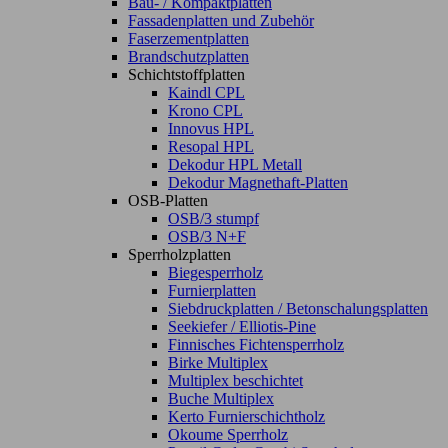
Bau- / Kompaktplatten
Fassadenplatten und Zubehör
Faserzementplatten
Brandschutzplatten
Schichtstoffplatten
Kaindl CPL
Krono CPL
Innovus HPL
Resopal HPL
Dekodur HPL Metall
Dekodur Magnethaft-Platten
OSB-Platten
OSB/3 stumpf
OSB/3 N+F
Sperrholzplatten
Biegesperrholz
Furnierplatten
Siebdruckplatten / Betonschalungsplatten
Seekiefer / Elliotis-Pine
Finnisches Fichtensperrholz
Birke Multiplex
Multiplex beschichtet
Buche Multiplex
Kerto Furnierschichtholz
Okoume Sperrholz