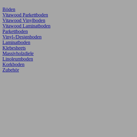
Böden
Vitawood Parkettboden
Vitawood Vinylboden
Vitawood Laminatboden
Parkettboden
Vinyl-/Designboden
Laminatboden
Klebesheets
Massivholzdiele
Linoleumboden
Korkboden
Zubehör