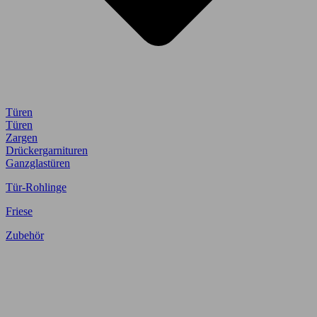
Türen
Türen
Zargen
Drückergarnituren
Ganzglastüren
Tür-Rohlinge
Friese
Zubehör