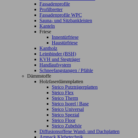
Fassadenprofile
Profilbretter
Fassadenprofile WPC
Sauna- und Sitzbankleisten
Kanteln
Friese
Innentürfriese
Haustürfriese
Kantholz
Leimbinder (BSH)
KVH und Stegträger
Handlaufsystem
Schneefangstangen / Pfähle
Dämmstoffe
Holzfaserdämmplatten
Steico Putzträgerplatten
Steico Flex
Steico Therm
Steico Isorel | Base
Steico Universal
Steico Spezial
Steico Floor
Steico Zubehör
Diffusionsoffene Wand- und Dachplatten
Ampack Klebetechnik