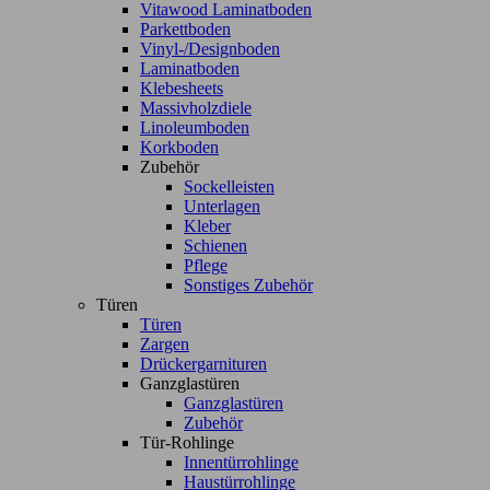
Vitawood Laminatboden
Parkettboden
Vinyl-/Designboden
Laminatboden
Klebesheets
Massivholzdiele
Linoleumboden
Korkboden
Zubehör
Sockelleisten
Unterlagen
Kleber
Schienen
Pflege
Sonstiges Zubehör
Türen
Türen
Zargen
Drückergarnituren
Ganzglastüren
Ganzglastüren
Zubehör
Tür-Rohlinge
Innentürrohlinge
Haustürrohlinge