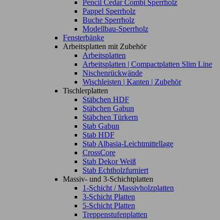
Pencil Cedar Combi Sperrholz
Pappel Sperrholz
Buche Sperrholz
Modellbau-Sperrholz
Fensterbänke
Arbeitsplatten mit Zubehör
Arbeitsplatten
Arbeitsplatten | Compactplatten Slim Line
Nischenrückwände
Wischleisten | Kanten | Zubehör
Tischlerplatten
Stäbchen HDF
Stäbchen Gabun
Stäbchen Türkern
Stab Gabun
Stab HDF
Stab Albasia-Leichtmittellage
CrossCore
Stab Dekor Weiß
Stab Echtholzfurniert
Massiv- und 3-Schichtplatten
1-Schicht / Massivholzplatten
3-Schicht Platten
5-Schicht Platten
Treppenstufenplatten