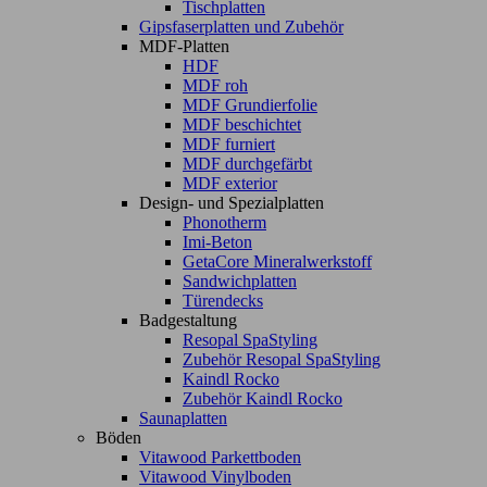
Tischplatten
Gipsfaserplatten und Zubehör
MDF-Platten
HDF
MDF roh
MDF Grundierfolie
MDF beschichtet
MDF furniert
MDF durchgefärbt
MDF exterior
Design- und Spezialplatten
Phonotherm
Imi-Beton
GetaCore Mineralwerkstoff
Sandwichplatten
Türendecks
Badgestaltung
Resopal SpaStyling
Zubehör Resopal SpaStyling
Kaindl Rocko
Zubehör Kaindl Rocko
Saunaplatten
Böden
Vitawood Parkettboden
Vitawood Vinylboden