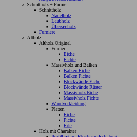
Schnittholz + Furnier
Schnittholz
Nadelholz
Laubholz
Überseeholz
Furniere
Altholz
Altholz Original
Furnier
Eiche
Fichte
Massivholz und Balken
Balken Eiche
Balken Fichte
Blockwände Eiche
Blockwände Rüster
Massivholz Eiche
Massivholz Fichte
Wandverkleidung
Platten
Eiche
Fichte
Erle
Holz mit Charakter
Profilbretter | Blockwandschalung