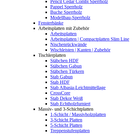
Pencil Cedar Combi Sperrholz
Pappel Sperrholz
Buche Sperrholz
Modellbau-Sperrholz
Fensterbänke
Arbeitsplatten mit Zubehör
Arbeitsplatten
Arbeitsplatten | Compactplatten Slim Line
Nischenrückwände
Wischleisten | Kanten | Zubehör
Tischlerplatten
Stäbchen HDF
Stäbchen Gabun
Stäbchen Türkern
Stab Gabun
Stab HDF
Stab Albasia-Leichtmittellage
CrossCore
Stab Dekor Weiß
Stab Echtholzfurniert
Massiv- und 3-Schichtplatten
1-Schicht / Massivholzplatten
3-Schicht Platten
5-Schicht Platten
Treppenstufenplatten