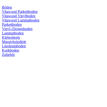
Böden
Vitawood Parkettboden
Vitawood Vinylboden
Vitawood Laminatboden
Parkettboden
Vinyl-/Designboden
Laminatboden
Klebesheets
Massivholzdiele
Linoleumboden
Korkboden
Zubehör