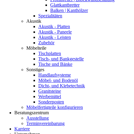
Glattkantbretter
Balken | Kanthölzer
Spezialitäten
Akustik
Akustik - Platten
Akustik - Paneele
Akustik - Leisten
Zubehör
Möbelteile
Tischplatten
Tisch- und Bankgestelle
Tische und Bänke
Sonstiges
Handlaufsysteme
Möbel- und Bodenöl
Dicht- und Klebetechnik
Granitsteine
Werbemittel
Sonderposten
Möbelfertigteile konfigurieren
Beratungszentrum
Ausstellung
Terminvereinbarung
Karriere