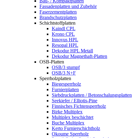
Bau- / Kompaktplatten
Fassadenplatten und Zubehör
Faserzementplatten
Brandschutzplatten
Schichtstoffplatten
Kaindl CPL
Krono CPL
Innovus HPL
Resopal HPL
Dekodur HPL Metall
Dekodur Magnethaft-Platten
OSB-Platten
OSB/3 stumpf
OSB/3 N+F
Sperrholzplatten
Biegesperrholz
Furnierplatten
Siebdruckplatten / Betonschalungsplatten
Seekiefer / Elliotis-Pine
Finnisches Fichtensperrholz
Birke Multiplex
Multiplex beschichtet
Buche Multiplex
Kerto Furnierschichtholz
Okoume Sperrholz