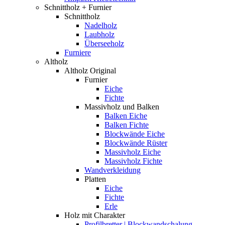
Schnittholz + Furnier
Schnittholz
Nadelholz
Laubholz
Überseeholz
Furniere
Altholz
Altholz Original
Furnier
Eiche
Fichte
Massivholz und Balken
Balken Eiche
Balken Fichte
Blockwände Eiche
Blockwände Rüster
Massivholz Eiche
Massivholz Fichte
Wandverkleidung
Platten
Eiche
Fichte
Erle
Holz mit Charakter
Profilbretter | Blockwandschalung