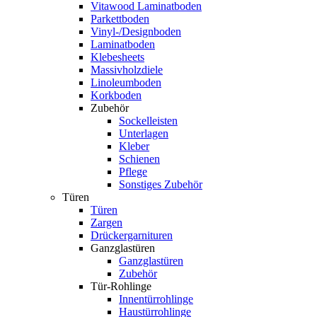
Vitawood Laminatboden
Parkettboden
Vinyl-/Designboden
Laminatboden
Klebesheets
Massivholzdiele
Linoleumboden
Korkboden
Zubehör
Sockelleisten
Unterlagen
Kleber
Schienen
Pflege
Sonstiges Zubehör
Türen
Türen
Zargen
Drückergarnituren
Ganzglastüren
Ganzglastüren
Zubehör
Tür-Rohlinge
Innentürrohlinge
Haustürrohlinge