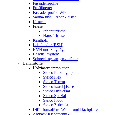
Fassadenprofile
Profilbretter
Fassadenprofile WPC
Sauna- und Sitzbankleisten
Kanteln
Friese
Innentürfriese
Haustürfriese
Kantholz
Leimbinder (BSH)
KVH und Stegträger
Handlaufsystem
Schneefangstangen / Pfähle
Dämmstoffe
Holzfaserdämmplatten
Steico Putzträgerplatten
Steico Flex
Steico Therm
Steico Isorel | Base
Steico Universal
Steico Spezial
Steico Floor
Steico Zubehör
Diffusionsoffene Wand- und Dachplatten
Ampack Klebetechnik