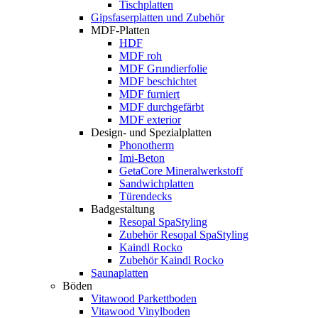
Tischplatten
Gipsfaserplatten und Zubehör
MDF-Platten
HDF
MDF roh
MDF Grundierfolie
MDF beschichtet
MDF furniert
MDF durchgefärbt
MDF exterior
Design- und Spezialplatten
Phonotherm
Imi-Beton
GetaCore Mineralwerkstoff
Sandwichplatten
Türendecks
Badgestaltung
Resopal SpaStyling
Zubehör Resopal SpaStyling
Kaindl Rocko
Zubehör Kaindl Rocko
Saunaplatten
Böden
Vitawood Parkettboden
Vitawood Vinylboden