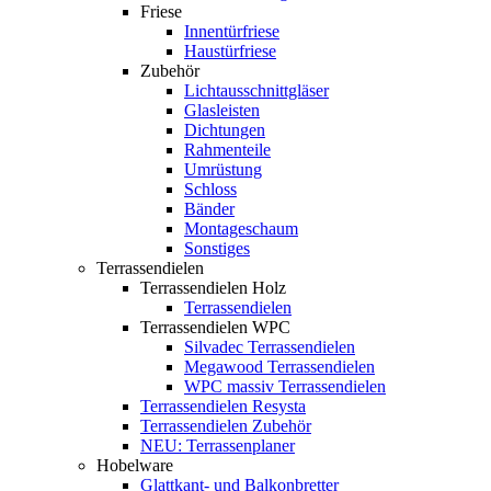
Friese
Innentürfriese
Haustürfriese
Zubehör
Lichtausschnittgläser
Glasleisten
Dichtungen
Rahmenteile
Umrüstung
Schloss
Bänder
Montageschaum
Sonstiges
Terrassendielen
Terrassendielen Holz
Terrassendielen
Terrassendielen WPC
Silvadec Terrassendielen
Megawood Terrassendielen
WPC massiv Terrassendielen
Terrassendielen Resysta
Terrassendielen Zubehör
NEU: Terrassenplaner
Hobelware
Glattkant- und Balkonbretter