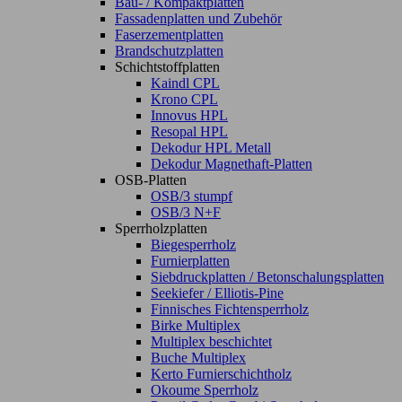
Bau- / Kompaktplatten
Fassadenplatten und Zubehör
Faserzementplatten
Brandschutzplatten
Schichtstoffplatten
Kaindl CPL
Krono CPL
Innovus HPL
Resopal HPL
Dekodur HPL Metall
Dekodur Magnethaft-Platten
OSB-Platten
OSB/3 stumpf
OSB/3 N+F
Sperrholzplatten
Biegesperrholz
Furnierplatten
Siebdruckplatten / Betonschalungsplatten
Seekiefer / Elliotis-Pine
Finnisches Fichtensperrholz
Birke Multiplex
Multiplex beschichtet
Buche Multiplex
Kerto Furnierschichtholz
Okoume Sperrholz