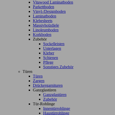
Vitawood Laminatboden
Parkettboden
Vinyl-/Designboden
Laminatboden
Klebesheets
Massivholzdiele
Linoleumboden
Korkboden
Zubehör
Sockelleisten
Unterlagen
Kleber
Schienen
Pflege
Sonstiges Zubehör
Türen
Türen
Zargen
Drückergarnituren
Ganzglastüren
Ganzglastüren
Zubehör
Tür-Rohlinge
Innentürrohlinge
Haustürrohlinge