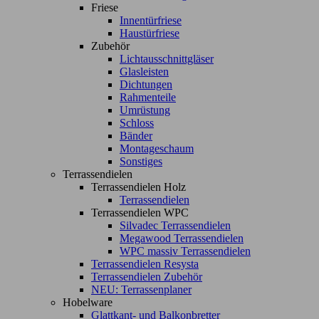
Friese
Innentürfriese
Haustürfriese
Zubehör
Lichtausschnittgläser
Glasleisten
Dichtungen
Rahmenteile
Umrüstung
Schloss
Bänder
Montageschaum
Sonstiges
Terrassendielen
Terrassendielen Holz
Terrassendielen
Terrassendielen WPC
Silvadec Terrassendielen
Megawood Terrassendielen
WPC massiv Terrassendielen
Terrassendielen Resysta
Terrassendielen Zubehör
NEU: Terrassenplaner
Hobelware
Glattkant- und Balkonbretter