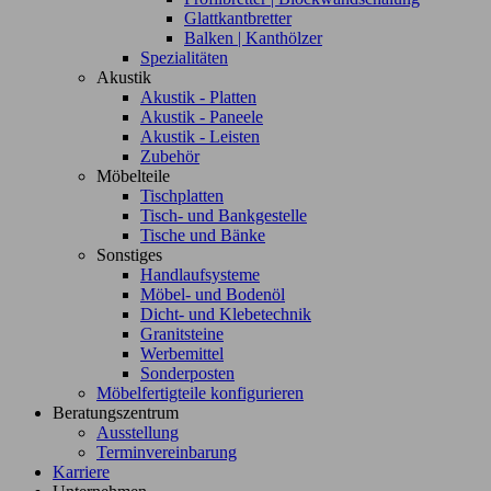
Glattkantbretter
Balken | Kanthölzer
Spezialitäten
Akustik
Akustik - Platten
Akustik - Paneele
Akustik - Leisten
Zubehör
Möbelteile
Tischplatten
Tisch- und Bankgestelle
Tische und Bänke
Sonstiges
Handlaufsysteme
Möbel- und Bodenöl
Dicht- und Klebetechnik
Granitsteine
Werbemittel
Sonderposten
Möbelfertigteile konfigurieren
Beratungszentrum
Ausstellung
Terminvereinbarung
Karriere