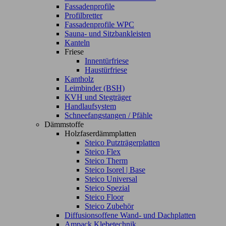
Fassadenprofile
Profilbretter
Fassadenprofile WPC
Sauna- und Sitzbankleisten
Kanteln
Friese
Innentürfriese
Haustürfriese
Kantholz
Leimbinder (BSH)
KVH und Stegträger
Handlaufsystem
Schneefangstangen / Pfähle
Dämmstoffe
Holzfaserdämmplatten
Steico Putzträgerplatten
Steico Flex
Steico Therm
Steico Isorel | Base
Steico Universal
Steico Spezial
Steico Floor
Steico Zubehör
Diffusionsoffene Wand- und Dachplatten
Ampack Klebetechnik