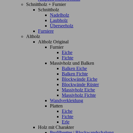
Schnittholz + Furnier
Schnittholz
Nadelholz
Laubholz
Überseeholz
Furniere
Altholz
Altholz Original
Furnier
Eiche
Fichte
Massivholz und Balken
Balken Eiche
Balken Fichte
Blockwände Eiche
Blockwände Rüster
Massivholz Eiche
Massivholz Fichte
Wandverkleidung
Platten
Eiche
Fichte
Erle
Holz mit Charakter
Profilbretter | Blockwandschalung