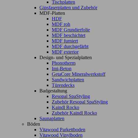
Tischplatten
Gipsfaserplatten und Zubehör
MDF-Platten
HDF
MDF roh
MDF Grundierfolie
MDF beschichtet
MDF furniert
MDF durchgefärbt
MDF exterior
Design- und Spezialplatten
Phonotherm
Imi-Beton
GetaCore Mineralwerkstoff
Sandwichplatten
Türendecks
Badgestaltung
Resopal SpaStyling
Zubehör Resopal SpaStyling
Kaindl Rocko
Zubehör Kaindl Rocko
Saunaplatten
Böden
Vitawood Parkettboden
Vitawood Vinylboden