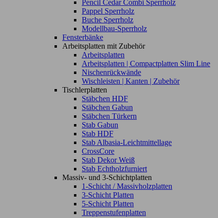
Pencil Cedar Combi Sperrholz
Pappel Sperrholz
Buche Sperrholz
Modellbau-Sperrholz
Fensterbänke
Arbeitsplatten mit Zubehör
Arbeitsplatten
Arbeitsplatten | Compactplatten Slim Line
Nischenrückwände
Wischleisten | Kanten | Zubehör
Tischlerplatten
Stäbchen HDF
Stäbchen Gabun
Stäbchen Türkern
Stab Gabun
Stab HDF
Stab Albasia-Leichtmittellage
CrossCore
Stab Dekor Weiß
Stab Echtholzfurniert
Massiv- und 3-Schichtplatten
1-Schicht / Massivholzplatten
3-Schicht Platten
5-Schicht Platten
Treppenstufenplatten