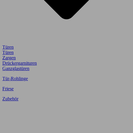
Türen
Türen
Zargen
Drückergarnituren
Ganzglastüren
Tür-Rohlinge
Friese
Zubehör