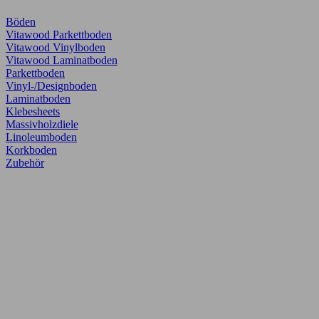
Böden
Vitawood Parkettboden
Vitawood Vinylboden
Vitawood Laminatboden
Parkettboden
Vinyl-/Designboden
Laminatboden
Klebesheets
Massivholzdiele
Linoleumboden
Korkboden
Zubehör