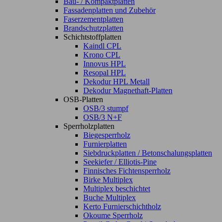
Bau- / Kompaktplatten
Fassadenplatten und Zubehör
Faserzementplatten
Brandschutzplatten
Schichtstoffplatten
Kaindl CPL
Krono CPL
Innovus HPL
Resopal HPL
Dekodur HPL Metall
Dekodur Magnethaft-Platten
OSB-Platten
OSB/3 stumpf
OSB/3 N+F
Sperrholzplatten
Biegesperrholz
Furnierplatten
Siebdruckplatten / Betonschalungsplatten
Seekiefer / Elliotis-Pine
Finnisches Fichtensperrholz
Birke Multiplex
Multiplex beschichtet
Buche Multiplex
Kerto Furnierschichtholz
Okoume Sperrholz