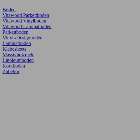
Böden
Vitawood Parkettboden
Vitawood Vinylboden
Vitawood Laminatboden
Parkettboden
Vinyl-/Designboden
Laminatboden
Klebesheets
Massivholzdiele
Linoleumboden
Korkboden
Zubehör