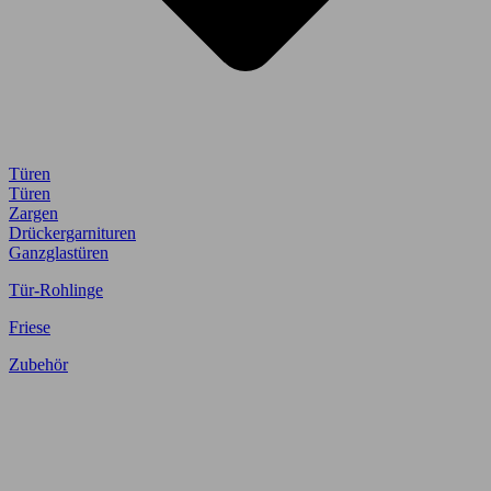
Türen
Türen
Zargen
Drückergarnituren
Ganzglastüren
Tür-Rohlinge
Friese
Zubehör