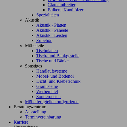
Glattkantbretter
Balken | Kanthölzer
Spezialitäten
Akustik
Akustik - Platten
Akustik - Paneele
Akustik - Leisten
Zubehör
Möbelteile
Tischplatten
Tisch- und Bankgestelle
Tische und Bänke
Sonstiges
Handlaufsysteme
Möbel- und Bodenöl
Dicht- und Klebetechnik
Granitsteine
Werbemittel
Sonderposten
Möbelfertigteile konfigurieren
Beratungszentrum
Ausstellung
Terminvereinbarung
Karriere