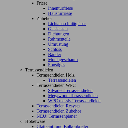
Friese
Innentürfriese
Haustürfriese
Zubehör
Lichtausschnittgläser
Glasleisten
Dichtungen
Rahmenteile
Umrüstung
Schloss
Bänder
Montageschaum
Sonstiges
Terrassendielen
Terrassendielen Holz
Terrassendielen
Terrassendielen WPC
Silvadec Terrassendielen
Megawood Terrassendielen
WPC massiv Terrassendielen
Terrassendielen Resysta
Terrassendielen Zubehör
NEU: Terrassenplaner
Hobelware
Glattkant- und Balkonbretter