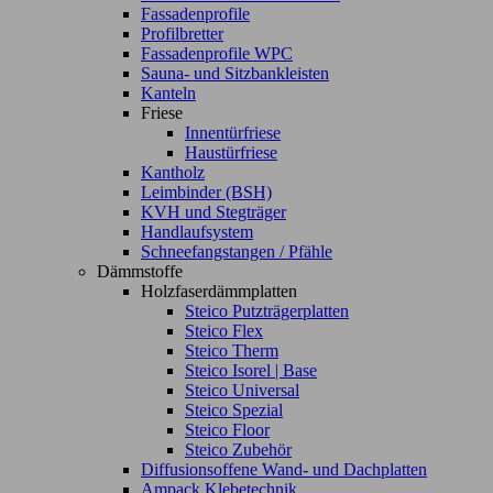
Fassadenprofile
Profilbretter
Fassadenprofile WPC
Sauna- und Sitzbankleisten
Kanteln
Friese
Innentürfriese
Haustürfriese
Kantholz
Leimbinder (BSH)
KVH und Stegträger
Handlaufsystem
Schneefangstangen / Pfähle
Dämmstoffe
Holzfaserdämmplatten
Steico Putzträgerplatten
Steico Flex
Steico Therm
Steico Isorel | Base
Steico Universal
Steico Spezial
Steico Floor
Steico Zubehör
Diffusionsoffene Wand- und Dachplatten
Ampack Klebetechnik