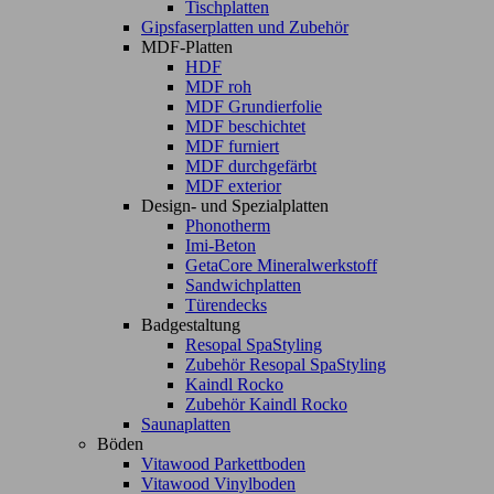
Tischplatten
Gipsfaserplatten und Zubehör
MDF-Platten
HDF
MDF roh
MDF Grundierfolie
MDF beschichtet
MDF furniert
MDF durchgefärbt
MDF exterior
Design- und Spezialplatten
Phonotherm
Imi-Beton
GetaCore Mineralwerkstoff
Sandwichplatten
Türendecks
Badgestaltung
Resopal SpaStyling
Zubehör Resopal SpaStyling
Kaindl Rocko
Zubehör Kaindl Rocko
Saunaplatten
Böden
Vitawood Parkettboden
Vitawood Vinylboden