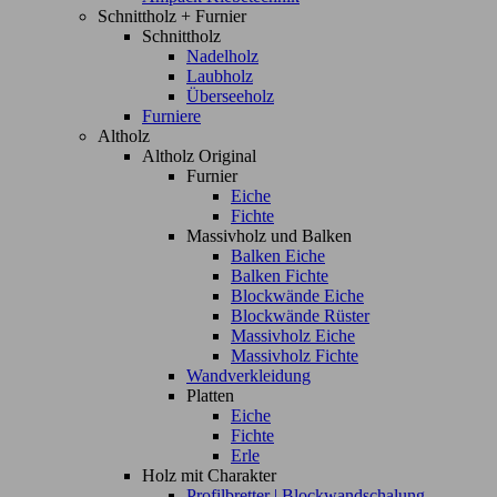
Schnittholz + Furnier
Schnittholz
Nadelholz
Laubholz
Überseeholz
Furniere
Altholz
Altholz Original
Furnier
Eiche
Fichte
Massivholz und Balken
Balken Eiche
Balken Fichte
Blockwände Eiche
Blockwände Rüster
Massivholz Eiche
Massivholz Fichte
Wandverkleidung
Platten
Eiche
Fichte
Erle
Holz mit Charakter
Profilbretter | Blockwandschalung