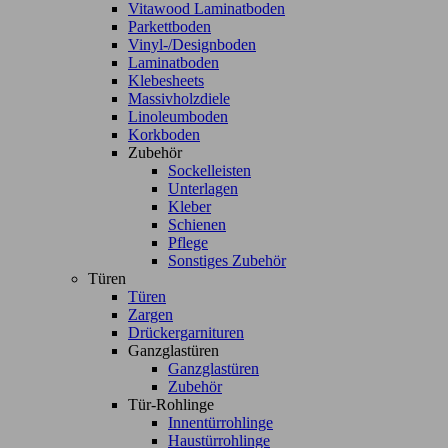
Vitawood Laminatboden
Parkettboden
Vinyl-/Designboden
Laminatboden
Klebesheets
Massivholzdiele
Linoleumboden
Korkboden
Zubehör
Sockelleisten
Unterlagen
Kleber
Schienen
Pflege
Sonstiges Zubehör
Türen
Türen
Zargen
Drückergarnituren
Ganzglastüren
Ganzglastüren
Zubehör
Tür-Rohlinge
Innentürrohlinge
Haustürrohlinge