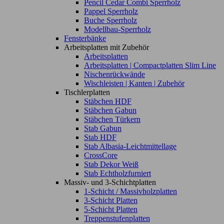
Pencil Cedar Combi Sperrholz
Pappel Sperrholz
Buche Sperrholz
Modellbau-Sperrholz
Fensterbänke
Arbeitsplatten mit Zubehör
Arbeitsplatten
Arbeitsplatten | Compactplatten Slim Line
Nischenrückwände
Wischleisten | Kanten | Zubehör
Tischlerplatten
Stäbchen HDF
Stäbchen Gabun
Stäbchen Türkern
Stab Gabun
Stab HDF
Stab Albasia-Leichtmittellage
CrossCore
Stab Dekor Weiß
Stab Echtholzfurniert
Massiv- und 3-Schichtplatten
1-Schicht / Massivholzplatten
3-Schicht Platten
5-Schicht Platten
Treppenstufenplatten