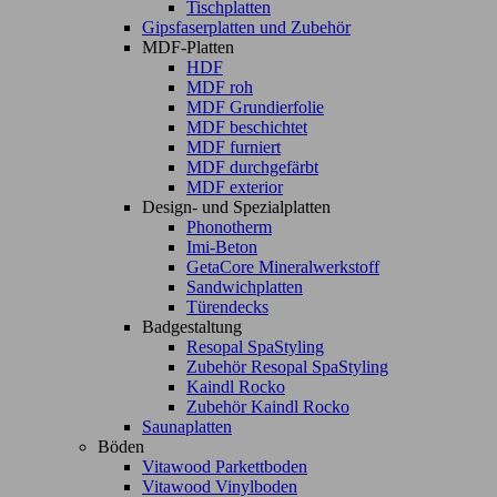
Tischplatten
Gipsfaserplatten und Zubehör
MDF-Platten
HDF
MDF roh
MDF Grundierfolie
MDF beschichtet
MDF furniert
MDF durchgefärbt
MDF exterior
Design- und Spezialplatten
Phonotherm
Imi-Beton
GetaCore Mineralwerkstoff
Sandwichplatten
Türendecks
Badgestaltung
Resopal SpaStyling
Zubehör Resopal SpaStyling
Kaindl Rocko
Zubehör Kaindl Rocko
Saunaplatten
Böden
Vitawood Parkettboden
Vitawood Vinylboden