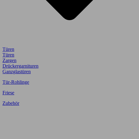
Türen
Türen
Zargen
Drückergarnituren
Ganzglastüren
Tür-Rohlinge
Friese
Zubehör