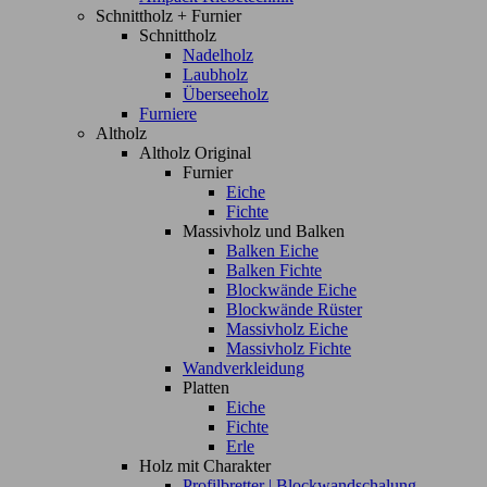
Schnittholz + Furnier
Schnittholz
Nadelholz
Laubholz
Überseeholz
Furniere
Altholz
Altholz Original
Furnier
Eiche
Fichte
Massivholz und Balken
Balken Eiche
Balken Fichte
Blockwände Eiche
Blockwände Rüster
Massivholz Eiche
Massivholz Fichte
Wandverkleidung
Platten
Eiche
Fichte
Erle
Holz mit Charakter
Profilbretter | Blockwandschalung