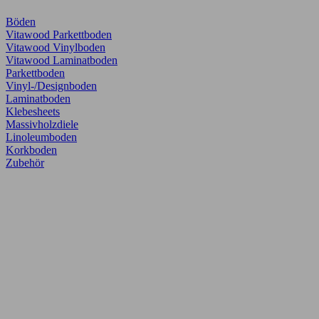
Böden
Vitawood Parkettboden
Vitawood Vinylboden
Vitawood Laminatboden
Parkettboden
Vinyl-/Designboden
Laminatboden
Klebesheets
Massivholzdiele
Linoleumboden
Korkboden
Zubehör