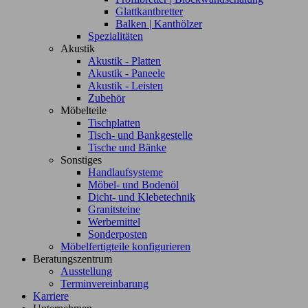
Glattkantbretter
Balken | Kanthölzer
Spezialitäten
Akustik
Akustik - Platten
Akustik - Paneele
Akustik - Leisten
Zubehör
Möbelteile
Tischplatten
Tisch- und Bankgestelle
Tische und Bänke
Sonstiges
Handlaufsysteme
Möbel- und Bodenöl
Dicht- und Klebetechnik
Granitsteine
Werbemittel
Sonderposten
Möbelfertigteile konfigurieren
Beratungszentrum
Ausstellung
Terminvereinbarung
Karriere