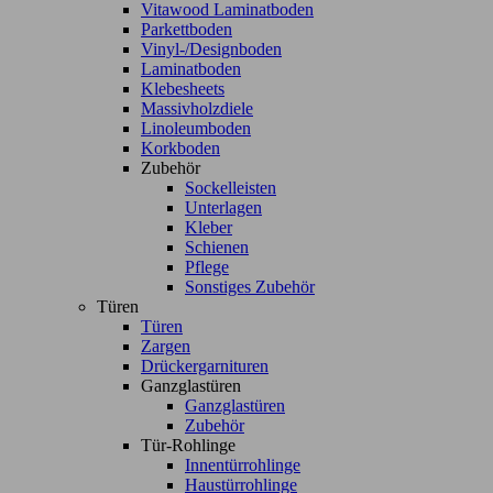
Vitawood Laminatboden
Parkettboden
Vinyl-/Designboden
Laminatboden
Klebesheets
Massivholzdiele
Linoleumboden
Korkboden
Zubehör
Sockelleisten
Unterlagen
Kleber
Schienen
Pflege
Sonstiges Zubehör
Türen
Türen
Zargen
Drückergarnituren
Ganzglastüren
Ganzglastüren
Zubehör
Tür-Rohlinge
Innentürrohlinge
Haustürrohlinge