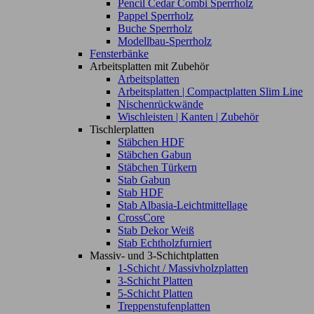
Pencil Cedar Combi Sperrholz
Pappel Sperrholz
Buche Sperrholz
Modellbau-Sperrholz
Fensterbänke
Arbeitsplatten mit Zubehör
Arbeitsplatten
Arbeitsplatten | Compactplatten Slim Line
Nischenrückwände
Wischleisten | Kanten | Zubehör
Tischlerplatten
Stäbchen HDF
Stäbchen Gabun
Stäbchen Türkern
Stab Gabun
Stab HDF
Stab Albasia-Leichtmittellage
CrossCore
Stab Dekor Weiß
Stab Echtholzfurniert
Massiv- und 3-Schichtplatten
1-Schicht / Massivholzplatten
3-Schicht Platten
5-Schicht Platten
Treppenstufenplatten