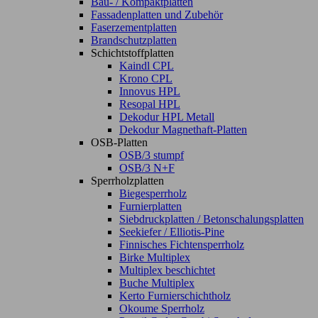
Bau- / Kompaktplatten
Fassadenplatten und Zubehör
Faserzementplatten
Brandschutzplatten
Schichtstoffplatten
Kaindl CPL
Krono CPL
Innovus HPL
Resopal HPL
Dekodur HPL Metall
Dekodur Magnethaft-Platten
OSB-Platten
OSB/3 stumpf
OSB/3 N+F
Sperrholzplatten
Biegesperrholz
Furnierplatten
Siebdruckplatten / Betonschalungsplatten
Seekiefer / Elliotis-Pine
Finnisches Fichtensperrholz
Birke Multiplex
Multiplex beschichtet
Buche Multiplex
Kerto Furnierschichtholz
Okoume Sperrholz