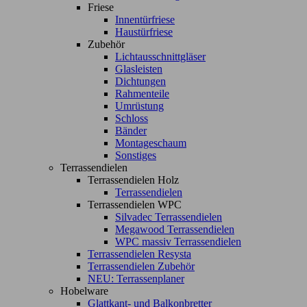
Friese
Innentürfriese
Haustürfriese
Zubehör
Lichtausschnittgläser
Glasleisten
Dichtungen
Rahmenteile
Umrüstung
Schloss
Bänder
Montageschaum
Sonstiges
Terrassendielen
Terrassendielen Holz
Terrassendielen
Terrassendielen WPC
Silvadec Terrassendielen
Megawood Terrassendielen
WPC massiv Terrassendielen
Terrassendielen Resysta
Terrassendielen Zubehör
NEU: Terrassenplaner
Hobelware
Glattkant- und Balkonbretter