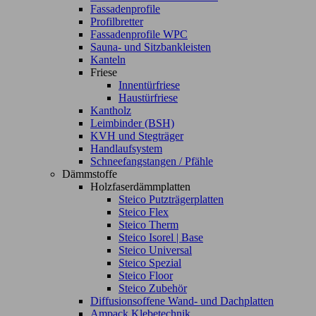
Fassadenprofile
Profilbretter
Fassadenprofile WPC
Sauna- und Sitzbankleisten
Kanteln
Friese
Innentürfriese
Haustürfriese
Kantholz
Leimbinder (BSH)
KVH und Stegträger
Handlaufsystem
Schneefangstangen / Pfähle
Dämmstoffe
Holzfaserdämmplatten
Steico Putzträgerplatten
Steico Flex
Steico Therm
Steico Isorel | Base
Steico Universal
Steico Spezial
Steico Floor
Steico Zubehör
Diffusionsoffene Wand- und Dachplatten
Ampack Klebetechnik