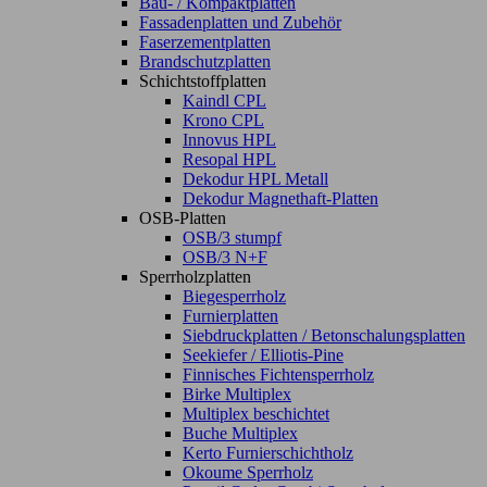
Bau- / Kompaktplatten
Fassadenplatten und Zubehör
Faserzementplatten
Brandschutzplatten
Schichtstoffplatten
Kaindl CPL
Krono CPL
Innovus HPL
Resopal HPL
Dekodur HPL Metall
Dekodur Magnethaft-Platten
OSB-Platten
OSB/3 stumpf
OSB/3 N+F
Sperrholzplatten
Biegesperrholz
Furnierplatten
Siebdruckplatten / Betonschalungsplatten
Seekiefer / Elliotis-Pine
Finnisches Fichtensperrholz
Birke Multiplex
Multiplex beschichtet
Buche Multiplex
Kerto Furnierschichtholz
Okoume Sperrholz