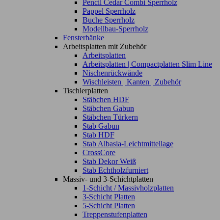
Pencil Cedar Combi Sperrholz
Pappel Sperrholz
Buche Sperrholz
Modellbau-Sperrholz
Fensterbänke
Arbeitsplatten mit Zubehör
Arbeitsplatten
Arbeitsplatten | Compactplatten Slim Line
Nischenrückwände
Wischleisten | Kanten | Zubehör
Tischlerplatten
Stäbchen HDF
Stäbchen Gabun
Stäbchen Türkern
Stab Gabun
Stab HDF
Stab Albasia-Leichtmittellage
CrossCore
Stab Dekor Weiß
Stab Echtholzfurniert
Massiv- und 3-Schichtplatten
1-Schicht / Massivholzplatten
3-Schicht Platten
5-Schicht Platten
Treppenstufenplatten