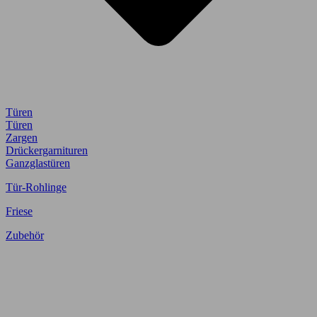
Türen
Türen
Zargen
Drückergarnituren
Ganzglastüren
Tür-Rohlinge
Friese
Zubehör