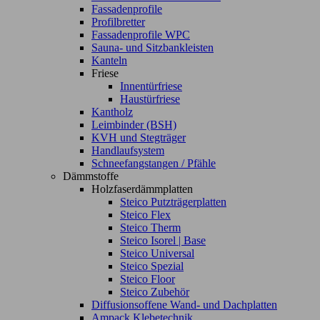
Fassadenprofile
Profilbretter
Fassadenprofile WPC
Sauna- und Sitzbankleisten
Kanteln
Friese
Innentürfriese
Haustürfriese
Kantholz
Leimbinder (BSH)
KVH und Stegträger
Handlaufsystem
Schneefangstangen / Pfähle
Dämmstoffe
Holzfaserdämmplatten
Steico Putzträgerplatten
Steico Flex
Steico Therm
Steico Isorel | Base
Steico Universal
Steico Spezial
Steico Floor
Steico Zubehör
Diffusionsoffene Wand- und Dachplatten
Ampack Klebetechnik