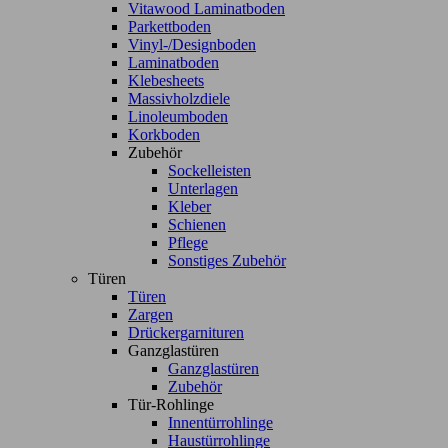
Vitawood Laminatboden
Parkettboden
Vinyl-/Designboden
Laminatboden
Klebesheets
Massivholzdiele
Linoleumboden
Korkboden
Zubehör
Sockelleisten
Unterlagen
Kleber
Schienen
Pflege
Sonstiges Zubehör
Türen
Türen
Zargen
Drückergarnituren
Ganzglastüren
Ganzglastüren
Zubehör
Tür-Rohlinge
Innentürrohlinge
Haustürrohlinge