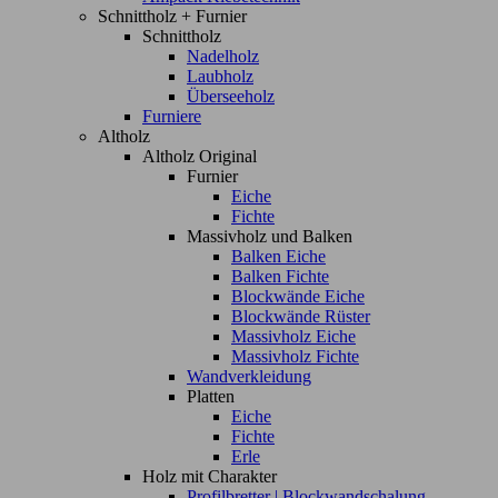
Schnittholz + Furnier
Schnittholz
Nadelholz
Laubholz
Überseeholz
Furniere
Altholz
Altholz Original
Furnier
Eiche
Fichte
Massivholz und Balken
Balken Eiche
Balken Fichte
Blockwände Eiche
Blockwände Rüster
Massivholz Eiche
Massivholz Fichte
Wandverkleidung
Platten
Eiche
Fichte
Erle
Holz mit Charakter
Profilbretter | Blockwandschalung