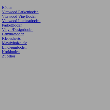
Böden
Vitawood Parkettboden
Vitawood Vinylboden
Vitawood Laminatboden
Parkettboden
Vinyl-/Designboden
Laminatboden
Klebesheets
Massivholzdiele
Linoleumboden
Korkboden
Zubehör