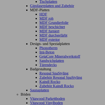
Tischplatten
Gipsfaserplatten und Zubehör
MDF-Platten
HDF
MDF roh
MDF Grundierfolie
MDF beschichtet
MDF furniert
MDF durchgefärbt
MDF exterior
Design- und Spezialplatten
Phonotherm
Imi-Beton
GetaCore Mineralwerkstoff
Sandwichplatten
Türendecks
Badgestaltung
Resopal SpaStyling
Zubehör Resopal SpaStyling
Kaindl Rocko
Zubehör Kaindl Rocko
Saunaplatten
Böden
Vitawood Parkettboden
Vitawood Vinylboden