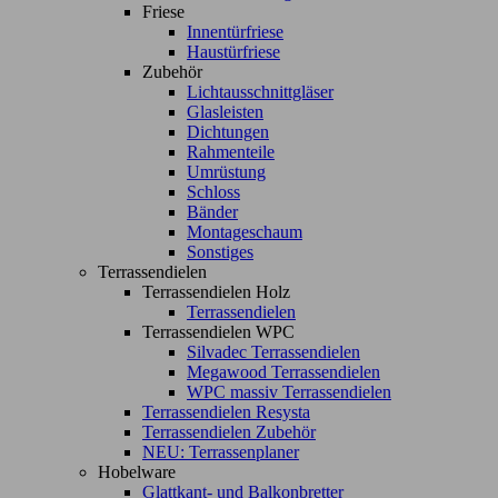
Friese
Innentürfriese
Haustürfriese
Zubehör
Lichtausschnittgläser
Glasleisten
Dichtungen
Rahmenteile
Umrüstung
Schloss
Bänder
Montageschaum
Sonstiges
Terrassendielen
Terrassendielen Holz
Terrassendielen
Terrassendielen WPC
Silvadec Terrassendielen
Megawood Terrassendielen
WPC massiv Terrassendielen
Terrassendielen Resysta
Terrassendielen Zubehör
NEU: Terrassenplaner
Hobelware
Glattkant- und Balkonbretter