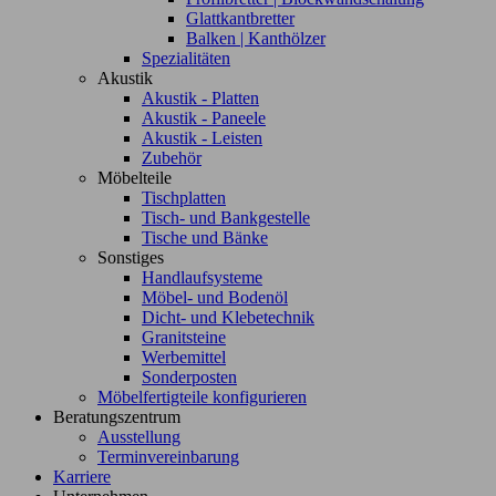
Glattkantbretter
Balken | Kanthölzer
Spezialitäten
Akustik
Akustik - Platten
Akustik - Paneele
Akustik - Leisten
Zubehör
Möbelteile
Tischplatten
Tisch- und Bankgestelle
Tische und Bänke
Sonstiges
Handlaufsysteme
Möbel- und Bodenöl
Dicht- und Klebetechnik
Granitsteine
Werbemittel
Sonderposten
Möbelfertigteile konfigurieren
Beratungszentrum
Ausstellung
Terminvereinbarung
Karriere