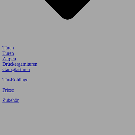
Türen
Türen
Zargen
Drückergarnituren
Ganzglastüren
Tür-Rohlinge
Friese
Zubehör