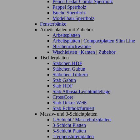
Pencil Cedar Combi Sperrholz
Pappel Sperrholz
Buche Sperrholz
Modellbau-Sperrholz
Fensterbänke
Arbeitsplatten mit Zubehör
Arbeitsplatten
Arbeitsplatten | Compactplatten Slim Line
Nischenrückwände
Wischleisten | Kanten | Zubehör
Tischlerplatten
Stäbchen HDF
Stäbchen Gabun
Stäbchen Türkern
Stab Gabun
Stab HDF
Stab Albasia-Leichtmittellage
CrossCore
Stab Dekor Weiß
Stab Echtholzfurniert
Massiv- und 3-Schichtplatten
1-Schicht / Massivholzplatten
3-Schicht Platten
5-Schicht Platten
Treppenstufenplatten