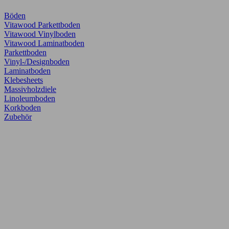
Böden
Vitawood Parkettboden
Vitawood Vinylboden
Vitawood Laminatboden
Parkettboden
Vinyl-/Designboden
Laminatboden
Klebesheets
Massivholzdiele
Linoleumboden
Korkboden
Zubehör