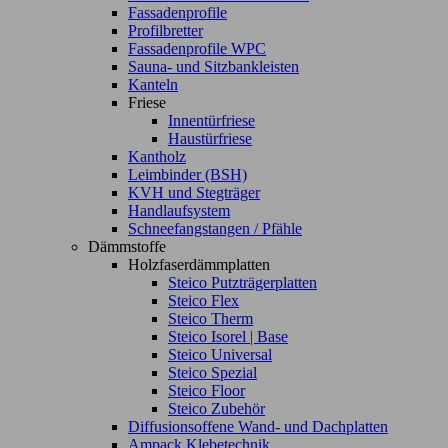
Fassadenprofile
Profilbretter
Fassadenprofile WPC
Sauna- und Sitzbankleisten
Kanteln
Friese
Innentürfriese
Haustürfriese
Kantholz
Leimbinder (BSH)
KVH und Stegträger
Handlaufsystem
Schneefangstangen / Pfähle
Dämmstoffe
Holzfaserdämmplatten
Steico Putzträgerplatten
Steico Flex
Steico Therm
Steico Isorel | Base
Steico Universal
Steico Spezial
Steico Floor
Steico Zubehör
Diffusionsoffene Wand- und Dachplatten
Ampack Klebetechnik