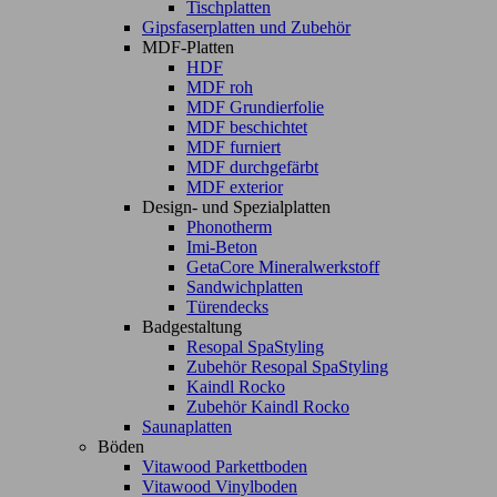
Tischplatten
Gipsfaserplatten und Zubehör
MDF-Platten
HDF
MDF roh
MDF Grundierfolie
MDF beschichtet
MDF furniert
MDF durchgefärbt
MDF exterior
Design- und Spezialplatten
Phonotherm
Imi-Beton
GetaCore Mineralwerkstoff
Sandwichplatten
Türendecks
Badgestaltung
Resopal SpaStyling
Zubehör Resopal SpaStyling
Kaindl Rocko
Zubehör Kaindl Rocko
Saunaplatten
Böden
Vitawood Parkettboden
Vitawood Vinylboden