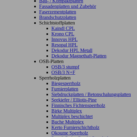
Bau- / Kompaktplatten
Fassadenplatten und Zubehör
Faserzementplatten
Brandschutzplatten
Schichtstoffplatten
Kaindl CPL
Krono CPL
Innovus HPL
Resopal HPL
Dekodur HPL Metall
Dekodur Magnethaft-Platten
OSB-Platten
OSB/3 stumpf
OSB/3 N+F
Sperrholzplatten
Biegesperrholz
Furnierplatten
Siebdruckplatten / Betonschalungsplatten
Seekiefer / Elliotis-Pine
Finnisches Fichtensperrholz
Birke Multiplex
Multiplex beschichtet
Buche Multiplex
Kerto Furnierschichtholz
Okoume Sperrholz