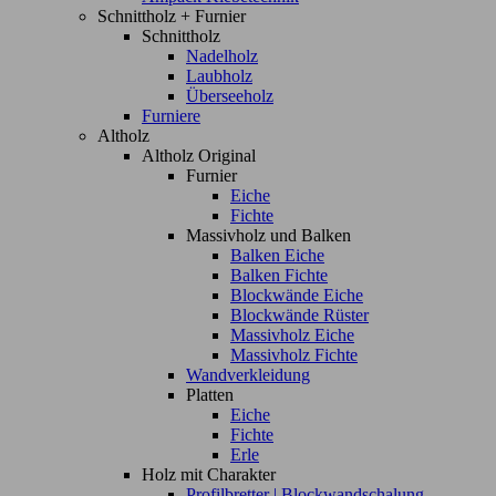
Schnittholz + Furnier
Schnittholz
Nadelholz
Laubholz
Überseeholz
Furniere
Altholz
Altholz Original
Furnier
Eiche
Fichte
Massivholz und Balken
Balken Eiche
Balken Fichte
Blockwände Eiche
Blockwände Rüster
Massivholz Eiche
Massivholz Fichte
Wandverkleidung
Platten
Eiche
Fichte
Erle
Holz mit Charakter
Profilbretter | Blockwandschalung