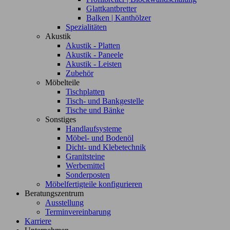
Glattkantbretter
Balken | Kanthölzer
Spezialitäten
Akustik
Akustik - Platten
Akustik - Paneele
Akustik - Leisten
Zubehör
Möbelteile
Tischplatten
Tisch- und Bankgestelle
Tische und Bänke
Sonstiges
Handlaufsysteme
Möbel- und Bodenöl
Dicht- und Klebetechnik
Granitsteine
Werbemittel
Sonderposten
Möbelfertigteile konfigurieren
Beratungszentrum
Ausstellung
Terminvereinbarung
Karriere