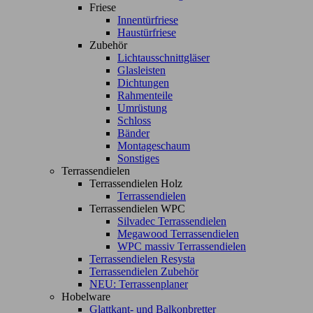
Friese
Innentürfriese
Haustürfriese
Zubehör
Lichtausschnittgläser
Glasleisten
Dichtungen
Rahmenteile
Umrüstung
Schloss
Bänder
Montageschaum
Sonstiges
Terrassendielen
Terrassendielen Holz
Terrassendielen
Terrassendielen WPC
Silvadec Terrassendielen
Megawood Terrassendielen
WPC massiv Terrassendielen
Terrassendielen Resysta
Terrassendielen Zubehör
NEU: Terrassenplaner
Hobelware
Glattkant- und Balkonbretter