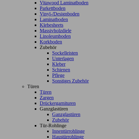
Vitawood Laminatboden
Parkettboden
Vinyl-/Designboden
Laminatboden
Klebesheets
Massivholzdiele
Linoleumboden
Korkboden
Zubehör
Sockelleisten
Unterlagen
Kleber
Schienen
Pflege
Sonstiges Zubehör
Türen
Türen
Zargen
Drückergarnituren
Ganzglastüren
Ganzglastüren
Zubehör
Tür-Rohlinge
Innentürrohlinge
Haustürrohlinge