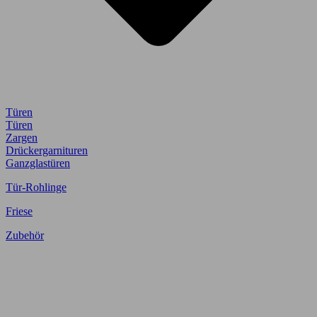
Türen
Türen
Zargen
Drückergarnituren
Ganzglastüren
Tür-Rohlinge
Friese
Zubehör