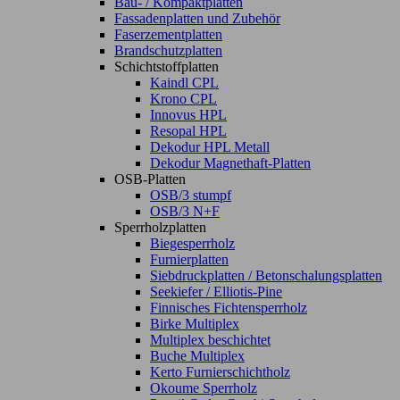
Bau- / Kompaktplatten
Fassadenplatten und Zubehör
Faserzementplatten
Brandschutzplatten
Schichtstoffplatten
Kaindl CPL
Krono CPL
Innovus HPL
Resopal HPL
Dekodur HPL Metall
Dekodur Magnethaft-Platten
OSB-Platten
OSB/3 stumpf
OSB/3 N+F
Sperrholzplatten
Biegesperrholz
Furnierplatten
Siebdruckplatten / Betonschalungsplatten
Seekiefer / Elliotis-Pine
Finnisches Fichtensperrholz
Birke Multiplex
Multiplex beschichtet
Buche Multiplex
Kerto Furnierschichtholz
Okoume Sperrholz