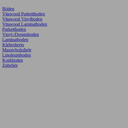
Böden
Vitawood Parkettboden
Vitawood Vinylboden
Vitawood Laminatboden
Parkettboden
Vinyl-/Designboden
Laminatboden
Klebesheets
Massivholzdiele
Linoleumboden
Korkboden
Zubehör