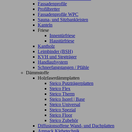
Fassadenprofile
Profilbretter
Fassadenprofile WPC
Sauna- und Sitzbankleisten
Kanteln
Friese
Innentürfriese
Haustürfriese
Kantholz
Leimbinder (BSH)
KVH und Stegträger
Handlaufsystem
Schneefangstangen / Pfähle
Dämmstoffe
Holzfaserdämmplatten
Steico Putzträgerplatten
Steico Flex
Steico Therm
Steico Isorel | Base
Steico Universal
Steico Spezial
Steico Floor
Steico Zubehör
Diffusionsoffene Wand- und Dachplatten
Ampack Klebetechnik