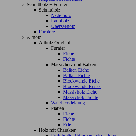
Schnittholz + Furnier
Schnittholz
Nadelholz
Laubholz
Überseeholz
Furniere
Altholz
Altholz Original
Furnier
Eiche
Fichte
Massivholz und Balken
Balken Eiche
Balken Fichte
Blockwände Eiche
Blockwände Rüster
Massivholz Eiche
Massivholz Fichte
Wandverkleidung
Platten
Eiche
Fichte
Erle
Holz mit Charakter
Profilbretter | Blockwandschalung