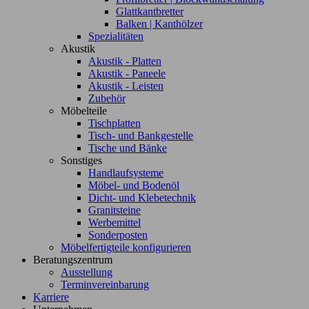
Glattkantbretter
Balken | Kanthölzer
Spezialitäten
Akustik
Akustik - Platten
Akustik - Paneele
Akustik - Leisten
Zubehör
Möbelteile
Tischplatten
Tisch- und Bankgestelle
Tische und Bänke
Sonstiges
Handlaufsysteme
Möbel- und Bodenöl
Dicht- und Klebetechnik
Granitsteine
Werbemittel
Sonderposten
Möbelfertigteile konfigurieren
Beratungszentrum
Ausstellung
Terminvereinbarung
Karriere