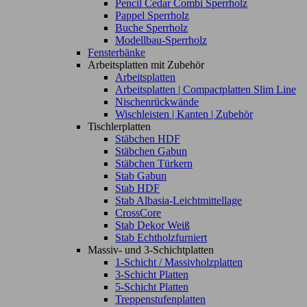
Pencil Cedar Combi Sperrholz
Pappel Sperrholz
Buche Sperrholz
Modellbau-Sperrholz
Fensterbänke
Arbeitsplatten mit Zubehör
Arbeitsplatten
Arbeitsplatten | Compactplatten Slim Line
Nischenrückwände
Wischleisten | Kanten | Zubehör
Tischlerplatten
Stäbchen HDF
Stäbchen Gabun
Stäbchen Türkern
Stab Gabun
Stab HDF
Stab Albasia-Leichtmittellage
CrossCore
Stab Dekor Weiß
Stab Echtholzfurniert
Massiv- und 3-Schichtplatten
1-Schicht / Massivholzplatten
3-Schicht Platten
5-Schicht Platten
Treppenstufenplatten