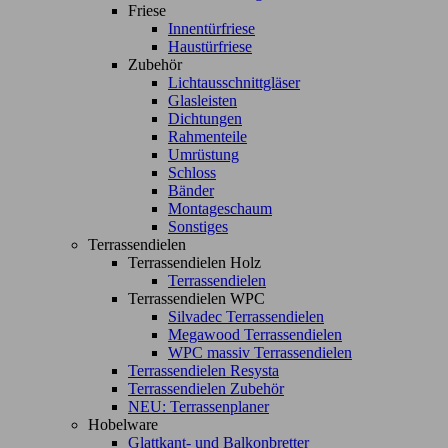
Friese
Innentürfriese
Haustürfriese
Zubehör
Lichtausschnittgläser
Glasleisten
Dichtungen
Rahmenteile
Umrüstung
Schloss
Bänder
Montageschaum
Sonstiges
Terrassendielen
Terrassendielen Holz
Terrassendielen
Terrassendielen WPC
Silvadec Terrassendielen
Megawood Terrassendielen
WPC massiv Terrassendielen
Terrassendielen Resysta
Terrassendielen Zubehör
NEU: Terrassenplaner
Hobelware
Glattkant- und Balkonbretter