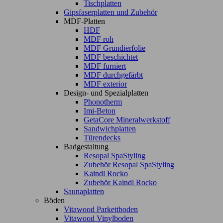
Tischplatten
Gipsfaserplatten und Zubehör
MDF-Platten
HDF
MDF roh
MDF Grundierfolie
MDF beschichtet
MDF furniert
MDF durchgefärbt
MDF exterior
Design- und Spezialplatten
Phonotherm
Imi-Beton
GetaCore Mineralwerkstoff
Sandwichplatten
Türendecks
Badgestaltung
Resopal SpaStyling
Zubehör Resopal SpaStyling
Kaindl Rocko
Zubehör Kaindl Rocko
Saunaplatten
Böden
Vitawood Parkettboden
Vitawood Vinylboden