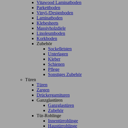
Vitawood Laminatboden
Parkettboden
Vinyl-/Designboden
Laminatboden
Klebesheets
Massivholzdiele
Linoleumboden
Korkboden
Zubehör
Sockelleisten
Unterlagen
Kleber
Schienen
Pflege
Sonstiges Zubehör
Türen
Türen
Zargen
Drückergarnituren
Ganzglastüren
Ganzglastüren
Zubehör
Tür-Rohlinge
Innentürrohlinge
Haustürrohlinge