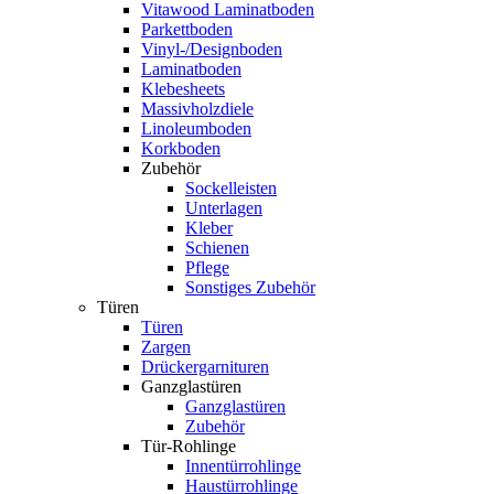
Vitawood Laminatboden
Parkettboden
Vinyl-/Designboden
Laminatboden
Klebesheets
Massivholzdiele
Linoleumboden
Korkboden
Zubehör
Sockelleisten
Unterlagen
Kleber
Schienen
Pflege
Sonstiges Zubehör
Türen
Türen
Zargen
Drückergarnituren
Ganzglastüren
Ganzglastüren
Zubehör
Tür-Rohlinge
Innentürrohlinge
Haustürrohlinge