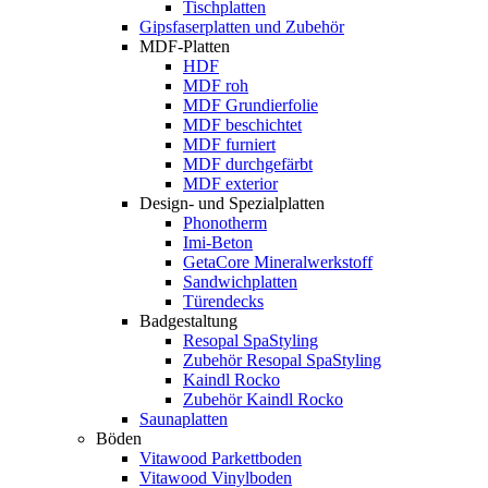
Tischplatten
Gipsfaserplatten und Zubehör
MDF-Platten
HDF
MDF roh
MDF Grundierfolie
MDF beschichtet
MDF furniert
MDF durchgefärbt
MDF exterior
Design- und Spezialplatten
Phonotherm
Imi-Beton
GetaCore Mineralwerkstoff
Sandwichplatten
Türendecks
Badgestaltung
Resopal SpaStyling
Zubehör Resopal SpaStyling
Kaindl Rocko
Zubehör Kaindl Rocko
Saunaplatten
Böden
Vitawood Parkettboden
Vitawood Vinylboden