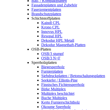
Bau- / Kompaktplatten
Fassadenplatten und Zubehör
Faserzementplatten
Brandschutzplatten
Schichtstoffplatten
Kaindl CPL
Krono CPL
Innovus HPL
Resopal HPL
Dekodur HPL Metall
Dekodur Magnethaft-Platten
OSB-Platten
OSB/3 stumpf
OSB/3 N+F
Sperrholzplatten
Biegesperrholz
Furnierplatten
Siebdruckplatten / Betonschalungsplatten
Seekiefer / Elliotis-Pine
Finnisches Fichtensperrholz
Birke Multiplex
Multiplex beschichtet
Buche Multiplex
Kerto Furnierschichtholz
Okoume Sperrholz