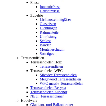
Friese
Innentürfriese
Haustürfriese
Zubehör
Lichtausschnittgläser
Glasleisten
Dichtungen
Rahmenteile
Umrüstung
Schloss
Bänder
Montageschaum
Sonstiges
Terrassendielen
Terrassendielen Holz
Terrassendielen
Terrassendielen WPC
Silvadec Terrassendielen
Megawood Terrassendielen
WPC massiv Terrassendielen
Terrassendielen Resysta
Terrassendielen Zubehör
NEU: Terrassenplaner
Hobelware
Glattkant- und Balkonbretter