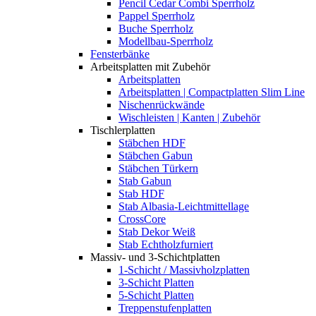
Pencil Cedar Combi Sperrholz
Pappel Sperrholz
Buche Sperrholz
Modellbau-Sperrholz
Fensterbänke
Arbeitsplatten mit Zubehör
Arbeitsplatten
Arbeitsplatten | Compactplatten Slim Line
Nischenrückwände
Wischleisten | Kanten | Zubehör
Tischlerplatten
Stäbchen HDF
Stäbchen Gabun
Stäbchen Türkern
Stab Gabun
Stab HDF
Stab Albasia-Leichtmittellage
CrossCore
Stab Dekor Weiß
Stab Echtholzfurniert
Massiv- und 3-Schichtplatten
1-Schicht / Massivholzplatten
3-Schicht Platten
5-Schicht Platten
Treppenstufenplatten