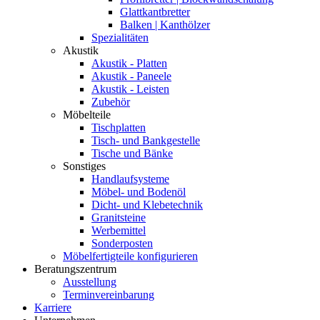
Glattkantbretter
Balken | Kanthölzer
Spezialitäten
Akustik
Akustik - Platten
Akustik - Paneele
Akustik - Leisten
Zubehör
Möbelteile
Tischplatten
Tisch- und Bankgestelle
Tische und Bänke
Sonstiges
Handlaufsysteme
Möbel- und Bodenöl
Dicht- und Klebetechnik
Granitsteine
Werbemittel
Sonderposten
Möbelfertigteile konfigurieren
Beratungszentrum
Ausstellung
Terminvereinbarung
Karriere