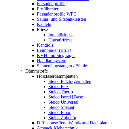
Fassadenprofile
Profilbretter
Fassadenprofile WPC
Sauna- und Sitzbankleisten
Kanteln
Friese
Innentürfriese
Haustürfriese
Kantholz
Leimbinder (BSH)
KVH und Stegträger
Handlaufsystem
Schneefangstangen / Pfähle
Dämmstoffe
Holzfaserdämmplatten
Steico Putzträgerplatten
Steico Flex
Steico Therm
Steico Isorel | Base
Steico Universal
Steico Spezial
Steico Floor
Steico Zubehör
Diffusionsoffene Wand- und Dachplatten
Ampack Klebetechnik