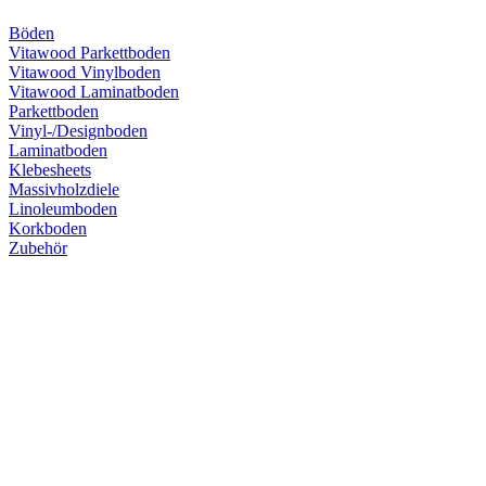
Böden
Vitawood Parkettboden
Vitawood Vinylboden
Vitawood Laminatboden
Parkettboden
Vinyl-/Designboden
Laminatboden
Klebesheets
Massivholzdiele
Linoleumboden
Korkboden
Zubehör