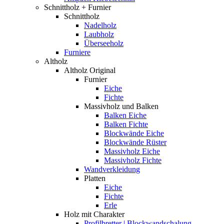
Schnittholz + Furnier
Schnittholz
Nadelholz
Laubholz
Überseeholz
Furniere
Altholz
Altholz Original
Furnier
Eiche
Fichte
Massivholz und Balken
Balken Eiche
Balken Fichte
Blockwände Eiche
Blockwände Rüster
Massivholz Eiche
Massivholz Fichte
Wandverkleidung
Platten
Eiche
Fichte
Erle
Holz mit Charakter
Profilbretter | Blockwandschalung