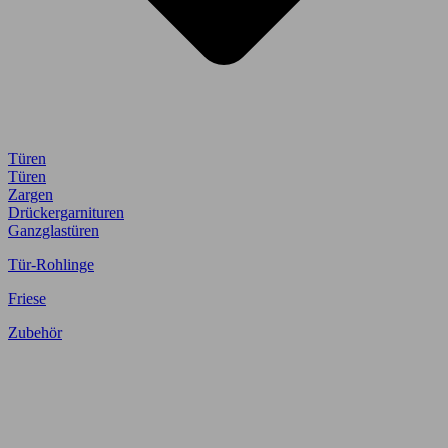
Türen
Türen
Zargen
Drückergarnituren
Ganzglastüren
Tür-Rohlinge
Friese
Zubehör