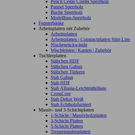
Pencil Cedar Combi Sperrholz
Pappel Sperrholz
Buche Sperrholz
Modellbau-Sperrholz
Fensterbänke
Arbeitsplatten mit Zubehör
Arbeitsplatten
Arbeitsplatten | Compactplatten Slim Line
Nischenrückwände
Wischleisten | Kanten | Zubehör
Tischlerplatten
Stäbchen HDF
Stäbchen Gabun
Stäbchen Türkern
Stab Gabun
Stab HDF
Stab Albasia-Leichtmittellage
CrossCore
Stab Dekor Weiß
Stab Echtholzfurniert
Massiv- und 3-Schichtplatten
1-Schicht / Massivholzplatten
3-Schicht Platten
5-Schicht Platten
Treppenstufenplatten