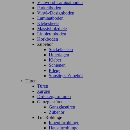
Vitawood Laminatboden
Parkettboden
Vinyl-/Designboden
Laminatboden
Klebesheets
Massivholzdiele
Linoleumboden
Korkboden
Zubehör
Sockelleisten
Unterlagen
Kleber
Schienen
Pflege
Sonstiges Zubehör
Türen
Türen
Zargen
Drückergarnituren
Ganzglastüren
Ganzglastüren
Zubehör
Tür-Rohlinge
Innentürrohlinge
Haustürrohlinge