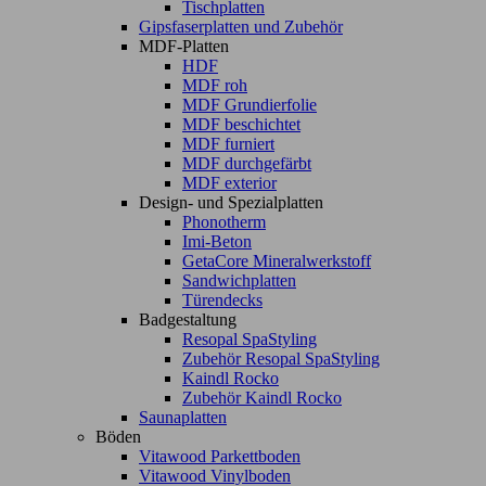
Tischplatten
Gipsfaserplatten und Zubehör
MDF-Platten
HDF
MDF roh
MDF Grundierfolie
MDF beschichtet
MDF furniert
MDF durchgefärbt
MDF exterior
Design- und Spezialplatten
Phonotherm
Imi-Beton
GetaCore Mineralwerkstoff
Sandwichplatten
Türendecks
Badgestaltung
Resopal SpaStyling
Zubehör Resopal SpaStyling
Kaindl Rocko
Zubehör Kaindl Rocko
Saunaplatten
Böden
Vitawood Parkettboden
Vitawood Vinylboden