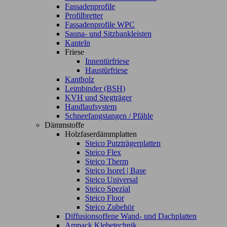
Fassadenprofile
Profilbretter
Fassadenprofile WPC
Sauna- und Sitzbankleisten
Kanteln
Friese
Innentürfriese
Haustürfriese
Kantholz
Leimbinder (BSH)
KVH und Stegträger
Handlaufsystem
Schneefangstangen / Pfähle
Dämmstoffe
Holzfaserdämmplatten
Steico Putzträgerplatten
Steico Flex
Steico Therm
Steico Isorel | Base
Steico Universal
Steico Spezial
Steico Floor
Steico Zubehör
Diffusionsoffene Wand- und Dachplatten
Ampack Klebetechnik