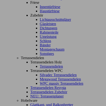
Friese
Innentürfriese
Haustürfriese
Zubehör
Lichtausschnittgläser
Glasleisten
Dichtungen
Rahmenteile
Umrüstung
Schloss
Bänder
Montageschaum
Sonstiges
Terrassendielen
Terrassendielen Holz
Terrassendielen
Terrassendielen WPC
Silvadec Terrassendielen
Megawood Terrassendielen
WPC massiv Terrassendielen
Terrassendielen Resysta
Terrassendielen Zubehör
NEU: Terrassenplaner
Hobelware
Glattkant- und Balkonbretter