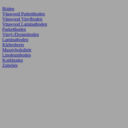
Böden
Vitawood Parkettboden
Vitawood Vinylboden
Vitawood Laminatboden
Parkettboden
Vinyl-/Designboden
Laminatboden
Klebesheets
Massivholzdiele
Linoleumboden
Korkboden
Zubehör