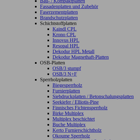
Bau- / Kompaktplatten
Fassadenplatten und Zubehör
Faserzementplatten
Brandschutzplatten
Schichtstoffplatten
Kaindl CPL
Krono CPL
Innovus HPL
Resopal HPL
Dekodur HPL Metall
Dekodur Magnethaft-Platten
OSB-Platten
OSB/3 stumpf
OSB/3 N+F
Sperrholzplatten
Biegesperrholz
Furnierplatten
Siebdruckplatten / Betonschalungsplatten
Seekiefer / Elliotis-Pine
Finnisches Fichtensperrholz
Birke Multiplex
Multiplex beschichtet
Buche Multiplex
Kerto Furnierschichtholz
Okoume Sperrholz