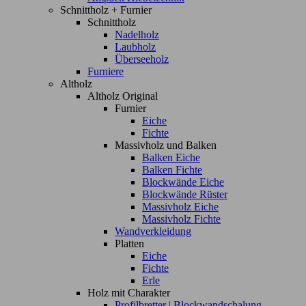
Schnittholz + Furnier
Schnittholz
Nadelholz
Laubholz
Überseeholz
Furniere
Altholz
Altholz Original
Furnier
Eiche
Fichte
Massivholz und Balken
Balken Eiche
Balken Fichte
Blockwände Eiche
Blockwände Rüster
Massivholz Eiche
Massivholz Fichte
Wandverkleidung
Platten
Eiche
Fichte
Erle
Holz mit Charakter
Profilbretter | Blockwandschalung