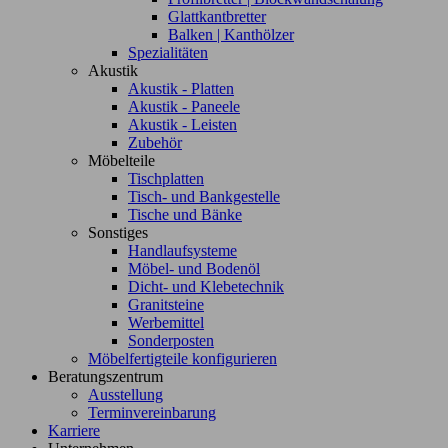
Glattkantbretter
Balken | Kanthölzer
Spezialitäten
Akustik
Akustik - Platten
Akustik - Paneele
Akustik - Leisten
Zubehör
Möbelteile
Tischplatten
Tisch- und Bankgestelle
Tische und Bänke
Sonstiges
Handlaufsysteme
Möbel- und Bodenöl
Dicht- und Klebetechnik
Granitsteine
Werbemittel
Sonderposten
Möbelfertigteile konfigurieren
Beratungszentrum
Ausstellung
Terminvereinbarung
Karriere