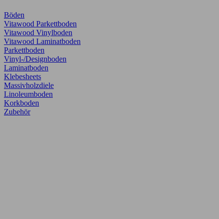
Böden
Vitawood Parkettboden
Vitawood Vinylboden
Vitawood Laminatboden
Parkettboden
Vinyl-/Designboden
Laminatboden
Klebesheets
Massivholzdiele
Linoleumboden
Korkboden
Zubehör