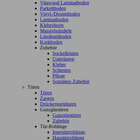
Vitawood Laminatboden
Parkettboden
Vinyl-/Designboden
Laminatboden
Klebesheets
Massivholzdiele
Linoleumboden
Korkboden
Zubehör
Sockelleisten
Unterlagen
Kleber
Schienen
Pflege
Sonstiges Zubehör
Türen
Türen
Zargen
Drückergarnituren
Ganzglastüren
Ganzglastüren
Zubehör
Tür-Rohlinge
Innentürrohlinge
Haustürrohlinge