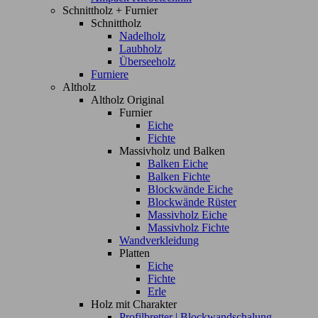
Schnittholz + Furnier
Schnittholz
Nadelholz
Laubholz
Überseeholz
Furniere
Altholz
Altholz Original
Furnier
Eiche
Fichte
Massivholz und Balken
Balken Eiche
Balken Fichte
Blockwände Eiche
Blockwände Rüster
Massivholz Eiche
Massivholz Fichte
Wandverkleidung
Platten
Eiche
Fichte
Erle
Holz mit Charakter
Profilbretter | Blockwandschalung