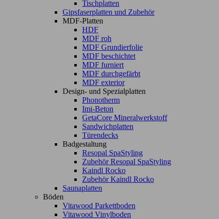
Tischplatten
Gipsfaserplatten und Zubehör
MDF-Platten
HDF
MDF roh
MDF Grundierfolie
MDF beschichtet
MDF furniert
MDF durchgefärbt
MDF exterior
Design- und Spezialplatten
Phonotherm
Imi-Beton
GetaCore Mineralwerkstoff
Sandwichplatten
Türendecks
Badgestaltung
Resopal SpaStyling
Zubehör Resopal SpaStyling
Kaindl Rocko
Zubehör Kaindl Rocko
Saunaplatten
Böden
Vitawood Parkettboden
Vitawood Vinylboden