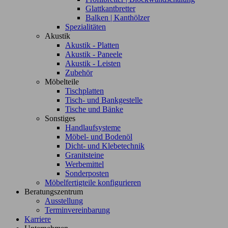
Glattkantbretter
Balken | Kanthölzer
Spezialitäten
Akustik
Akustik - Platten
Akustik - Paneele
Akustik - Leisten
Zubehör
Möbelteile
Tischplatten
Tisch- und Bankgestelle
Tische und Bänke
Sonstiges
Handlaufsysteme
Möbel- und Bodenöl
Dicht- und Klebetechnik
Granitsteine
Werbemittel
Sonderposten
Möbelfertigteile konfigurieren
Beratungszentrum
Ausstellung
Terminvereinbarung
Karriere