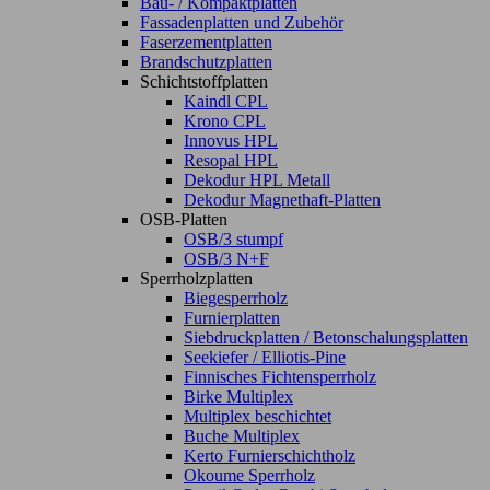
Bau- / Kompaktplatten
Fassadenplatten und Zubehör
Faserzementplatten
Brandschutzplatten
Schichtstoffplatten
Kaindl CPL
Krono CPL
Innovus HPL
Resopal HPL
Dekodur HPL Metall
Dekodur Magnethaft-Platten
OSB-Platten
OSB/3 stumpf
OSB/3 N+F
Sperrholzplatten
Biegesperrholz
Furnierplatten
Siebdruckplatten / Betonschalungsplatten
Seekiefer / Elliotis-Pine
Finnisches Fichtensperrholz
Birke Multiplex
Multiplex beschichtet
Buche Multiplex
Kerto Furnierschichtholz
Okoume Sperrholz