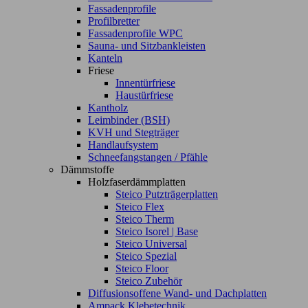
Fassadenprofile
Profilbretter
Fassadenprofile WPC
Sauna- und Sitzbankleisten
Kanteln
Friese
Innentürfriese
Haustürfriese
Kantholz
Leimbinder (BSH)
KVH und Stegträger
Handlaufsystem
Schneefangstangen / Pfähle
Dämmstoffe
Holzfaserdämmplatten
Steico Putzträgerplatten
Steico Flex
Steico Therm
Steico Isorel | Base
Steico Universal
Steico Spezial
Steico Floor
Steico Zubehör
Diffusionsoffene Wand- und Dachplatten
Ampack Klebetechnik