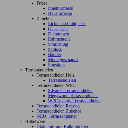
Friese
Innentürfriese
Haustürfriese
Zubehör
Lichtausschnittgläser
Glasleisten
Dichtungen
Rahmenteile
Umrüstung
Schloss
Bänder
Montageschaum
Sonstiges
Terrassendielen
Terrassendielen Holz
Terrassendielen
Terrassendielen WPC
Silvadec Terrassendielen
Megawood Terrassendielen
WPC massiv Terrassendielen
Terrassendielen Resysta
Terrassendielen Zubehör
NEU: Terrassenplaner
Hobelware
Glattkant- und Balkonbretter