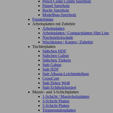
Pencil Cedar Combi Sperrholz
Pappel Sperrholz
Buche Sperrholz
Modellbau-Sperrholz
Fensterbänke
Arbeitsplatten mit Zubehör
Arbeitsplatten
Arbeitsplatten | Compactplatten Slim Line
Nischenrückwände
Wischleisten | Kanten | Zubehör
Tischlerplatten
Stäbchen HDF
Stäbchen Gabun
Stäbchen Türkern
Stab Gabun
Stab HDF
Stab Albasia-Leichtmittellage
CrossCore
Stab Dekor Weiß
Stab Echtholzfurniert
Massiv- und 3-Schichtplatten
1-Schicht / Massivholzplatten
3-Schicht Platten
5-Schicht Platten
Treppenstufenplatten