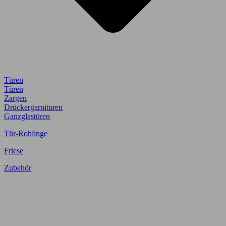
Türen
Türen
Zargen
Drückergarnituren
Ganzglastüren
Tür-Rohlinge
Friese
Zubehör