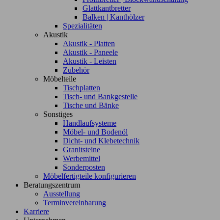
Glattkantbretter
Balken | Kanthölzer
Spezialitäten
Akustik
Akustik - Platten
Akustik - Paneele
Akustik - Leisten
Zubehör
Möbelteile
Tischplatten
Tisch- und Bankgestelle
Tische und Bänke
Sonstiges
Handlaufsysteme
Möbel- und Bodenöl
Dicht- und Klebetechnik
Granitsteine
Werbemittel
Sonderposten
Möbelfertigteile konfigurieren
Beratungszentrum
Ausstellung
Terminvereinbarung
Karriere