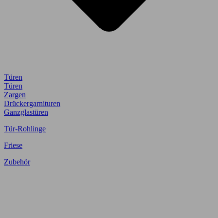
Türen
Türen
Zargen
Drückergarnituren
Ganzglastüren
Tür-Rohlinge
Friese
Zubehör