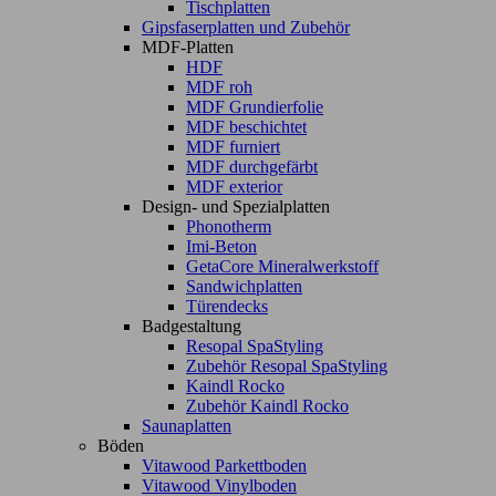
Tischplatten
Gipsfaserplatten und Zubehör
MDF-Platten
HDF
MDF roh
MDF Grundierfolie
MDF beschichtet
MDF furniert
MDF durchgefärbt
MDF exterior
Design- und Spezialplatten
Phonotherm
Imi-Beton
GetaCore Mineralwerkstoff
Sandwichplatten
Türendecks
Badgestaltung
Resopal SpaStyling
Zubehör Resopal SpaStyling
Kaindl Rocko
Zubehör Kaindl Rocko
Saunaplatten
Böden
Vitawood Parkettboden
Vitawood Vinylboden