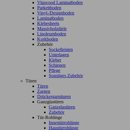
Vitawood Laminatboden
Parkettboden
Vinyl-/Designboden
Laminatboden
Klebesheets
Massivholzdiele
Linoleumboden
Korkboden
Zubehör
Sockelleisten
Unterlagen
Kleber
Schienen
Pflege
Sonstiges Zubehör
Türen
Türen
Zargen
Drückergarnituren
Ganzglastüren
Ganzglastüren
Zubehör
Tür-Rohlinge
Innentürrohlinge
Haustürrohlinge