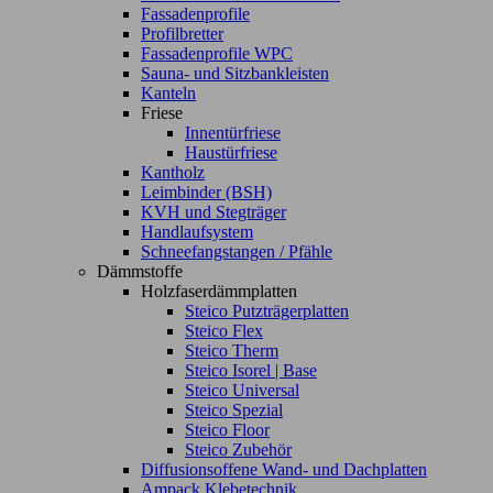
Fassadenprofile
Profilbretter
Fassadenprofile WPC
Sauna- und Sitzbankleisten
Kanteln
Friese
Innentürfriese
Haustürfriese
Kantholz
Leimbinder (BSH)
KVH und Stegträger
Handlaufsystem
Schneefangstangen / Pfähle
Dämmstoffe
Holzfaserdämmplatten
Steico Putzträgerplatten
Steico Flex
Steico Therm
Steico Isorel | Base
Steico Universal
Steico Spezial
Steico Floor
Steico Zubehör
Diffusionsoffene Wand- und Dachplatten
Ampack Klebetechnik