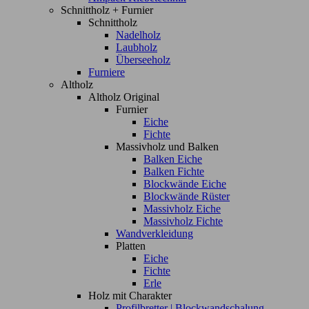
Schnittholz + Furnier
Schnittholz
Nadelholz
Laubholz
Überseeholz
Furniere
Altholz
Altholz Original
Furnier
Eiche
Fichte
Massivholz und Balken
Balken Eiche
Balken Fichte
Blockwände Eiche
Blockwände Rüster
Massivholz Eiche
Massivholz Fichte
Wandverkleidung
Platten
Eiche
Fichte
Erle
Holz mit Charakter
Profilbretter | Blockwandschalung