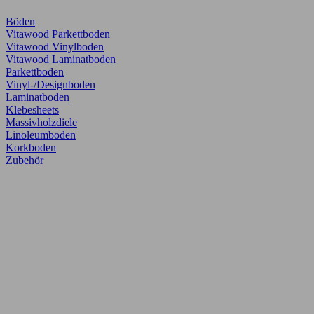
Böden
Vitawood Parkettboden
Vitawood Vinylboden
Vitawood Laminatboden
Parkettboden
Vinyl-/Designboden
Laminatboden
Klebesheets
Massivholzdiele
Linoleumboden
Korkboden
Zubehör