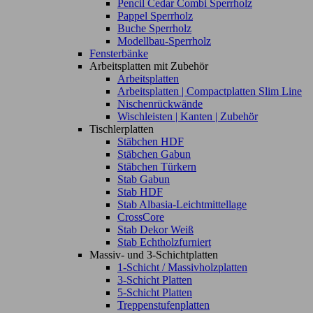
Pencil Cedar Combi Sperrholz
Pappel Sperrholz
Buche Sperrholz
Modellbau-Sperrholz
Fensterbänke
Arbeitsplatten mit Zubehör
Arbeitsplatten
Arbeitsplatten | Compactplatten Slim Line
Nischenrückwände
Wischleisten | Kanten | Zubehör
Tischlerplatten
Stäbchen HDF
Stäbchen Gabun
Stäbchen Türkern
Stab Gabun
Stab HDF
Stab Albasia-Leichtmittellage
CrossCore
Stab Dekor Weiß
Stab Echtholzfurniert
Massiv- und 3-Schichtplatten
1-Schicht / Massivholzplatten
3-Schicht Platten
5-Schicht Platten
Treppenstufenplatten