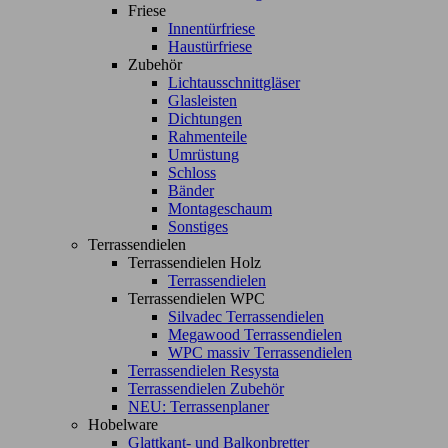
Friese
Innentürfriese
Haustürfriese
Zubehör
Lichtausschnittgläser
Glasleisten
Dichtungen
Rahmenteile
Umrüstung
Schloss
Bänder
Montageschaum
Sonstiges
Terrassendielen
Terrassendielen Holz
Terrassendielen
Terrassendielen WPC
Silvadec Terrassendielen
Megawood Terrassendielen
WPC massiv Terrassendielen
Terrassendielen Resysta
Terrassendielen Zubehör
NEU: Terrassenplaner
Hobelware
Glattkant- und Balkonbretter