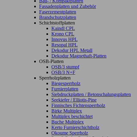
Bau- / Kompaktplatten
Fassadenplatten und Zubehör
Faserzementplatten
Brandschutzplatten
Schichtstoffplatten
Kaindl CPL
Krono CPL
Innovus HPL
Resopal HPL
Dekodur HPL Metall
Dekodur Magnethaft-Platten
OSB-Platten
OSB/3 stumpf
OSB/3 N+F
Sperrholzplatten
Biegesperrholz
Furnierplatten
Siebdruckplatten / Betonschalungsplatten
Seekiefer / Elliotis-Pine
Finnisches Fichtensperrholz
Birke Multiplex
Multiplex beschichtet
Buche Multiplex
Kerto Furnierschichtholz
Okoume Sperrholz