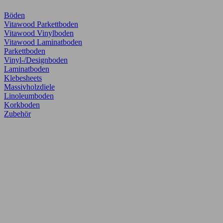
Böden
Vitawood Parkettboden
Vitawood Vinylboden
Vitawood Laminatboden
Parkettboden
Vinyl-/Designboden
Laminatboden
Klebesheets
Massivholzdiele
Linoleumboden
Korkboden
Zubehör