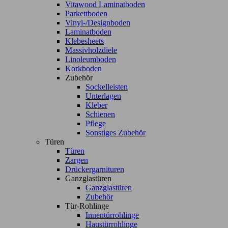
Vitawood Laminatboden
Parkettboden
Vinyl-/Designboden
Laminatboden
Klebesheets
Massivholzdiele
Linoleumboden
Korkboden
Zubehör
Sockelleisten
Unterlagen
Kleber
Schienen
Pflege
Sonstiges Zubehör
Türen
Türen
Zargen
Drückergarnituren
Ganzglastüren
Ganzglastüren
Zubehör
Tür-Rohlinge
Innentürrohlinge
Haustürrohlinge