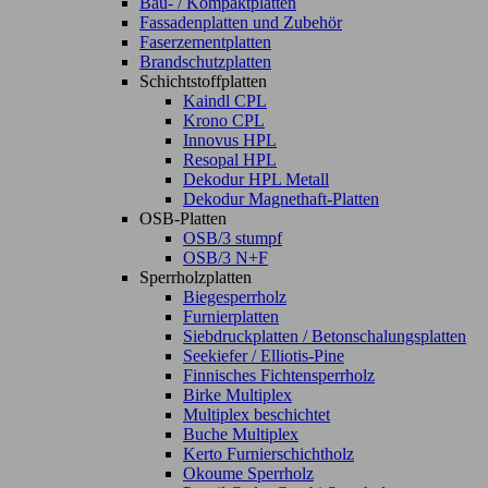
Bau- / Kompaktplatten
Fassadenplatten und Zubehör
Faserzementplatten
Brandschutzplatten
Schichtstoffplatten
Kaindl CPL
Krono CPL
Innovus HPL
Resopal HPL
Dekodur HPL Metall
Dekodur Magnethaft-Platten
OSB-Platten
OSB/3 stumpf
OSB/3 N+F
Sperrholzplatten
Biegesperrholz
Furnierplatten
Siebdruckplatten / Betonschalungsplatten
Seekiefer / Elliotis-Pine
Finnisches Fichtensperrholz
Birke Multiplex
Multiplex beschichtet
Buche Multiplex
Kerto Furnierschichtholz
Okoume Sperrholz