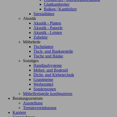
Glattkantbretter
Balken | Kanthölzer
Spezialitäten
Akustik
Akustik - Platten
Akustik - Paneele
Akustik - Leisten
Zubehör
Möbelteile
Tischplatten
Tisch- und Bankgestelle
Tische und Bänke
Sonstiges
Handlaufsysteme
Möbel- und Bodenöl
Dicht- und Klebetechnik
Granitsteine
Werbemittel
Sonderposten
Möbelfertigteile konfigurieren
Beratungszentrum
Ausstellung
Terminvereinbarung
Karriere