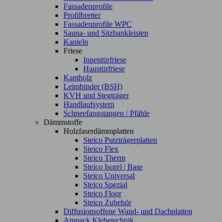
Fassadenprofile
Profilbretter
Fassadenprofile WPC
Sauna- und Sitzbankleisten
Kanteln
Friese
Innentürfriese
Haustürfriese
Kantholz
Leimbinder (BSH)
KVH und Stegträger
Handlaufsystem
Schneefangstangen / Pfähle
Dämmstoffe
Holzfaserdämmplatten
Steico Putzträgerplatten
Steico Flex
Steico Therm
Steico Isorel | Base
Steico Universal
Steico Spezial
Steico Floor
Steico Zubehör
Diffusionsoffene Wand- und Dachplatten
Ampack Klebetechnik