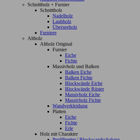
Schnittholz + Furnier
Schnittholz
Nadelholz
Laubholz
Überseeholz
Furniere
Altholz
Altholz Original
Furnier
Eiche
Fichte
Massivholz und Balken
Balken Eiche
Balken Fichte
Blockwände Eiche
Blockwände Rüster
Massivholz Eiche
Massivholz Fichte
Wandverkleidung
Platten
Eiche
Fichte
Erle
Holz mit Charakter
Profilbretter | Blockwandschalung