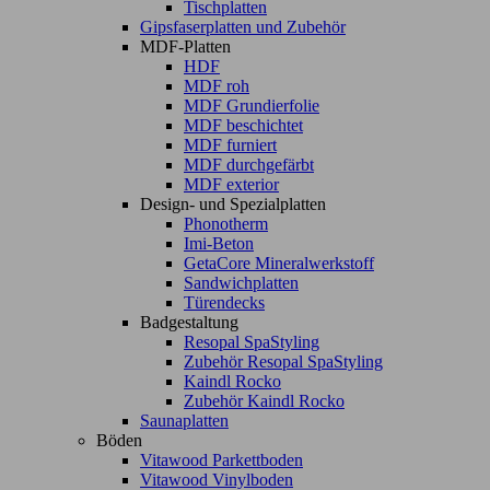
Tischplatten
Gipsfaserplatten und Zubehör
MDF-Platten
HDF
MDF roh
MDF Grundierfolie
MDF beschichtet
MDF furniert
MDF durchgefärbt
MDF exterior
Design- und Spezialplatten
Phonotherm
Imi-Beton
GetaCore Mineralwerkstoff
Sandwichplatten
Türendecks
Badgestaltung
Resopal SpaStyling
Zubehör Resopal SpaStyling
Kaindl Rocko
Zubehör Kaindl Rocko
Saunaplatten
Böden
Vitawood Parkettboden
Vitawood Vinylboden