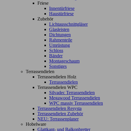
Friese
Innentürfriese
Haustürfriese
Zubehör
Lichtausschnittgläser
Glasleisten
Dichtungen
Rahmenteile
Umrüstung
Schloss
Bänder
Montageschaum
Sonstiges
Terrassendielen
Terrassendielen Holz
Terrassendielen
Terrassendielen WPC
Silvadec Terrassendielen
Megawood Terrassendielen
WPC massiv Terrassendielen
Terrassendielen Resysta
Terrassendielen Zubehör
NEU: Terrassenplaner
Hobelware
Glattkant- und Balkonbretter