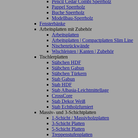
Pencil Cedar Combi Sperrholz
Pappel Sperrholz
Buche Sperrholz
Modellbau-Sperrholz
Fensterbänke
Arbeitsplatten mit Zubehör
Arbeitsplatten
Arbeitsplatten | Compactplatten Slim Line
Nischenrückwände
Wischleisten | Kanten | Zubehör
Tischlerplatten
Stäbchen HDF
Stäbchen Gabun
Stäbchen Türkern
Stab Gabun
Stab HDF
Stab Albasia-Leichtmittellage
CrossCore
Stab Dekor Weiß
Stab Echtholzfurniert
Massiv- und 3-Schichtplatten
1-Schicht / Massivholzplatten
3-Schicht Platten
5-Schicht Platten
Treppenstufenplatten