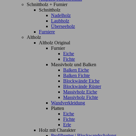
Schnittholz + Furnier
Schnittholz
Nadelholz
Laubholz
Überseeholz
Furniere
Altholz
Altholz Original
Furnier
Eiche
Fichte
Massivholz und Balken
Balken Eiche
Balken Fichte
Blockwände Eiche
Blockwände Rüster
Massivholz Eiche
Massivholz Fichte
Wandverkleidung
Platten
Eiche
Fichte
Erle
Holz mit Charakter
Profilbretter | Blockwandschalung