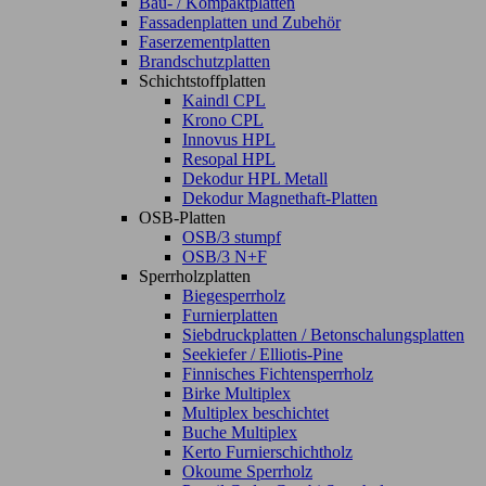
Bau- / Kompaktplatten
Fassadenplatten und Zubehör
Faserzementplatten
Brandschutzplatten
Schichtstoffplatten
Kaindl CPL
Krono CPL
Innovus HPL
Resopal HPL
Dekodur HPL Metall
Dekodur Magnethaft-Platten
OSB-Platten
OSB/3 stumpf
OSB/3 N+F
Sperrholzplatten
Biegesperrholz
Furnierplatten
Siebdruckplatten / Betonschalungsplatten
Seekiefer / Elliotis-Pine
Finnisches Fichtensperrholz
Birke Multiplex
Multiplex beschichtet
Buche Multiplex
Kerto Furnierschichtholz
Okoume Sperrholz