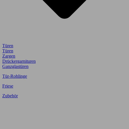
Türen
Türen
Zargen
Drückergarnituren
Ganzglastüren
Tür-Rohlinge
Friese
Zubehör