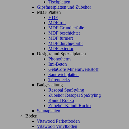
Tischplatten
Gipsfaserplatten und Zubehör
MDF-Platten
HDF
MDF roh
MDF Grundierfolie
MDF beschichtet
MDF furniert
MDF durchgefärbt
MDF exterior
Design- und Spezialplatten
Phonotherm
Imi-Beton
GetaCore Mineralwerkstoff
Sandwichplatten
Türendecks
Badgestaltung
Resopal SpaStyling
Zubehör Resopal SpaStyling
Kaindl Rocko
Zubehör Kaindl Rocko
Saunaplatten
Böden
Vitawood Parkettboden
Vitawood Vinylboden