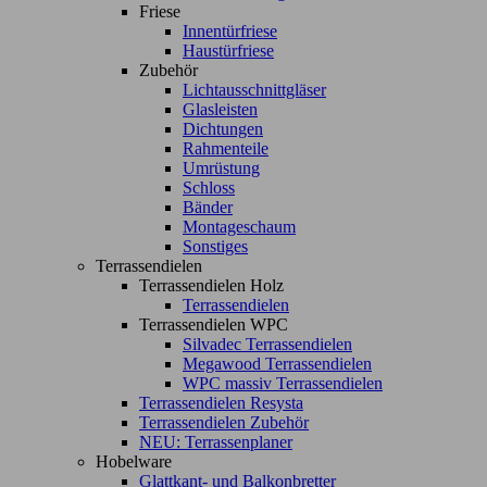
Friese
Innentürfriese
Haustürfriese
Zubehör
Lichtausschnittgläser
Glasleisten
Dichtungen
Rahmenteile
Umrüstung
Schloss
Bänder
Montageschaum
Sonstiges
Terrassendielen
Terrassendielen Holz
Terrassendielen
Terrassendielen WPC
Silvadec Terrassendielen
Megawood Terrassendielen
WPC massiv Terrassendielen
Terrassendielen Resysta
Terrassendielen Zubehör
NEU: Terrassenplaner
Hobelware
Glattkant- und Balkonbretter