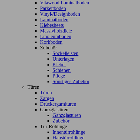
Vitawood Laminatboden
Parkettboden
Vinyl-/Designboden
Laminatboden
Klebesheets
Massivholzdiele
Linoleumboden
Korkboden
Zubehör
Sockelleisten
Unterlagen
Kleber
Schienen
Pflege
Sonstiges Zubehör
Türen
Türen
Zargen
Drückergarnituren
Ganzglastüren
Ganzglastüren
Zubehör
Tür-Rohlinge
Innentürrohlinge
Haustürrohlinge