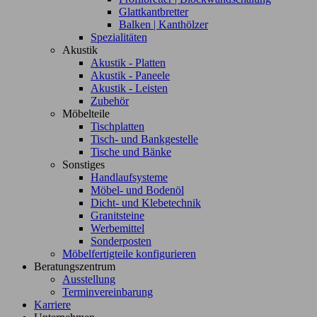
Glattkantbretter
Balken | Kanthölzer
Spezialitäten
Akustik
Akustik - Platten
Akustik - Paneele
Akustik - Leisten
Zubehör
Möbelteile
Tischplatten
Tisch- und Bankgestelle
Tische und Bänke
Sonstiges
Handlaufsysteme
Möbel- und Bodenöl
Dicht- und Klebetechnik
Granitsteine
Werbemittel
Sonderposten
Möbelfertigteile konfigurieren
Beratungszentrum
Ausstellung
Terminvereinbarung
Karriere