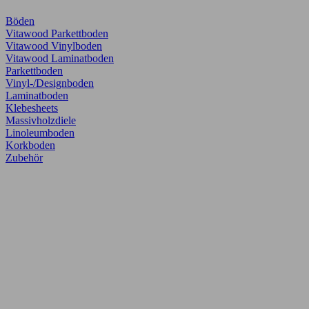
Böden
Vitawood Parkettboden
Vitawood Vinylboden
Vitawood Laminatboden
Parkettboden
Vinyl-/Designboden
Laminatboden
Klebesheets
Massivholzdiele
Linoleumboden
Korkboden
Zubehör