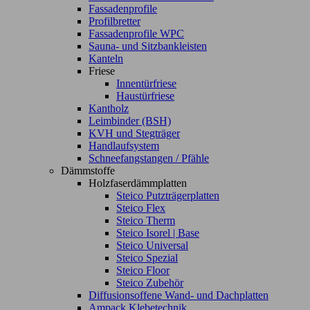
Fassadenprofile
Profilbretter
Fassadenprofile WPC
Sauna- und Sitzbankleisten
Kanteln
Friese
Innentürfriese
Haustürfriese
Kantholz
Leimbinder (BSH)
KVH und Stegträger
Handlaufsystem
Schneefangstangen / Pfähle
Dämmstoffe
Holzfaserdämmplatten
Steico Putzträgerplatten
Steico Flex
Steico Therm
Steico Isorel | Base
Steico Universal
Steico Spezial
Steico Floor
Steico Zubehör
Diffusionsoffene Wand- und Dachplatten
Ampack Klebetechnik