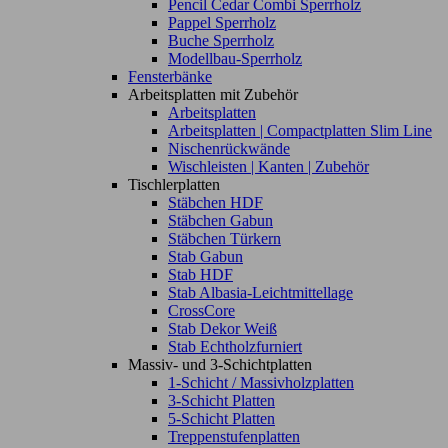
Pencil Cedar Combi Sperrholz
Pappel Sperrholz
Buche Sperrholz
Modellbau-Sperrholz
Fensterbänke
Arbeitsplatten mit Zubehör
Arbeitsplatten
Arbeitsplatten | Compactplatten Slim Line
Nischenrückwände
Wischleisten | Kanten | Zubehör
Tischlerplatten
Stäbchen HDF
Stäbchen Gabun
Stäbchen Türkern
Stab Gabun
Stab HDF
Stab Albasia-Leichtmittellage
CrossCore
Stab Dekor Weiß
Stab Echtholzfurniert
Massiv- und 3-Schichtplatten
1-Schicht / Massivholzplatten
3-Schicht Platten
5-Schicht Platten
Treppenstufenplatten