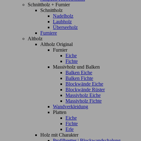
Schnittholz + Furnier
Schnittholz
Nadelholz
Laubholz
Überseeholz
Furniere
Altholz
Altholz Original
Furnier
Eiche
Fichte
Massivholz und Balken
Balken Eiche
Balken Fichte
Blockwände Eiche
Blockwände Rüster
Massivholz Eiche
Massivholz Fichte
Wandverkleidung
Platten
Eiche
Fichte
Erle
Holz mit Charakter
Profilbretter | Blockwandschalung