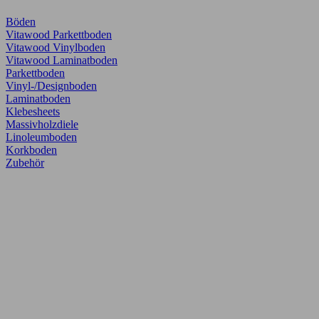
Böden
Vitawood Parkettboden
Vitawood Vinylboden
Vitawood Laminatboden
Parkettboden
Vinyl-/Designboden
Laminatboden
Klebesheets
Massivholzdiele
Linoleumboden
Korkboden
Zubehör