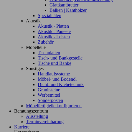
Glattkantbretter
Balken | Kanthölzer
Spezialitäten
Akustik
Akustik - Platten
Akustik - Paneele
Akustik - Leisten
Zubehör
Möbelteile
Tischplatten
Tisch- und Bankgestelle
Tische und Bänke
Sonstiges
Handlaufsysteme
Möbel- und Bodenöl
Dicht- und Klebetechnik
Granitsteine
Werbemittel
Sonderposten
Möbelfertigteile konfigurieren
Beratungszentrum
Ausstellung
Terminvereinbarung
Karriere