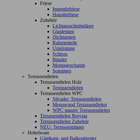
Friese
Innentürfriese
Haustürfriese
Zubehör
Lichtausschnittgläser
Glasleisten
Dichtungen
Rahmenteile
Umrüstung
Schloss
Bänder
Montageschaum
Sonstiges
Terrassendielen
Terrassendielen Holz
Terrassendielen
Terrassendielen WPC
Silvadec Terrassendielen
Megawood Terrassendielen
WPC massiv Terrassendielen
Terrassendielen Resysta
Terrassendielen Zubehör
NEU: Terrassenplaner
Hobelware
Glattkant- und Balkonbretter