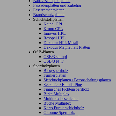
Bau- / Kompaktplatten
Fassadenplatten und Zubehör
Faserzementplatten
Brandschutzplatten
Schichtstoffplatten
Kaindl CPL
Krono CPL
Innovus HPL
Resopal HPL
Dekodur HPL Metall
Dekodur Magnethaft-Platten
OSB-Platten
OSB/3 stumpf
OSB/3 N+F
Sperrholzplatten
Biegesperrholz
Furnierplatten
Siebdruckplatten / Betonschalungsplatten
Seekiefer / Elliotis-Pine
Finnisches Fichtensperrholz
Birke Multiplex
Multiplex beschichtet
Buche Multiplex
Kerto Furnierschichtholz
Okoume Sperrholz