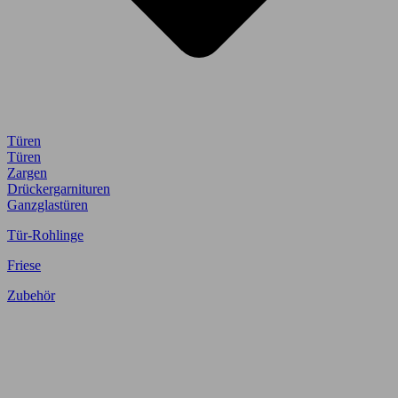
Türen
Türen
Zargen
Drückergarnituren
Ganzglastüren
Tür-Rohlinge
Friese
Zubehör