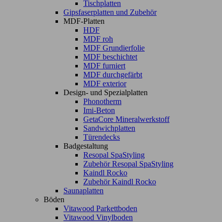
Tischplatten
Gipsfaserplatten und Zubehör
MDF-Platten
HDF
MDF roh
MDF Grundierfolie
MDF beschichtet
MDF furniert
MDF durchgefärbt
MDF exterior
Design- und Spezialplatten
Phonotherm
Imi-Beton
GetaCore Mineralwerkstoff
Sandwichplatten
Türendecks
Badgestaltung
Resopal SpaStyling
Zubehör Resopal SpaStyling
Kaindl Rocko
Zubehör Kaindl Rocko
Saunaplatten
Böden
Vitawood Parkettboden
Vitawood Vinylboden