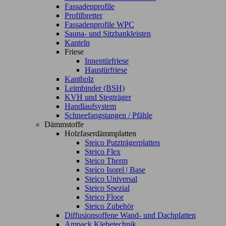
Fassadenprofile
Profilbretter
Fassadenprofile WPC
Sauna- und Sitzbankleisten
Kanteln
Friese
Innentürfriese
Haustürfriese
Kantholz
Leimbinder (BSH)
KVH und Stegträger
Handlaufsystem
Schneefangstangen / Pfähle
Dämmstoffe
Holzfaserdämmplatten
Steico Putzträgerplatten
Steico Flex
Steico Therm
Steico Isorel | Base
Steico Universal
Steico Spezial
Steico Floor
Steico Zubehör
Diffusionsoffene Wand- und Dachplatten
Ampack Klebetechnik