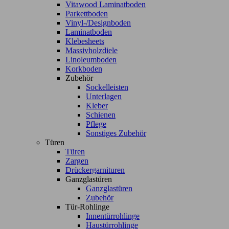
Vitawood Laminatboden
Parkettboden
Vinyl-/Designboden
Laminatboden
Klebesheets
Massivholzdiele
Linoleumboden
Korkboden
Zubehör
Sockelleisten
Unterlagen
Kleber
Schienen
Pflege
Sonstiges Zubehör
Türen
Türen
Zargen
Drückergarnituren
Ganzglastüren
Ganzglastüren
Zubehör
Tür-Rohlinge
Innentürrohlinge
Haustürrohlinge