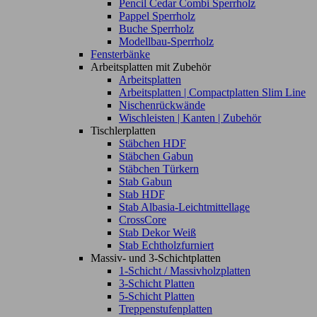
Pencil Cedar Combi Sperrholz
Pappel Sperrholz
Buche Sperrholz
Modellbau-Sperrholz
Fensterbänke
Arbeitsplatten mit Zubehör
Arbeitsplatten
Arbeitsplatten | Compactplatten Slim Line
Nischenrückwände
Wischleisten | Kanten | Zubehör
Tischlerplatten
Stäbchen HDF
Stäbchen Gabun
Stäbchen Türkern
Stab Gabun
Stab HDF
Stab Albasia-Leichtmittellage
CrossCore
Stab Dekor Weiß
Stab Echtholzfurniert
Massiv- und 3-Schichtplatten
1-Schicht / Massivholzplatten
3-Schicht Platten
5-Schicht Platten
Treppenstufenplatten